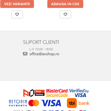
VEZI VARIANTE
ADAUGA IN COS
ADAUG
SUPORT CLIENTI
L-V 10:00 - 18:00
office@avshop.ro