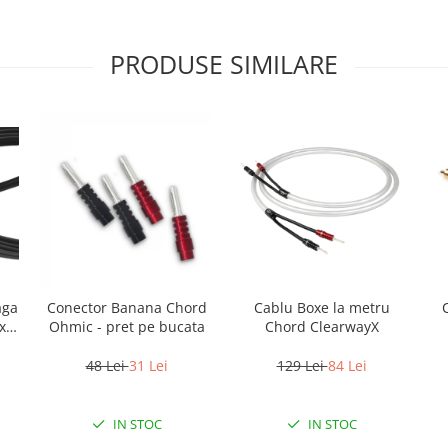
PRODUSE SIMILARE
aga
Conector Banana Chord
Cablu Boxe la metru
x
Ohmic - pret pe bucata
Chord ClearwayX
48 Lei
31 Lei
129 Lei
84 Lei
IN STOC
IN STOC