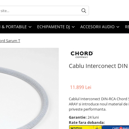
I & PORTABILE
ECHIPAMENTE DJ
ACCESORII AUDIO
R
hord Sarum T
Cablu Interconect DIN
11.899 Lei
Cablul Interconect DIN-RCA Chord 
ARAY si introduce noul material de
priveste performanta.
Garantie:
24 luni
Rate fara dobanda: