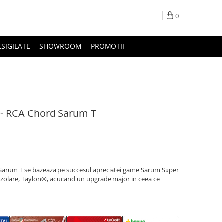
0
ESIGILATE
SHOWROOM
PROMOTII
 - RCA Chord Sarum T
Sarum T se bazeaza pe succesul apreciatei game Sarum Super
 izolare, Taylon®, aducand un upgrade major in ceea ce