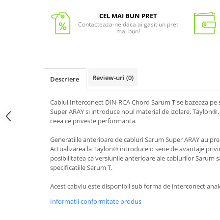
CEL MAI BUN PRET
Contacteaza-ne daca ai gasit un pret
mai bun!
Review-uri
(0)
Descriere
Cablul Interconect DIN-RCA Chord Sarum T se bazeaza pe 
Super ARAY si introduce noul material de izolare, Taylon
ceea ce priveste performanta.
Generatiile anterioare de cabluri Sarum Super ARAY au prez
Actualizarea la Taylon® introduce o serie de avantaje priv
posibilitatea ca versiunile anterioare ale cablurilor Sarum 
specificatiile Sarum T.
Acest cabvlu este disponibil sub forma de interconect analo
Informatii conformitate produs