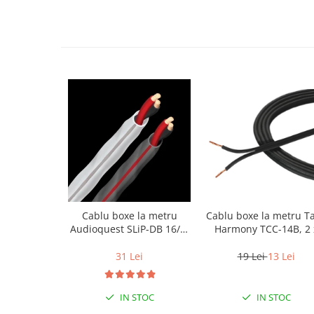
Cablu boxe la metru
Cablu boxe la metru T
Audioquest SLiP-DB 16/2,
Harmony TCC-14B, 2 
conductor cupru LGC
2mm
31 Lei
19 Lei
13 Lei
IN STOC
IN STOC