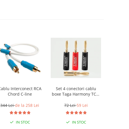
Cablu Interconect RCA
Set 4 conectori cablu
Cablu Box
Chord C-line
boxe Taga Harmony TCB-
The C
001 tip banana
(Halo
344 Lei
de la 258 Lei
72 Lei
59 Lei
7
IN STOC
IN STOC