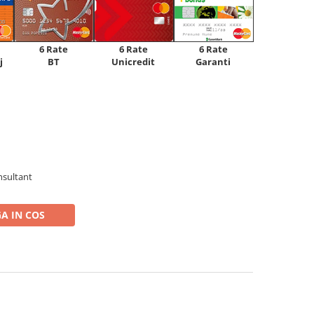
6 Rate
6 Rate
6 Rate
Unicredit
j
BT
Garanti
nsultant
A IN COS