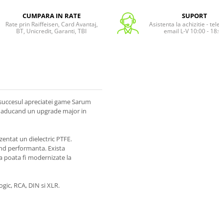
CUMPARA IN RATE
SUPORT
Rate prin Raiffeisen, Card Avantaj,
Asistenta la achizitie - te
BT, Unicredit, Garanti, TBI
email L-V 10:00 - 18
succesul apreciatei game Sarum
®, aducand un upgrade major in
entat un dielectric PTFE.
ind performanta. Exista
sa poata fi modernizate la
gic, RCA, DIN si XLR.