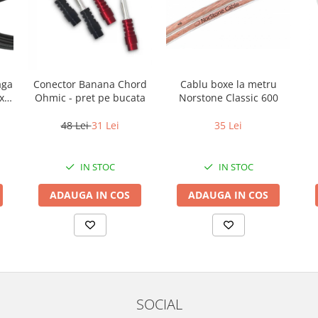
aga
Conector Banana Chord
Cablu boxe la metru
x
Ohmic - pret pe bucata
Norstone Classic 600
48 Lei
31 Lei
35 Lei
IN STOC
IN STOC
ADAUGA IN COS
ADAUGA IN COS
SOCIAL