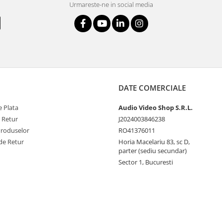
Urmareste-ne in social media
DATE COMERCIALE
 Plata
Audio Video Shop S.R.L.
e Retur
J2024003846238
Produselor
RO41376011
de Retur
Horia Macelariu 83, sc D,
parter (sediu secundar)
Sector 1, Bucuresti