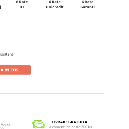
6 Rate
6 Rate
6 Rate
Unicredit
j
BT
Garanti
nsultant
A IN COS
LIVRARE GRATUITA
lefon sau
La comenzi de peste 300 lei
:00