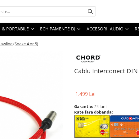
I & PORTABILE
ECHIPAMENTE DJ
ACCESORII AUDIO
R
awline (Snake 4 or 5)
Cablu Interconect DIN
1.499 Lei
Garantie:
24 luni
Rate fara dobanda: