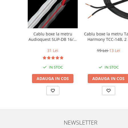
Cablu boxe la metru
Cablu boxe la metru T
Audioquest SLiP-DB 16/2,
Harmony TCC-14B, 2 
conductor cupru LGC
2mm
31 Lei
19 Lei
13 Lei
IN STOC
IN STOC
ADAUGA IN COS
ADAUGA IN COS
NEWSLETTER