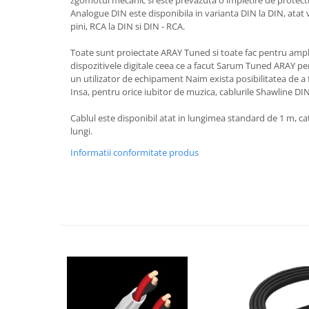
zgomotul mecanic si este prevazuta o impletire de protect
Analogue DIN este disponibila in varianta DIN la DIN, atat ve
pini, RCA la DIN si DIN - RCA.
Toate sunt proiectate ARAY Tuned si toate fac pentru ampli
dispozitivele digitale ceea ce a facut Sarum Tuned ARAY p
un utilizator de echipament Naim exista posibilitatea de a 
Insa, pentru orice iubitor de muzica, cablurile Shawline DIN
Cablul este disponibil atat in lungimea standard de 1 m, cat
lungi.
Informatii conformitate produs