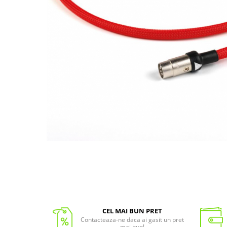
CEL MAI BUN PRET
Contacteaza-ne daca ai gasit un pret
mai bun!