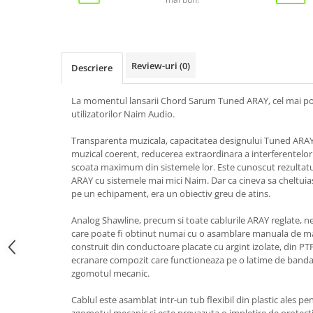
Review-uri
(0)
Descriere
La momentul lansarii Chord Sarum Tuned ARAY, cel mai poz
utilizatorilor Naim Audio.
Transparenta muzicala, capacitatea designului Tuned ARA
muzical coerent, reducerea extraordinara a interferentelor 
scoata maximum din sistemele lor. Este cunoscut rezultat
ARAY cu sistemele mai mici Naim. Dar ca cineva sa cheltuia
pe un echipament, era un obiectiv greu de atins.
Analog Shawline, precum si toate cablurile ARAY reglate, ne
care poate fi obtinut numai cu o asamblare manuala de ma
construit din conductoare placate cu argint izolate, din PTF
ecranare compozit care functioneaza pe o latime de banda
zgomotul mecanic.
Cablul este asamblat intr-un tub flexibil din plastic ales p