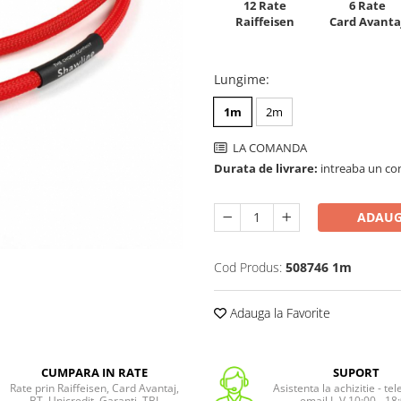
12 Rate
6 Rate
Raiffeisen
Card Avanta
Lungime
:
1m
2m
LA COMANDA
Durata de livrare:
intreaba un co
ADAUG
Cod Produs:
508746 1m
Adauga la Favorite
CUMPARA IN RATE
SUPORT
Rate prin Raiffeisen, Card Avantaj,
Asistenta la achizitie - te
BT, Unicredit, Garanti, TBI
email L-V 10:00 - 18