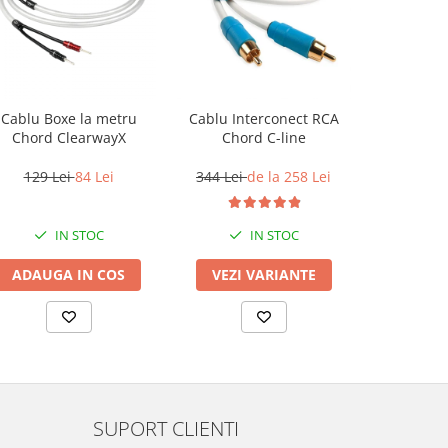
Cablu Boxe la metru
Cablu Interconect RCA
Set 4 co
Chord ClearwayX
Chord C-line
boxe Taga
001 t
129 Lei
84 Lei
344 Lei
de la 258 Lei
72 L
IN STOC
IN STOC
ADAUGA IN COS
VEZI VARIANTE
ADAUG
SUPORT CLIENTI