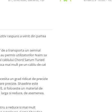
itiv raspuns a venit din partea
Y de a transporta un semnal
au permis utilizatorilor Naim sa
ul cablului Chord Sarum Tuned
sca mai mult pe un cablu de cat
cesita un grad ridicat de precizie
re precizie. Shawline este
E, si foloseste un material de
 larga si reduce, de asemenea,
entru a reduce si mai mult