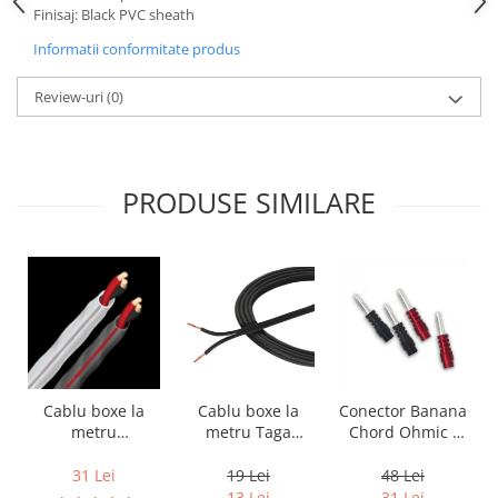
Finisaj: Black PVC sheath
Informatii conformitate produs
Review-uri
(0)
PRODUSE SIMILARE
Cablu boxe la
Cablu boxe la
Conector Banana
metru Taga
metru
Chord Ohmic -
Harmony TCC-
Audioquest SLiP-
pret pe bucata
14B, 2 x 2mm
DB 16/2,
19 Lei
31 Lei
48 Lei
conductor cupru
13 Lei
31 Lei