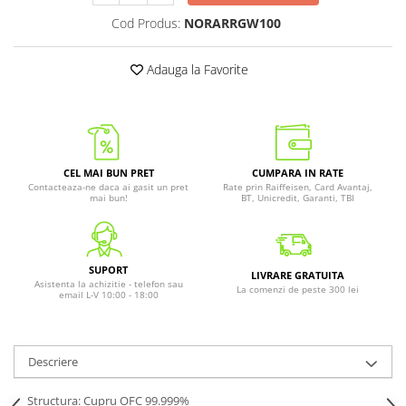
Cod Produs:
NORARRGW100
Adauga la Favorite
CEL MAI BUN PRET
CUMPARA IN RATE
Contacteaza-ne daca ai gasit un pret
Rate prin Raiffeisen, Card Avantaj,
mai bun!
BT, Unicredit, Garanti, TBI
SUPORT
LIVRARE GRATUITA
Asistenta la achizitie - telefon sau
La comenzi de peste 300 lei
email L-V 10:00 - 18:00
Descriere
Structura: Cupru OFC 99.999%