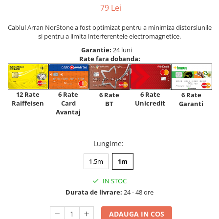
79 Lei
Cablul Arran NorStone a fost optimizat pentru a minimiza distorsiunile
si pentru a limita interferentele electromagnetice.
Garantie:
24 luni
Rate fara dobanda:
12 Rate
6 Rate
6 Rate
6 Rate
6 Rate
Raiffeisen
Card
Unicredit
BT
Garanti
Avantaj
Lungime
:
1.5m
1m
IN STOC
Durata de livrare:
24 - 48 ore
ADAUGA IN COS