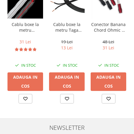
Cablu boxe la
Cablu boxe la
Conector Banana
metru Taga
metru
Chord Ohmic -
Harmony TCC-
Audioquest SLiP-
pret pe bucata
14B, 2 x 2mm
DB 16/2,
19 Lei
31 Lei
48 Lei
conductor cupru
13 Lei
31 Lei
LGC
IN STOC
IN STOC
IN STOC
ADAUGA IN
ADAUGA IN
ADAUGA IN
COS
COS
COS
NEWSLETTER