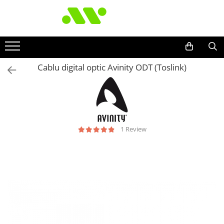
Cablu digital optic Avinity ODT (Toslink)
1 Review