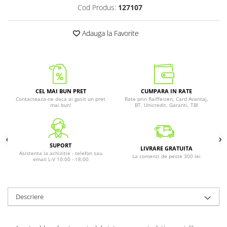
Cod Produs:
127107
Adauga la Favorite
CEL MAI BUN PRET
CUMPARA IN RATE
Contacteaza-ne daca ai gasit un pret
Rate prin Raiffeisen, Card Avantaj,
mai bun!
BT, Unicredit, Garanti, TBI
SUPORT
LIVRARE GRATUITA
Asistenta la achizitie - telefon sau
La comenzi de peste 300 lei
email L-V 10:00 - 18:00
Descriere