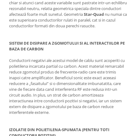
chiar si atunci cand aceste variabile sunt pastrate intr-un echilibru
rezonabil neutru, relatia geometrica speciala dintre conductori
afectează foarte mult sunetul. Geometria
Star-Quad
nu numai ca
este superioara conductorilor rulati in paralel, cat si in cazul
conductorilor formati din doua perechi rasucite.
SISTEM DE DISIPARE A ZGOMOTULUI SI AL INTERACTIILOR PE
BAZA DE CARBON
Conductorii negativi ale acestui model de cablu sunt acoperiti cu
polietilena incarcata partial cu carbon. Acest material remarcabil
reduce zgomotul produs de frecvente-radio care este trimis
inapoi catre amplificator. Beneficiul sonic este exact aceeasi
reducere a „fasaitului” si o dimensionalitate imbunatatita, care
vine de fiecare data cand interferenta RF este redusa intr-un
circuit audio. In plus, un strat de carbon amortizeaza
interactiunea intre conductorii pozitivi si negativi, iar un sistem
extern de disipare a zgomotului pe baza de carbon reduce
interferentele externe.
IZOLATIE DIN POLIETILENA-SPUMATA (PENTRU TOTI
CONDUCTORII POZITIVI)