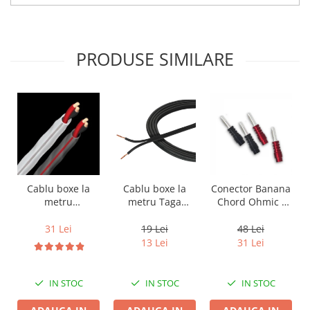
PRODUSE SIMILARE
Cablu boxe la
Cablu boxe la
Conector Banana
metru Taga
metru
Chord Ohmic -
Harmony TCC-
Audioquest SLiP-
pret pe bucata
14B, 2 x 2mm
DB 16/2,
19 Lei
31 Lei
48 Lei
conductor cupru
13 Lei
31 Lei
LGC
IN STOC
IN STOC
IN STOC