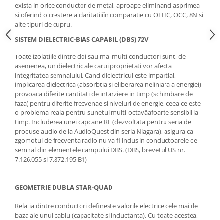
exista in orice conductor de metal, aproape eliminand asprimea
si oferind o crestere a claritatiiiîn comparatie cu OFHC, OCC, 8N si
alte tipuri de cupru.
SISTEM DIELECTRIC-BIAS CAPABIL (DBS) 72V
Toate izolatiile dintre doi sau mai multi conductori sunt, de
asemenea, un dielectric ale carui proprietati vor afecta
integritatea semnalului. Cand dielectricul este impartial,
implicarea dielectrica (absorbtia si eliberarea neliniara a energiei)
provoaca diferite cantitati de intarziere in timp (schimbare de
faza) pentru diferite frecvenae si niveluri de energie, ceea ce este
o problema reala pentru sunetul multi-octavăafoarte sensibil la
timp. Includerea unei capcane RF (dezvoltata pentru seria de
produse audio de la AudioQuest din seria Niagara), asigura ca
zgomotul de frecventa radio nu va fi indus in conductoarele de
semnal din elementele campului DBS. (DBS, brevetul US nr.
7.126.055 si 7.872.195 B1)
GEOMETRIE DUBLA STAR-QUAD
Relatia dintre conductori defineste valorile electrice cele mai de
baza ale unui cablu (capacitate si inductanta). Cu toate acestea,