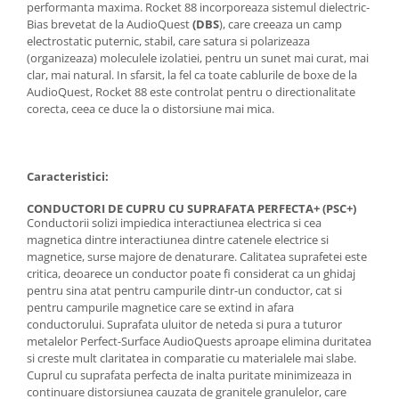
performanta maxima. Rocket 88 incorporeaza sistemul dielectric-
Bias brevetat de la AudioQuest
(DBS
), care creeaza un camp
electrostatic puternic, stabil, care satura si polarizeaza
(organizeaza) moleculele izolatiei, pentru un sunet mai curat, mai
clar, mai natural. In sfarsit, la fel ca toate cablurile de boxe de la
AudioQuest, Rocket 88 este controlat pentru o directionalitate
corecta, ceea ce duce la o distorsiune mai mica.
Caracteristici:
CONDUCTORI DE CUPRU CU SUPRAFATA PERFECTA+ (PSC+)
Conductorii solizi impiedica interactiunea electrica si cea
magnetica dintre interactiunea dintre catenele electrice si
magnetice, surse majore de denaturare. Calitatea suprafetei este
critica, deoarece un conductor poate fi considerat ca un ghidaj
pentru sina atat pentru campurile dintr-un conductor, cat si
pentru campurile magnetice care se extind in afara
conductorului. Suprafata uluitor de neteda si pura a tuturor
metalelor Perfect-Surface AudioQuests aproape elimina duritatea
si creste mult claritatea in comparatie cu materialele mai slabe.
Cuprul cu suprafata perfecta de inalta puritate minimizeaza in
continuare distorsiunea cauzata de granitele granulelor, care