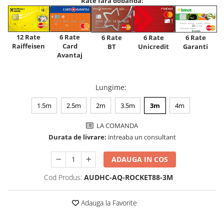
Rate fara dobanda:
12 Rate
6 Rate
6 Rate
6 Rate
6 Rate
Raiffeisen
Card
Unicredit
BT
Garanti
Avantaj
Lungime
:
1.5m
2.5m
2m
3.5m
3m
4m
LA COMANDA
Durata de livrare:
intreaba un consultant
ADAUGA IN COS
Cod Produs:
AUDHC-AQ-ROCKET88-3M
Adauga la Favorite