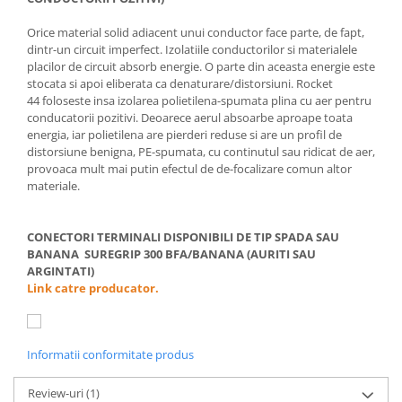
Orice material solid adiacent unui conductor face parte, de fapt,
dintr-un circuit imperfect. Izolatiile conductorilor si materialele
placilor de circuit absorb energie. O parte din aceasta energie este
stocata si apoi eliberata ca denaturare/distorsiuni. Rocket
44 foloseste insa izolarea polietilena-spumata plina cu aer pentru
conducatorii pozitivi. Deoarece aerul absoarbe aproape toata
energia, iar polietilena are pierderi reduse si are un profil de
distorsiune benigna, PE-spumata, cu continutul sau ridicat de aer,
provoaca mult mai putin efectul de de-focalizare comun altor
materiale.
CONECTORI TERMINALI DISPONIBILI DE TIP SPADA SAU
BANANA SUREGRIP 300 BFA/BANANA (AURITI SAU
ARGINTATI)
Link catre producator.
Informatii conformitate produs
Review-uri
(1)