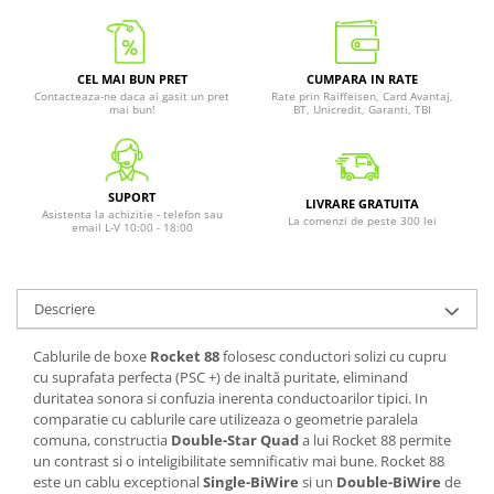
CEL MAI BUN PRET
CUMPARA IN RATE
Contacteaza-ne daca ai gasit un pret
Rate prin Raiffeisen, Card Avantaj,
mai bun!
BT, Unicredit, Garanti, TBI
SUPORT
LIVRARE GRATUITA
Asistenta la achizitie - telefon sau
La comenzi de peste 300 lei
email L-V 10:00 - 18:00
Descriere
Cablurile de boxe
Rocket 88
folosesc conductori solizi cu cupru
cu suprafata perfecta (PSC +) de inaltă puritate, eliminand
duritatea sonora si confuzia inerenta conductoarilor tipici. In
comparatie cu cablurile care utilizeaza o geometrie paralela
comuna, constructia
Double-Star Quad
a lui Rocket 88 permite
un contrast si o inteligibilitate semnificativ mai bune. Rocket 88
este un cablu exceptional
Single-BiWire
si un
Double-BiWire
de