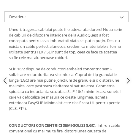
Descriere
Uneori, tragerea cablului poate fi o adevarata durere! Noua serie
de cabluri de difuzoare interioare de la AudioQuest a fost
conceputa pentru a va imbunatati viata cel putin puțin. Desi nu
exista un cablu perfect alunecos, credem ca materialele si forma
utilizate pentru FLX / SLiP sunt de top, ceea ce face ca acestea
sa fie cele mai alunecoase cabluri.
SLiP 16/2 dispune de conductori ambalati concentric semi-
solizi care reduc duritatea si confuzia. Cuprul de tip granulatie
lunga (LGC) are mai putine jonctiuni de granule si o distorsiune
mai mica, care pastreaza claritatea si naturaletea. Geometria
spiralata cu inductanta scazuta a SLiP 16/2 minimizeaza sunetul
care va defocaliza pe masura ce creste lungimea. Jacheta
exterioara EasySLiP Minimalist este clasificata UL pentru perete
(CL3, FT4).
CONDUCTORI CONCENTRICI SEMI-SOLIZI (LGC): I
ntr-un cablu
conventional cu mai multe fire, distorsiunea cauzata de