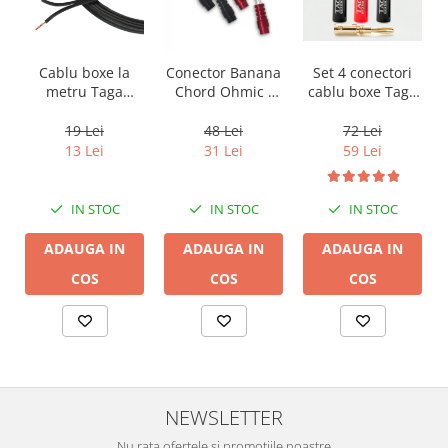
Cablu boxe la
Conector Banana
Set 4 conectori
metru Taga
Chord Ohmic -
cablu boxe Taga
Harmony TCC-
pret pe bucata
Harmony TCB-
14B, 2 x 2mm
001 tip banana
19 Lei
48 Lei
72 Lei
13 Lei
31 Lei
59 Lei
IN STOC
IN STOC
IN STOC
ADAUGA IN
ADAUGA IN
ADAUGA IN
COS
COS
COS
NEWSLETTER
Nu rata ofertele si promotiile noastre