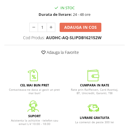
IN STOC
Durata de livrare:
24 - 48 ore
ADAUGA IN COS
Cod Produs:
AUDHC-AQ-SLIPDB162152W
Adauga la Favorite
CEL MAI BUN PRET
CUMPARA IN RATE
Contacteaza-ne daca ai gasit un pret
Rate prin Raiffeisen, Card Avantaj,
mai bun!
BT, Unicredit, Garanti, TBI
SUPORT
LIVRARE GRATUITA
Asistenta la achizitie - telefon sau
La comenzi de peste 300 lei
email L-V 10:00 - 18:00