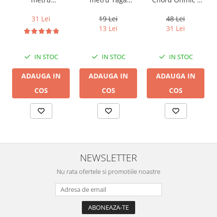
Harmony TCC-
Audioquest SLiP-
pret pe bucata
14B, 2 x 2mm
DB 16/2,
19 Lei
31 Lei
48 Lei
conductor cupru
13 Lei
31 Lei
LGC
IN STOC
IN STOC
IN STOC
ADAUGA IN
ADAUGA IN
ADAUGA IN
COS
COS
COS
NEWSLETTER
Nu rata ofertele si promotiile noastre