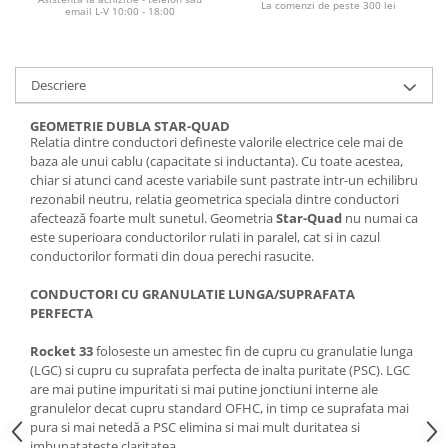
La comenzi de peste 300 lei
email L-V 10:00 - 18:00
Descriere
GEOMETRIE DUBLA STAR-QUAD
Relatia dintre conductori defineste valorile electrice cele mai de
baza ale unui cablu (capacitate si inductanta). Cu toate acestea,
chiar si atunci cand aceste variabile sunt pastrate intr-un echilibru
rezonabil neutru, relatia geometrica speciala dintre conductori
afectează foarte mult sunetul. Geometria
Star-Quad
nu numai ca
este superioara conductorilor rulati in paralel, cat si in cazul
conductorilor formati din doua perechi rasucite.
CONDUCTORI CU GRANULATIE LUNGA/SUPRAFATA
PERFECTA
Rocket 33
foloseste un amestec fin de cupru cu granulatie lunga
(LGC) si cupru cu suprafata perfecta de inalta puritate (PSC). LGC
are mai putine impuritati si mai putine jonctiuni interne ale
granulelor decat cupru standard OFHC, in timp ce suprafata mai
pura si mai netedă a PSC elimina si mai mult duritatea si
imbunatateste claritatea.