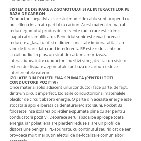
SISTEM DE DISIPARE A ZGOMOTULUI SI AL INTERACTIILOR PE
BAZA DE CARBON
Conductorii negativi ale acestui model de cablu sunt acoperiti cu
polietilena incarcata partial cu carbon. Acest material remarcabil
reduce zgomotul produs de frecvente-radio care este trimis
inapoi catre amplificator. Beneficiul sonic este exact aceeasi
reducere a „fasaitului” si o dimensionalitate imbunatatita, care
vine de fiecare data cand interferenta RF este redusa intr-un
circuit audio. In plus, un strat de carbon amortizeaza
interactiunea intre conductorii pozitivi si negativi, iar un sistem
extern de disipare a zgomotului pe baza de carbon reduce
interferentele externe.
IZOLATIE DIN POLIETILENA-SPUMATA (PENTRU TOTI
CONDUCTORII POZITIVI)
Orice material solid adiacent unui conductor face parte, de fapt,
dintr-un circuit imperfect. Izolatiile conductorilor si materialele
placilor de circuit absorb energie. O parte din aceasta energie este
stocata si apoi eliberata ca denaturare/distorsiuni. Rocket 33
foloseste insa izolarea polietilena-spumata plina cu aer pentru
conducatorii pozitivi. Deoarece aerul absoarbe aproape toata
energia, iar polietilena are pierderi reduse si are un profil de
distorsiune benigna, PE-spumata, cu continutul sau ridicat de aer,
provoaca mult mai putin efectul de de-focalizare comun altor