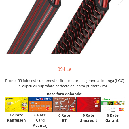
394 Lei
Rocket 33 foloseste un amestec fin de cupru cu granulatie lunga (LGC)
si cupru cu suprafata perfecta de inalta puritate (PSC).
Rate fara dobanda:
12 Rate
6 Rate
6 Rate
6 Rate
6 Rate
Raiffeisen
Card
Unicredit
BT
Garanti
Avantaj