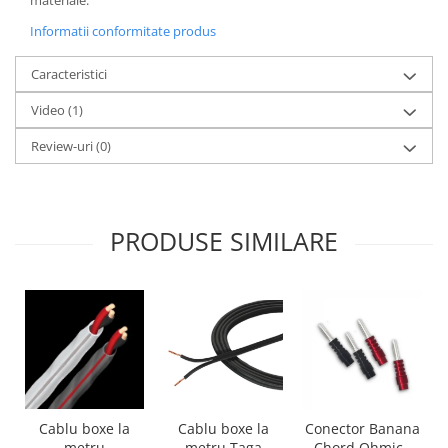
materiale.
Informatii conformitate produs
Caracteristici
Video
(1)
Review-uri
(0)
PRODUSE SIMILARE
Cablu boxe la
Cablu boxe la
Conector Banana
metru Taga
metru
Chord Ohmic -