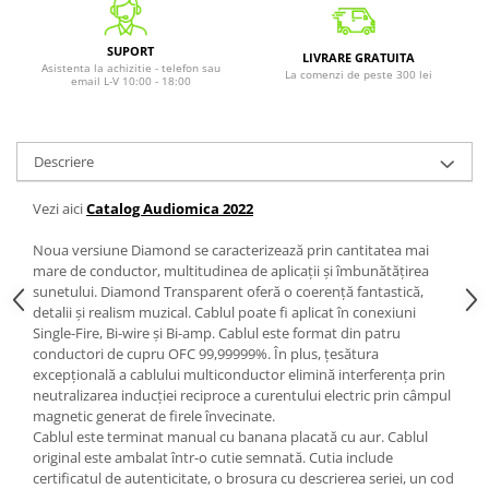
SUPORT
LIVRARE GRATUITA
Asistenta la achizitie - telefon sau
La comenzi de peste 300 lei
email L-V 10:00 - 18:00
Descriere
Vezi aici
Catalog Audiomica 2022
Noua versiune Diamond se caracterizează prin cantitatea mai
mare de conductor, multitudinea de aplicații și îmbunătățirea
sunetului. Diamond Transparent oferă o coerență fantastică,
detalii și realism muzical. Cablul poate fi aplicat în conexiuni
Single-Fire, Bi-wire și Bi-amp. Cablul este format din patru
conductori de cupru OFC 99,99999%. În plus, țesătura
excepțională a cablului multiconductor elimină interferența prin
neutralizarea inducției reciproce a curentului electric prin câmpul
magnetic generat de firele învecinate.
Cablul este terminat manual cu banana placată cu aur. Cablul
original este ambalat într-o cutie semnată. Cutia include
certificatul de autenticitate, o brosura cu descrierea seriei, un cod