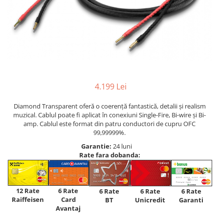
4.199 Lei
Diamond Transparent oferă o coerență fantastică, detalii și realism
muzical. Cablul poate fi aplicat în conexiuni Single-Fire, Bi-wire și Bi-
amp. Cablul este format din patru conductori de cupru OFC
99,99999%.
Garantie:
24 luni
Rate fara dobanda:
12 Rate
6 Rate
6 Rate
6 Rate
6 Rate
Raiffeisen
Card
Unicredit
BT
Garanti
Avantaj