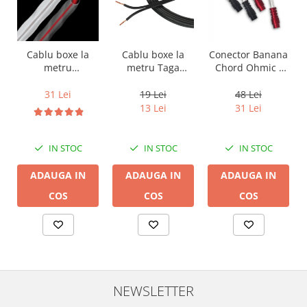
Cablu boxe la
Cablu boxe la
Conector Banana
metru Taga
metru
Chord Ohmic -
Harmony TCC-
Audioquest SLiP-
pret pe bucata
14B, 2 x 2mm
DB 16/2,
19 Lei
31 Lei
48 Lei
conductor cupru
13 Lei
31 Lei
LGC
IN STOC
IN STOC
IN STOC
ADAUGA IN
ADAUGA IN
ADAUGA IN
COS
COS
COS
NEWSLETTER