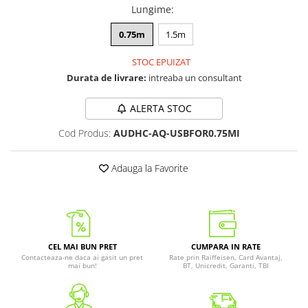
Lungime
:
0.75m
1.5m
STOC EPUIZAT
Durata de livrare:
intreaba un consultant
ALERTA STOC
Cod Produs:
AUDHC-AQ-USBFOR0.75MI
Adauga la Favorite
CEL MAI BUN PRET
CUMPARA IN RATE
Contacteaza-ne daca ai gasit un pret
Rate prin Raiffeisen, Card Avantaj,
mai bun!
BT, Unicredit, Garanti, TBI