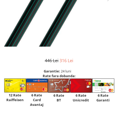
446 Lei
316 Lei
Garantie:
24 luni
Rate fara dobanda:
12 Rate
6 Rate
6 Rate
6 Rate
6 Rate
Raiffeisen
Card
Unicredit
BT
Garanti
Avantaj