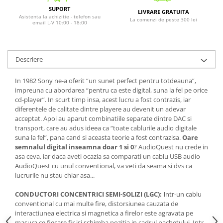
SUPORT
LIVRARE GRATUITA
Asistenta la achizitie - telefon sau
La comenzi de peste 300 lei
email L-V 10:00 - 18:00
Descriere
In 1982 Sony ne-a oferit “un sunet perfect pentru totdeauna”,
impreuna cu abordarea “pentru ca este digital, suna la fel pe orice
cd-player”. In scurt timp insa, acest lucru a fost contrazis, iar
diferentele de calitate dintre playere au devenit un adevar
acceptat. Apoi au aparut combinatiile separate dintre DAC si
transport, care au adus ideea ca “toate cablurile audio digitale
suna la fel”, pana cand si aceasta teorie a fost contrazisa.
Oare
semnalul digital inseamna doar 1 si 0
? AudioQuest nu crede in
asa ceva, iar daca aveti ocazia sa comparati un cablu USB audio
AudioQuest cu unul conventional, va veti da seama si dvs ca
lucrurile nu stau chiar asa...
CONDUCTORI CONCENTRICI SEMI-SOLIZI (LGC): I
ntr-un cablu
conventional cu mai multe fire, distorsiunea cauzata de
interactiunea electrica si magnetica a firelor este agravata pe
masura ce fiecare fir isi schimba pozitia in cadrul pachetului. Intr-