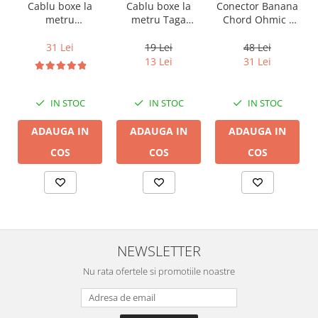
Cablu boxe la
Cablu boxe la
Conector Banana
metru Taga
metru
Chord Ohmic -
Harmony TCC-
Audioquest SLiP-
pret pe bucata
14B, 2 x 2mm
DB 16/2,
19 Lei
31 Lei
48 Lei
conductor cupru
13 Lei
31 Lei
LGC
IN STOC
IN STOC
IN STOC
ADAUGA IN
ADAUGA IN
ADAUGA IN
COS
COS
COS
NEWSLETTER
Nu rata ofertele si promotiile noastre