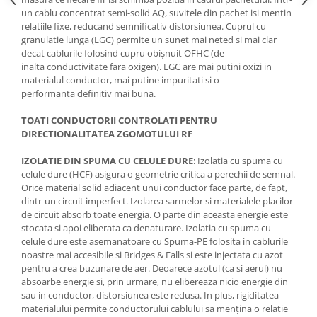
un cablu concentrat semi-solid AQ, suvitele din pachet isi mentin
relatiile fixe, reducand semnificativ distorsiunea. Cuprul cu
granulatie lunga (LGC) permite un sunet mai neted si mai clar
decat cablurile folosind cupru obișnuit OFHC (de
inalta conductivitate fara oxigen). LGC are mai putini oxizi in
materialul conductor, mai putine impuritati si o
performanta definitiv mai buna.
TOATI CONDUCTORII CONTROLATI PENTRU
DIRECTIONALITATEA ZGOMOTULUI RF
IZOLATIE DIN SPUMA CU CELULE DURE
: Izolatia cu spuma cu
celule dure (HCF) asigura o geometrie critica a perechii de semnal.
Orice material solid adiacent unui conductor face parte, de fapt,
dintr-un circuit imperfect. Izolarea sarmelor si materialele placilor
de circuit absorb toate energia. O parte din aceasta energie este
stocata si apoi eliberata ca denaturare. Izolatia cu spuma cu
celule dure este asemanatoare cu Spuma-PE folosita in cablurile
noastre mai accesibile si Bridges & Falls si este injectata cu azot
pentru a crea buzunare de aer. Deoarece azotul (ca si aerul) nu
absoarbe energie si, prin urmare, nu elibereaza nicio energie din
sau in conductor, distorsiunea este redusa. In plus, rigiditatea
materialului permite conductorului cablului sa mențina o relație