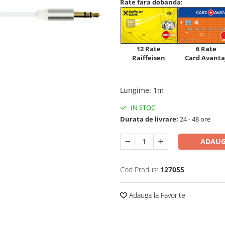
Rate fara dobanda:
12 Rate
6 Rate
Raiffeisen
Card Avanta
Lungime
:
1m
IN STOC
Durata de livrare:
24 - 48 ore
ADAUG
Cod Produs:
127055
Adauga la Favorite