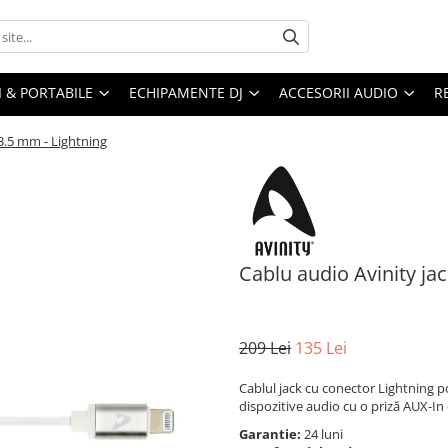
I & PORTABILE
ECHIPAMENTE DJ
ACCESORII AUDIO
R
 3.5 mm - Lightning
Cablu audio Avinity ja
209 Lei
135 Lei
Cablul jack cu conector Lightning po
dispozitive audio cu o priză AUX-In
Garantie:
24 luni