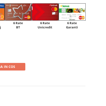
6 Rate
6 Rate
6 Rate
Unicredit
j
BT
Garanti
A IN COS