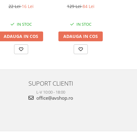
22 Lei
16 Lei
129 Lei
84 Lei
344 Lei
IN STOC
IN STOC
ADAUGA IN COS
ADAUGA IN COS
VEZI 
SUPORT CLIENTI
L-V 10:00 - 18:00
office@avshop.ro