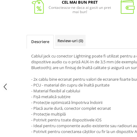
CEL MAI BUN PRET
Contacteaza-ne daca ai gasit un pret
mai bun!
Review-uri
(0)
Descriere
Cablul jack cu conector Lightning poate fi utilizat pentru 
dispozitive audio cu o priză AUX-In de 3,5 mm (de exemplu,
Bluetooth); are un finisaj de înaltă calitate și asigură un s
- 2x cablu bine ecranat pentru valori de ecranare foarte b
- PCU - material din cupru de înaltă puritate
- Material flexibil al cablului
- Fișă metalică subțire
- Protecție optimizată împotriva îndoirii
- Placă aurie dură, conector complet ecranat
- Protecție multiplă
- Potrivit pentru toate dispozitivele iOS
- Ideal pentru componente audio existente sau radiouri au
- Potrivit pentru conectarea căștilor cu fir la un dispozitiv 