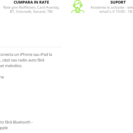
CUMPARA IN RATE
SUPORT
Rate prin Raiffeisen, Card Avantaj,
Asistenta la achizitie - te
BT, Unicredit, Garanti, TBI
email L-V 10:00 - 18
a conecta un iPhone sau iPad la
 căști sau radio auto fără
unet melodios.
une
to fără Bluetooth -
Apple