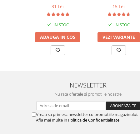
conductor cupru LGC
31 Lei
15 Lei
IN STOC
IN STOC
ADAUGA IN COS
VEZI VARIANTE
NEWSLETTER
Nu rata ofertele si promotiile noastre
Vreau sa primesc newsletter cu promotiile magazinului.
Afla mai multe in
Politica de Confidentialitate