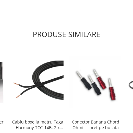
PRODUSE SIMILARE
er
Cablu boxe la metru Taga
Conector Banana Chord
Harmony TCC-14B, 2 x
Ohmic - pret pe bucata