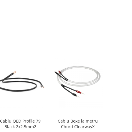
Cablu QED Profile 79
Cablu Boxe la metru
Cablu Int
Black 2x2.5mm2
Chord ClearwayX
Chor