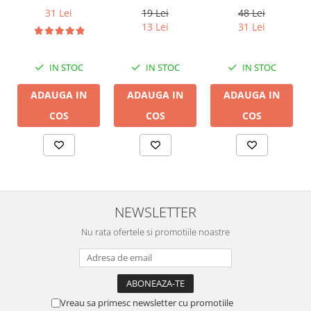
14B, 2 x 2mm
DB 16/2,
19 Lei
31 Lei
48 Lei
conductor cupru
13 Lei
31 Lei
LGC
IN STOC
IN STOC
IN STOC
ADAUGA IN
ADAUGA IN
ADAUGA IN
COS
COS
COS
NEWSLETTER
Nu rata ofertele si promotiile noastre
Vreau sa primesc newsletter cu promotiile