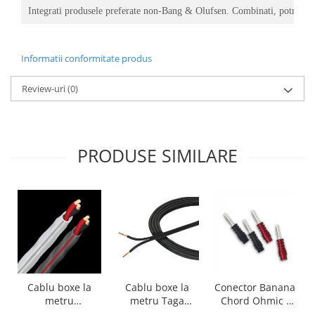
Integrati produsele preferate non-Bang & Olufsen. Combinati, potriviti 
Informatii conformitate produs
Review-uri
(0)
PRODUSE SIMILARE
Cablu boxe la
Cablu boxe la
Conector Banana
metru Taga
metru
Chord Ohmic -
Harmony TCC-
Audioquest SLiP-
pret pe bucata