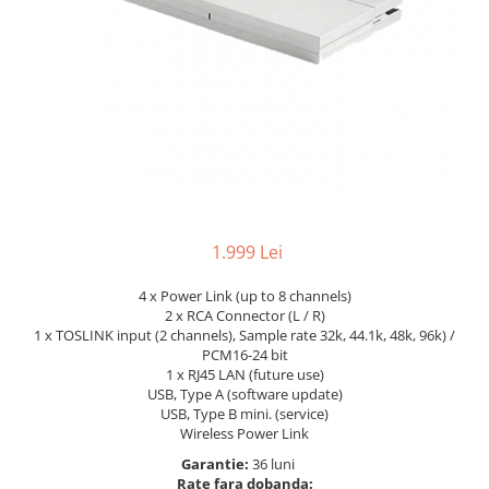
1.999 Lei
4 x Power Link (up to 8 channels)
2 x RCA Connector (L / R)
1 x TOSLINK input (2 channels), Sample rate 32k, 44.1k, 48k, 96k) /
PCM16-24 bit
1 x RJ45 LAN (future use)
USB, Type A (software update)
USB, Type B mini. (service)
Wireless Power Link
Garantie:
36 luni
Rate fara dobanda: