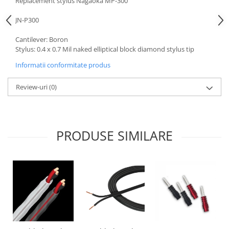
Replacement stylus Nagaoka MP-300
JN-P300
Cantilever: Boron
Stylus: 0.4 x 0.7 Mil naked elliptical block diamond stylus tip
Informatii conformitate produs
Review-uri
(0)
PRODUSE SIMILARE