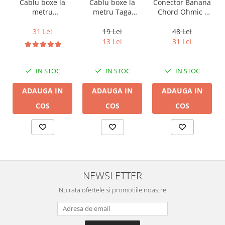
Cablu boxe la
Cablu boxe la
Conector Banana
metru Taga
metru
Chord Ohmic -
Harmony TCC-
Audioquest SLiP-
pret pe bucata
14B, 2 x 2mm
DB 16/2,
19 Lei
31 Lei
48 Lei
conductor cupru
13 Lei
31 Lei
LGC
IN STOC
IN STOC
IN STOC
ADAUGA IN
ADAUGA IN
ADAUGA IN
COS
COS
COS
NEWSLETTER
Nu rata ofertele si promotiile noastre