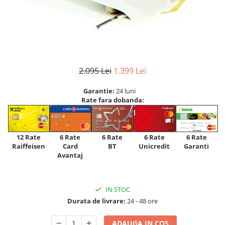
2.095 Lei
1.399 Lei
Garantie:
24 luni
Rate fara dobanda:
12 Rate
6 Rate
6 Rate
6 Rate
6 Rate
Raiffeisen
Card
Unicredit
BT
Garanti
Avantaj
IN STOC
Durata de livrare:
24 - 48 ore
ADAUGA IN COS