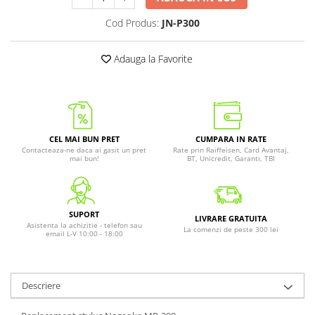
Cod Produs:
JN-P300
Adauga la Favorite
CEL MAI BUN PRET
CUMPARA IN RATE
Contacteaza-ne daca ai gasit un pret
Rate prin Raiffeisen, Card Avantaj,
mai bun!
BT, Unicredit, Garanti, TBI
SUPORT
LIVRARE GRATUITA
Asistenta la achizitie - telefon sau
La comenzi de peste 300 lei
email L-V 10:00 - 18:00
Descriere