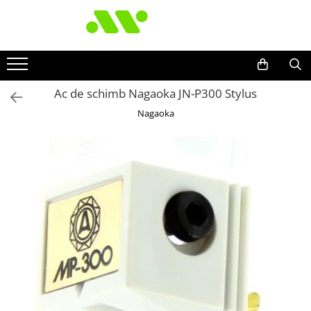
Ac de schimb Nagaoka JN-P300 Stylus
Nagaoka