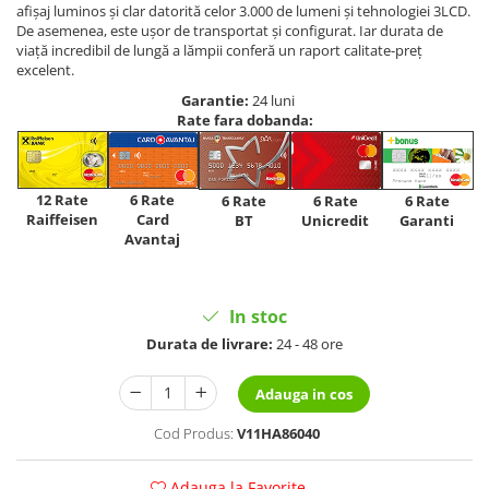
afișaj luminos și clar datorită celor 3.000 de lumeni și tehnologiei 3LCD.
De asemenea, este ușor de transportat și configurat. Iar durata de
viață incredibil de lungă a lămpii conferă un raport calitate-preț
excelent.
Garantie:
24 luni
Rate fara dobanda:
12 Rate
6 Rate
6 Rate
6 Rate
6 Rate
Raiffeisen
Card
Unicredit
BT
Garanti
Avantaj
In stoc
Durata de livrare:
24 - 48 ore
Adauga in cos
Cod Produs:
V11HA86040
Adauga la Favorite