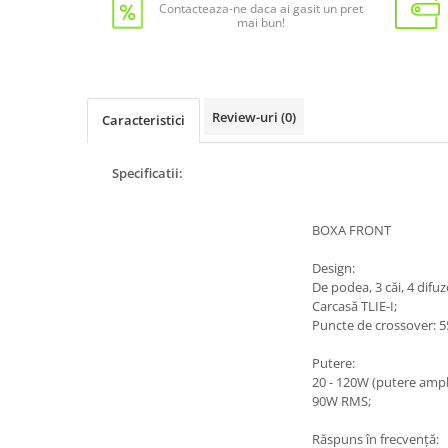
Contacteaza-ne daca ai gasit un pret
mai bun!
Review-uri
(0)
Caracteristici
Specificatii:
BOXA FRONT
Design:
De podea, 3 căi, 4 difuz
Carcasă TLIE-I;
Puncte de crossover: 5
Putere:
20 - 120W (putere ampl
90W RMS;
Răspuns în frecvență: