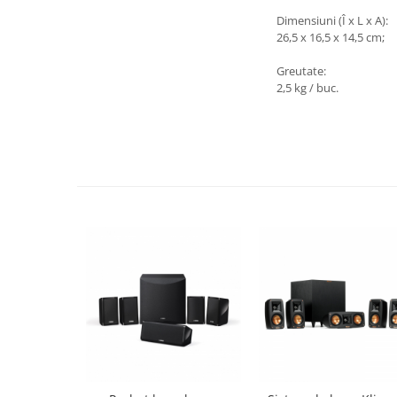
Dimensiuni (Î x L x A):
26,5 x 16,5 x 14,5 cm;
Greutate:
2,5 kg / buc.