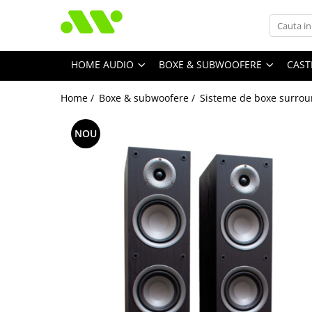
HOME AUDIO
BOXE & SUBWOOFERE
CAST
Home /
Boxe & subwoofere /
Sisteme de boxe surrou
NOU