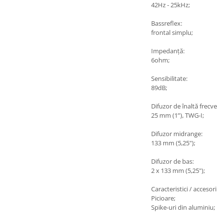
42Hz - 25kHz;
Bassreflex:
frontal simplu;
Impedanță:
6ohm;
Sensibilitate:
89dB;
Difuzor de înaltă frecv
25 mm (1”), TWG-I;
Difuzor midrange:
133 mm (5,25");
Difuzor de bas:
2 x 133 mm (5,25");
Caracteristici / accesorii
Picioare;
Spike-uri din aluminiu;