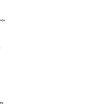
ență:
:
re;