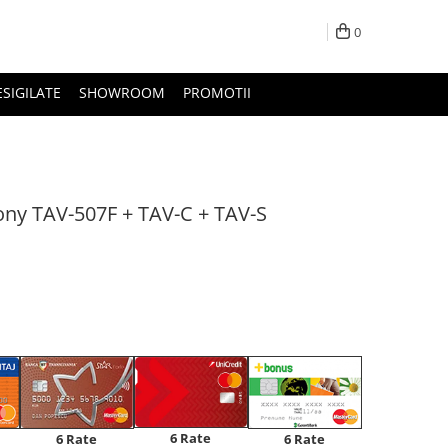
0
ESIGILATE
SHOWROOM
PROMOTII
ny TAV-507F + TAV-C + TAV-S
6 Rate
6 Rate
6 Rate