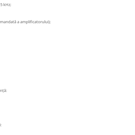
,5 kHz;
omandată a amplificatorului);
ență:
: