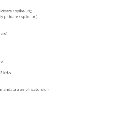
icioare / spike-uri);
v picioare / spike-uri);
oare).
re;
,5 kHz;
omandată a amplificatorului);