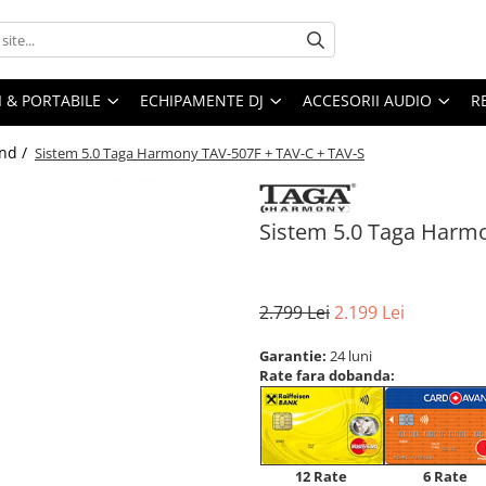
I & PORTABILE
ECHIPAMENTE DJ
ACCESORII AUDIO
R
nd /
Sistem 5.0 Taga Harmony TAV-507F + TAV-C + TAV-S
Sistem 5.0 Taga Harmo
2.799 Lei
2.199 Lei
Garantie:
24 luni
Rate fara dobanda:
12 Rate
6 Rate