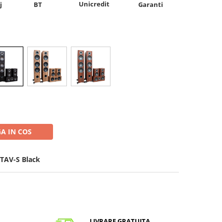
Unicredit
j
BT
Garanti
A IN COS
TAV-S Black
LIVRARE GRATUITA