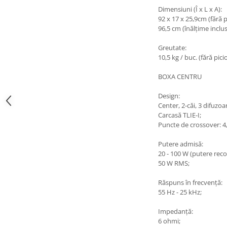
Dimensiuni (Î x L x A):
92 x 17 x 25,9cm (fără p
96,5 cm (înălțime inclusi
Greutate:
10,5 kg / buc. (fără pici
BOXA CENTRU
Design:
Center, 2-căi, 3 difuzoa
Carcasă TLIE-I;
Puncte de crossover: 4
Putere admisă:
20 - 100 W (putere rec
50 W RMS;
Răspuns în frecvență:
55 Hz - 25 kHz;
Impedanță:
6 ohmi;