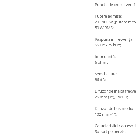
Puncte de crossover: 4
Putere admisă:
20 - 100 W (putere rec
50 W RMS;
Răspuns în frecvență:
55 Hz - 25 kHz;
Impedanță:
6 ohmi;
Sensibilitate:
86 dB;
Difuzor de înaltă frecv
25 mm (1”), TWG-I;
Difuzor de bas-mediu:
102 mm (4");
Caracteristici / accesorii
Suport pe perete;