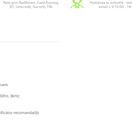
Rate prin Raiffeisen, Card Avantaj,
Asistenta la achizitie - te
BT, Unicredit, Garanti, TBI
email L-V 10:00 - 18
oare;
50Hz, 3kHz;
ificator recomandată);