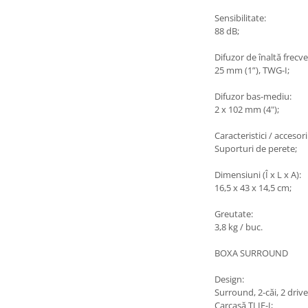
Sensibilitate:
88 dB;
Difuzor de înaltă frecv
25 mm (1”), TWG-I;
Difuzor bas-mediu:
2 x 102 mm (4");
Caracteristici / accesorii
Suporturi de perete;
Dimensiuni (Î x L x A):
16,5 x 43 x 14,5 cm;
Greutate:
3,8 kg / buc.
BOXA SURROUND
Design:
Surround, 2-căi, 2 drive
Carcasă TLIE-I;