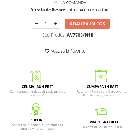
LA COMANDA
Durata de livrare:
intreaba un consultant
ADAUGA IN COS
Cod Produs:
AV7705/N1B
Adauga la Favorite
CEL MAI BUN PRET
CUMPARA IN RATE
Contacteaza-ne daca ai gasit un pret
Rate prin Raiffeisen, Card Avantaj,
mai bun!
BT, Unicredit, Garanti, TBI
SUPORT
LIVRARE GRATUITA
Asistenta la achizitie - telefon sau
La comenzi de peste 300 lei
email L-V 10:00 - 18:00