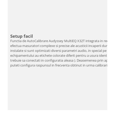
Setup facil
Functia de AutoCalibrare Audyssey MultiEQ X32T integrata in receiver 
efectua masuratori complexe si precise ale acusticii incaperii dumn
instalate si sunt optimizati diversi parametri audio, in special pe pa
echipamentului au etichete colorate diferit pentru a usura identificar
trebuie sa conectati in configuratia aleasa ). Deasemenea prin aplica
puteti configura raspunsul in frecventa obtinut in urma calibrarii.