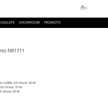
0
ESIGILATE
SHOWROOM
PROMOTII
antz NR1711
z, 0.08% 2ch Drive): 50 W
ch Drive): 70 W
h Drive): 90 W