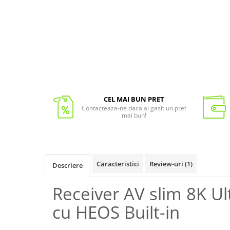
CEL MAI BUN PRET
Contacteaza-ne daca ai gasit un pret
mai bun!
Caracteristici
Review-uri
(1)
Descriere
Receiver AV slim 8K U
cu HEOS Built-in