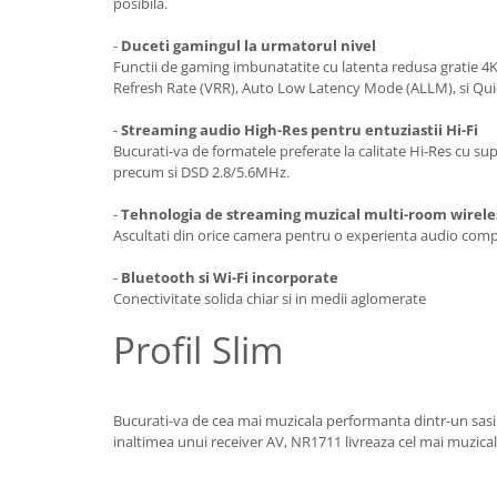
posibila.
-
Duceti gamingul la urmatorul nivel
Functii de gaming imbunatatite cu latenta redusa gratie 4
Refresh Rate (VRR), Auto Low Latency Mode (ALLM), si Qui
-
Streaming audio High-Res pentru entuziastii Hi-Fi
Bucurati-va de formatele preferate la calitate Hi-Res cu s
precum si DSD 2.8/5.6MHz.
-
Tehnologia de streaming muzical multi-room wireles
Ascultati din orice camera pentru o experienta audio comp
-
Bluetooth si Wi-Fi incorporate
Conectivitate solida chiar si in medii aglomerate
Profil Slim
Bucurati-va de cea mai muzicala performanta dintr-un sasi
inaltimea unui receiver AV, NR1711 livreaza cel mai muzica