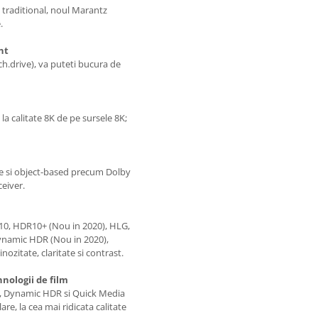
V traditional, noul Marantz
.
nt
h.drive), va puteti bucura de
la calitate 8K de pe sursele 8K;
 si object-based precum Dolby
ceiver.
10, HDR10+ (Nou in 2020), HLG,
 Dynamic HDR (Nou in 2020),
nozitate, claritate si contrast.
hnologii de film
, Dynamic HDR si Quick Media
e, la cea mai ridicata calitate