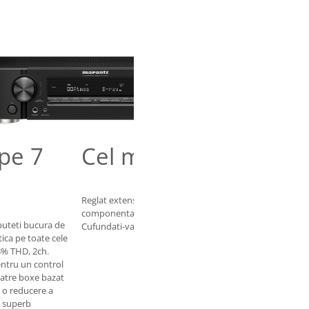
 pe 7
Cel mai muzical sune
Reglat extensiv de maestrii de sunet Marantz pentru a l
componenta nu paraseste mainile inginerilor de sunet M
puteti bucura de
Cufundati-va in cel mai muzical sunet, de pe orice sursa.
ica pe toate cele
8% THD, 2ch.
entru un control
catre boxe bazat
d o reducere a
l superb