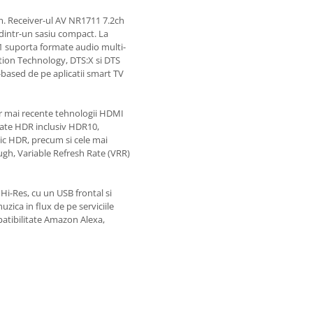
im. Receiver-ul AV NR1711 7.2ch
 dintr-un sasiu compact. La
11 suporta formate audio multi-
ion Technology, DTS:X si DTS
-based de pe aplicatii smart TV
or mai recente tehnologii HDMI
ate HDR inclusiv HDR10,
c HDR, precum si cele mai
gh, Variable Refresh Rate (VRR)
Hi-Res, cu un USB frontal si
ica in flux de pe serviciile
atibilitate Amazon Alexa,