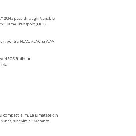
K/120Hz pass-through, Variable
ck Frame Transport (QFT).
uport pentru FLAC, ALAC, si WAV,
s HEOS Built-in
leta.
u compact, slim. La jumatate din
l sunet, sinonim cu Marantz.