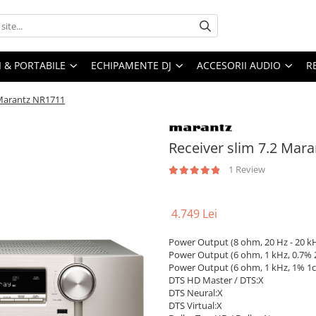
I & PORTABILE
ECHIPAMENTE DJ
ACCESORII AUDIO
R
 Marantz NR1711
Receiver slim 7.2 Mar
1 Review
4.749 Lei
Power Output (8 ohm, 20 Hz - 20 kH
Power Output (6 ohm, 1 kHz, 0.7% 2
Power Output (6 ohm, 1 kHz, 1% 1c
DTS HD Master / DTS:X
DTS Neural:X
DTS Virtual:X