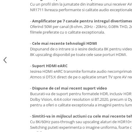
Cu un profil slim la jumatate din inaltimea unui receiver A
NR1711 livreaza performante si calitate audio exceptionale
-
Amplificator pe 7 canale pentru intregul divertisme
Oferind 50W per canal (8-ohm, 20Hz - 20kHz, 0.08% THD, 2c
filmele preferate cu o calitate exceptionala.
-
Cele mai recente tehnologii HDMI
Dispunand de o intrare si o iesire dedicata 8K pentru video 
8K upscaling disponibil pe toate cele sase porturi HDMI.
-
Suport HDMI eARC
Iesirea HDMI eARC transmite formate audio necomprimate
Atmos si DTS:X direct de pe o aplicatie smart TV spre AV re
-
Dispune de cel mai recent suport video
Bucurati-va de suport pentru formatele HDR, inclusiv HDR
Dolby Vision, 4:4:4 color resolution si BT.2020, precum si
pentru a oferi o calitate exceptionala a imaginii pentru lumi
-
Simtiti-va in mijlocul actiuni cu cele mai recente te
Cu 8K/60Hz pass-through sau upscaling alaturi de HDR10+
Switching puteti experimenta o imagine uniforma, foarte clar