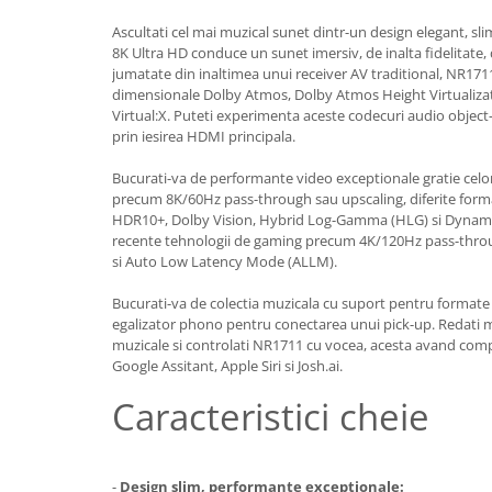
Ascultati cel mai muzical sunet dintr-un design elegant, sl
8K Ultra HD conduce un sunet imersiv, de inalta fidelitate,
jumatate din inaltimea unui receiver AV traditional, NR17
dimensionale Dolby Atmos, Dolby Atmos Height Virtualizat
Virtual:X. Puteti experimenta aceste codecuri audio object
prin iesirea HDMI principala.
Bucurati-va de performante video exceptionale gratie cel
precum 8K/60Hz pass-through sau upscaling, diferite form
HDR10+, Dolby Vision, Hybrid Log-Gamma (HLG) si Dynami
recente tehnologii de gaming precum 4K/120Hz pass-throu
si Auto Low Latency Mode (ALLM).
Bucurati-va de colectia muzicala cu suport pentru formate 
egalizator phono pentru conectarea unui pick-up. Redati muz
muzicale si controlati NR1711 cu vocea, acesta avand comp
Google Assitant, Apple Siri si Josh.ai.
Caracteristici cheie
-
Design slim, performante exceptionale: