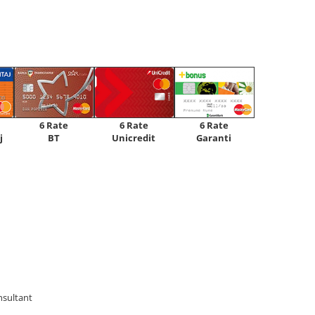
6 Rate
6 Rate
6 Rate
Unicredit
j
BT
Garanti
nsultant