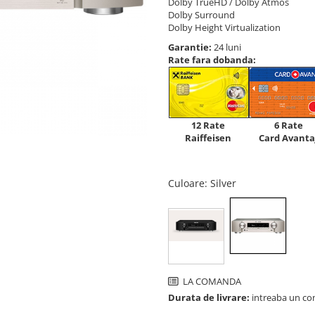
Dolby TrueHD / Dolby Atmos
Dolby Surround
Dolby Height Virtualization
Garantie:
24 luni
Rate fara dobanda:
12 Rate
6 Rate
Raiffeisen
Card Avanta
Culoare
: Silver
LA COMANDA
Durata de livrare:
intreaba un co