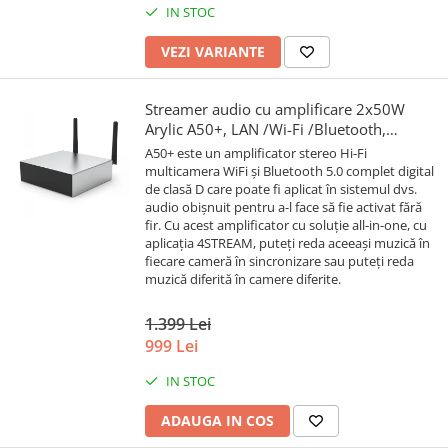
IN STOC
VEZI VARIANTE
Streamer audio cu amplificare 2x50W
Arylic A50+, LAN /Wi-Fi /Bluetooth,
24bit/192kHz, Multiroom
A50+ este un amplificator stereo Hi-Fi
multicamera WiFi și Bluetooth 5.0 complet digital
de clasă D care poate fi aplicat în sistemul dvs.
audio obișnuit pentru a-l face să fie activat fără
fir. Cu acest amplificator cu soluție all-in-one, cu
aplicația 4STREAM, puteți reda aceeași muzică în
fiecare cameră în sincronizare sau puteți reda
muzică diferită în camere diferite.
1.399 Lei
999 Lei
IN STOC
ADAUGA IN COS