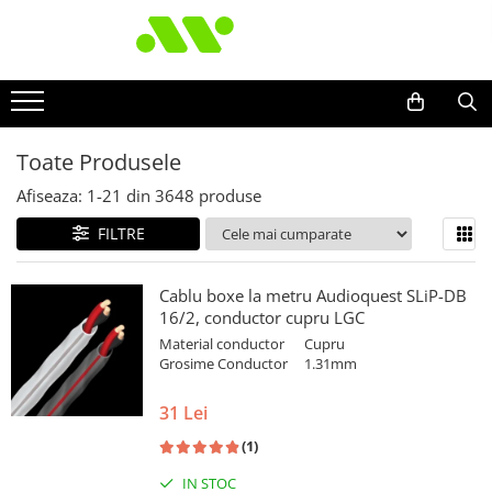
Toate Produsele
Afiseaza:
1-
21
din
3648
produse
FILTRE
Cablu boxe la metru Audioquest SLiP-DB
16/2, conductor cupru LGC
Material conductor
Cupru
Grosime Conductor
1.31mm
31 Lei
(1)
IN STOC