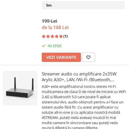
5m
199 Lei
de la 168 Lei
(1)
IN STOC
VEZI VARIANTE
Streamer audio cu amplificare 2x35W
Arylic A30+, LAN /Wi-Fi /Bluetooth,
24bit/192kHz, Multiroom
A30+ este amplificatorul nostru stereo Hi-Fi
multicamera de clasa D de nivel de intrare cu WiFi
2.4G și Bluetooth 5.0 care poate fi aplicat
sistemului dvs. audio obișnuit pentru a-l face un
sistem audio fără fir. Cu acest amplificator cu
soluție all-in-one și cu aplicația noastră mobilă
4STREAM, puteți reda aceeași muzică în mai
multe camere în sincronizare sau puteți reda
muzică diferită în camere diferite.