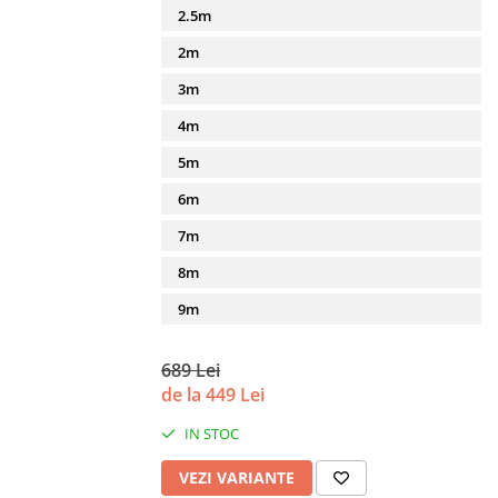
2.5m
2m
3m
4m
5m
6m
7m
8m
9m
689 Lei
de la 449 Lei
IN STOC
VEZI VARIANTE