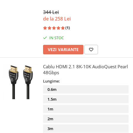
344 Lei
de la 258 Lei
(1)
IN STOC
VEZI VARIANTE
Cablu HDMI 2.1 8K-10K AudioQuest Pearl
48Gbps
Lungime:
0.6m
1.5m
1m
2m
3m