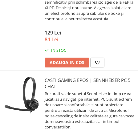
semnificativ prin schimbarea izolației de la FEP la
XLPE. De aici și noul nume. Alegerea izolației are
un efect profund asupra cablului de boxe și
contribuie la neutralitatea acestuia.
129 Lei
84 Lei
IN STOC
ADAUGA IN COS
CASTI GAMING EPOS | SENNHEISER PC 5
CHAT
Bucurati-va de sunetul Sennheiser in timp ce va
jucati sau navigati pe internet. PC 5 sunt extrem
de usoare si confortabile, si sunt proiectate
pentru a rezista utilizarii de zi cu zi. Microfonul
noise-canceling de inalta calitate asigura ca vocea
dumneavoastra este auzita clar in timpul
conversatiilor.