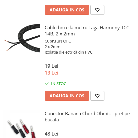
ADAUGA IN COS
Cablu boxe la metru Taga Harmony TCC-
14B, 2 x 2mm
Cupru 3N OFC
2 x 2mm
Izolația dielectrică din PVC
19 Lei
13 Lei
IN STOC
ADAUGA IN COS
Conector Banana Chord Ohmic - pret pe
bucata
48 Lei