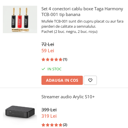
Set 4 conectori cablu boxe Taga Harmony
TCB-001 tip banana
Mufele TCB-001 sunt din cupru placat cu aur fara
pierderi de calitate a semnalului.
Pachet (2 buc. negru, 2 buc. roșu)
72 Lei
59 Lei
(1)
IN STOC
ADAUGA IN COS
Streamer audio Arylic S10+
399 Lei
319 Lei
(2)