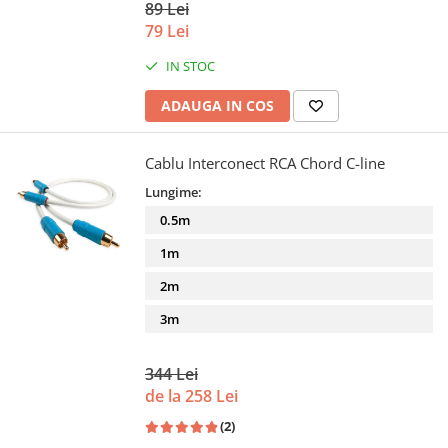
89 Lei
79 Lei
IN STOC
ADAUGA IN COS
Cablu Interconect RCA Chord C-line
Lungime:
0.5m
1m
2m
3m
344 Lei
de la 258 Lei
(2)