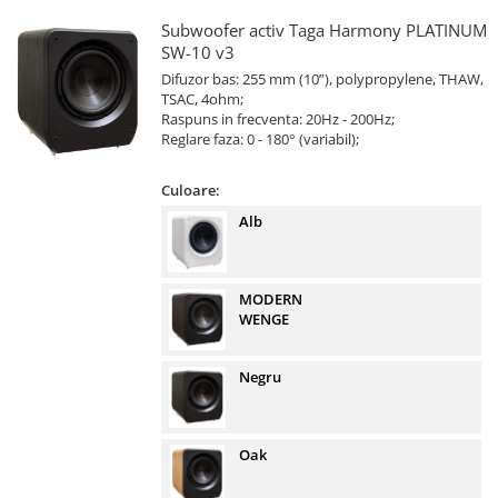
Subwoofer activ Taga Harmony PLATINUM
SW-10 v3
Difuzor bas: 255 mm (10”), polypropylene, THAW,
TSAC, 4ohm;
Raspuns in frecventa: 20Hz - 200Hz;
Reglare faza: 0 - 180° (variabil);
Culoare:
Alb
MODERN
WENGE
Negru
Oak