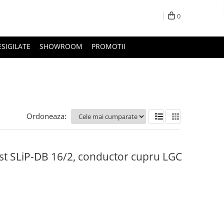
0
ESIGILATE
SHOWROOM
PROMOTII
Ordoneaza:
st SLiP-DB 16/2, conductor cupru LGC