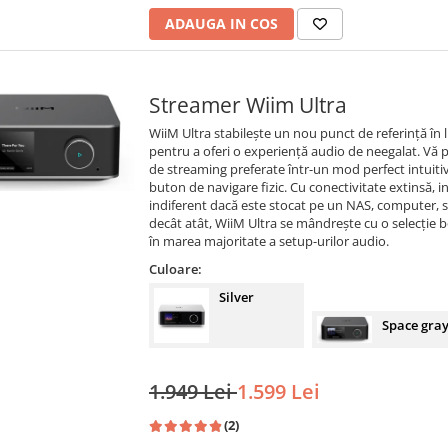
ADAUGA IN COS
Streamer Wiim Ultra
WiiM Ultra stabilește un nou punct de referință î
pentru a oferi o experiență audio de neegalat. Vă p
de streaming preferate într-un mod perfect intuitiv, 
buton de navigare fizic. Cu conectivitate extinsă, i
indiferent dacă este stocat pe un NAS, computer, 
decât atât, WiiM Ultra se mândrește cu o selecție bo
în marea majoritate a setup-urilor audio.
Culoare:
Silver
Space gra
1.949 Lei
1.599 Lei
(2)