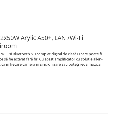
2x50W Arylic A50+, LAN /Wi-Fi
tiroom
WiFi și Bluetooth 5.0 complet digital de clasă D care poate fi
 să fie activat fără fir. Cu acest amplificator cu soluție all-in-
ică în fiecare cameră în sincronizare sau puteți reda muzică