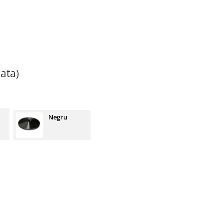
ata)
Negru