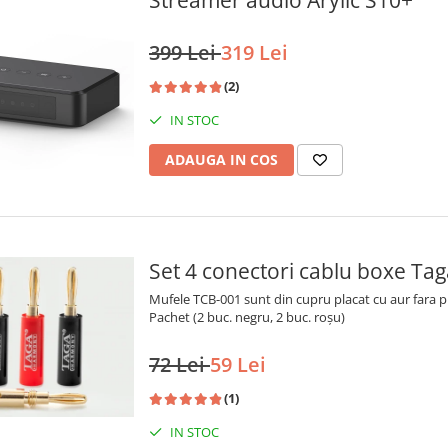
Streamer audio Arylic S10+
399 Lei
319 Lei
(2)
IN STOC
ADAUGA IN COS
Set 4 conectori cablu boxe T
Mufele TCB-001 sunt din cupru placat cu aur fara pi
Pachet (2 buc. negru, 2 buc. roșu)
72 Lei
59 Lei
(1)
IN STOC