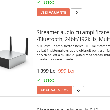
IN STOC
VEZI VARIANTE
Streamer audio cu amplificare 
/Bluetooth, 24bit/192kHz, Mul
A50+ este un amplificator stereo Hi-Fi multicamera 
aplicat în sistemul dvs. audio obișnuit pentru a-l face
one, cu aplicația 4STREAM, puteți reda aceeași muz
diferită în camere diferite.
1.399 Lei
999 Lei
IN STOC
ADAUGA IN COS