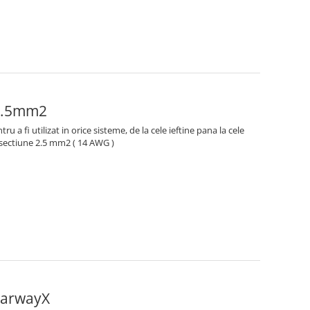
x2.5mm2
tru a fi utilizat in orice sisteme, de la cele ieftine pana la cele
 sectiune 2.5 mm2 ( 14 AWG )
earwayX