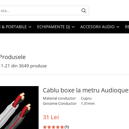
I & PORTABILE
ECHIPAMENTE DJ
ACCESORII AUDIO
R
Produsele
1-
21
din
3649
produse
Cablu boxe la metru Audioque
Material conductor
Cupru
Grosime Conductor
1.31mm
31 Lei
(1)