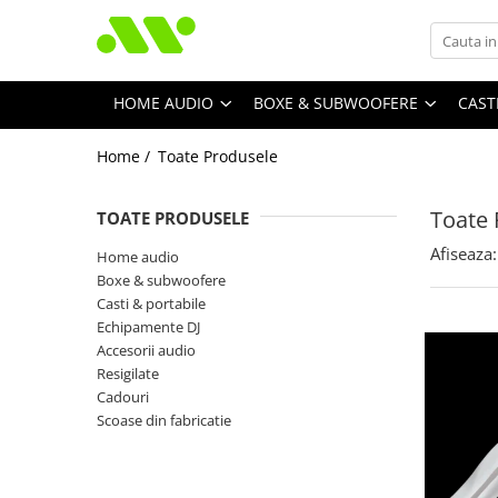
HOME AUDIO
BOXE & SUBWOOFERE
CAST
Home /
Toate Produsele
Toate 
TOATE PRODUSELE
Afiseaza:
Home audio
Boxe & subwoofere
Casti & portabile
Echipamente DJ
Accesorii audio
Resigilate
Cadouri
Scoase din fabricatie