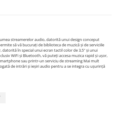
n lumea streamerelor audio, datorită unui design conceput
ermite să vă bucurați de biblioteca de muzică și de serviciile
datorită în special unui ecran tactil color de 3,5" și unui
nclusiv WiFi și Bluetooth, vă puteți accesa muzica rapid și ușor,
smartphone sau printr-un serviciu de streaming Mai mult
gată de intrări și ieșiri audio pentru a se integra cu ușurință
y