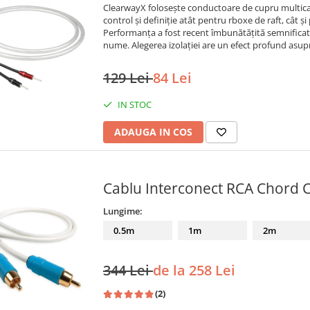
ClearwayX folosește conductoare de cupru multica
control și definiție atât pentru rboxe de raft, cât 
Performanța a fost recent îmbunătățită semnificativ 
nume. Alegerea izolației are un efect profund asupr
129 Lei
84 Lei
IN STOC
ADAUGA IN COS
Cablu Interconect RCA Chord C
Lungime:
0.5m
1m
2m
344 Lei
de la 258 Lei
(2)