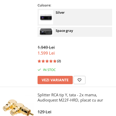
Culoare:
Silver
Space gray
1.949 Lei
1.599 Lei
(2)
IN STOC
VEZI VARIANTE
Splitter RCA tip Y, tata - 2x mama,
Audioquest M22F-HRD, placat cu aur
129 Lei