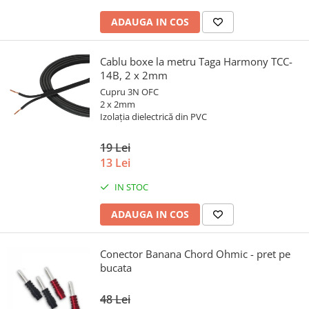
ADAUGA IN COS
Cablu boxe la metru Taga Harmony TCC-
14B, 2 x 2mm
Cupru 3N OFC
2 x 2mm
Izolația dielectrică din PVC
19 Lei
13 Lei
IN STOC
ADAUGA IN COS
Conector Banana Chord Ohmic - pret pe
bucata
48 Lei