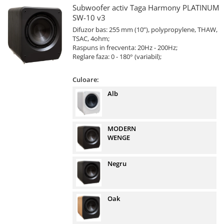
Subwoofer activ Taga Harmony PLATINUM
SW-10 v3
Difuzor bas: 255 mm (10”), polypropylene, THAW,
TSAC, 4ohm;
Raspuns in frecventa: 20Hz - 200Hz;
Reglare faza: 0 - 180° (variabil);
Culoare:
Alb
MODERN
WENGE
Negru
Oak