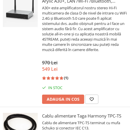
Arylic A30+, LAN /Wi-Fi /Bluetooth,
24bit/192kHz, Multiroom
A30+ este amplificatorul nostru stereo Hi-Fi
multicamera de clasa D de nivel de intrare cu WiFi
2.4G și Bluetooth 5.0 care poate fi aplicat
sistemului dvs. audio obișnuit pentru a-l face un
sistem audio fără fir. Cu acest amplificator cu
soluție all-in-one și cu aplicația noastră mobilă
4STREAM, puteți reda aceeași muzică în mai
multe camere în sincronizare sau puteți reda
muzică diferită în camere diferite.
970 Lei
549 Lei
(1)
IN STOC
ADAUGA IN COS
Cablu alimentare Taga Harmony TPC-TS
Cablu de alimentare TPC-TS terminat cu mufa
Schuko și conector IEC C13.