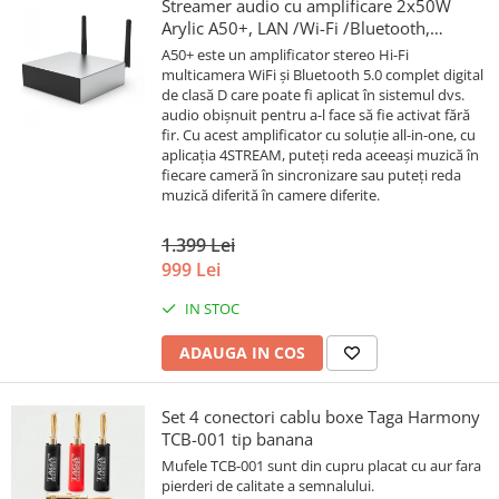
Streamer audio cu amplificare 2x50W
Arylic A50+, LAN /Wi-Fi /Bluetooth,
24bit/192kHz, Multiroom
A50+ este un amplificator stereo Hi-Fi
multicamera WiFi și Bluetooth 5.0 complet digital
de clasă D care poate fi aplicat în sistemul dvs.
audio obișnuit pentru a-l face să fie activat fără
fir. Cu acest amplificator cu soluție all-in-one, cu
aplicația 4STREAM, puteți reda aceeași muzică în
fiecare cameră în sincronizare sau puteți reda
muzică diferită în camere diferite.
1.399 Lei
999 Lei
IN STOC
ADAUGA IN COS
Set 4 conectori cablu boxe Taga Harmony
TCB-001 tip banana
Mufele TCB-001 sunt din cupru placat cu aur fara
pierderi de calitate a semnalului.