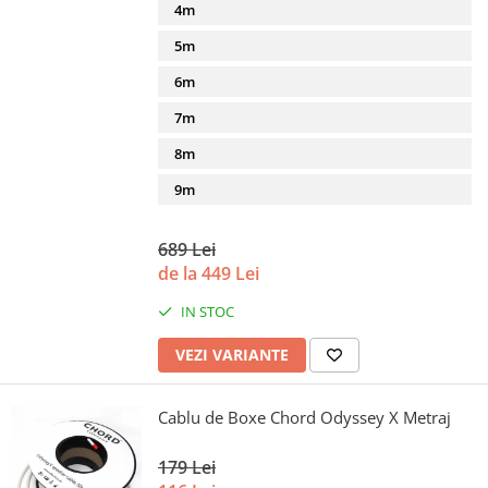
4m
5m
6m
7m
8m
9m
689 Lei
de la 449 Lei
IN STOC
VEZI VARIANTE
Cablu de Boxe Chord Odyssey X Metraj
179 Lei