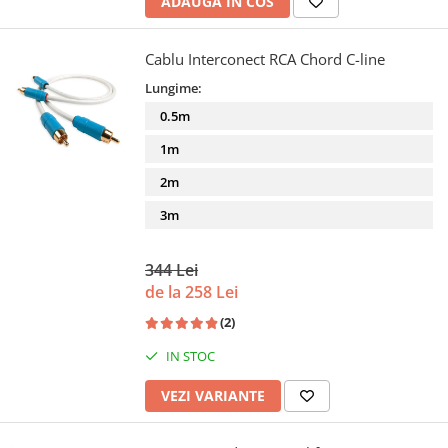
ADAUGA IN COS
Cablu Interconect RCA Chord C-line
Lungime:
0.5m
1m
2m
3m
344 Lei
de la 258 Lei
(2)
IN STOC
VEZI VARIANTE