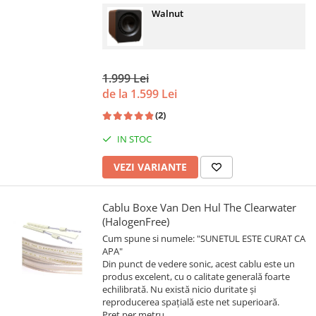
Walnut
1.999 Lei
de la 1.599 Lei
(2)
IN STOC
VEZI VARIANTE
Cablu Boxe Van Den Hul The Clearwater
(HalogenFree)
Cum spune si numele: "SUNETUL ESTE CURAT CA
APA"
Din punct de vedere sonic, acest cablu este un
produs excelent, cu o calitate generală foarte
echilibrată. Nu există nicio duritate și
reproducerea spațială este net superioară.
Pret per metru