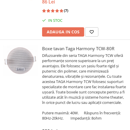
86 Lei
(7)
IN STOC
ADAUGA IN COS
Boxe tavan Taga Harmony TCW-80R
Difuzoarele din seria TAGA Harmony TCW oferă
performanțe sonore superioare la un preț
avantajos. Ele folosesc un şasiu foarte rigid şi
puternic din polimer, care minimizează
denaturarea, vibraţiile și rezonanţele. Cu toate
acestea TAGA Harmony TCW folosesc suporturi
specializate de montare care fac instalarea foarte
uşoară. Toate boxele sunt concepute pentru a fi
utilizate atât în muzică şi sisteme home theater,
în orice punct de lucru sau aplicaţii comerciale.
Putere maximă: 40W. Răspuns în frecvenţă:
80Hz-20kHz. Impedanţă: 8ohm