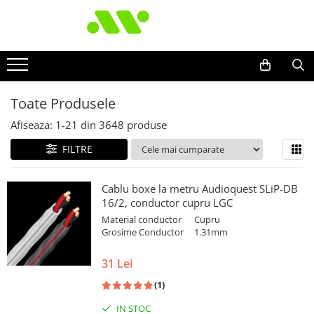
Toate Produsele
Afiseaza:
1-
21
din
3648
produse
FILTRE
Cablu boxe la metru Audioquest SLiP-DB
16/2, conductor cupru LGC
Material conductor
Cupru
Grosime Conductor
1.31mm
31 Lei
(1)
IN STOC