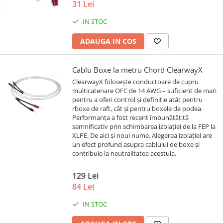
31 Lei
IN STOC
ADAUGA IN COS
Cablu Boxe la metru Chord ClearwayX
ClearwayX folosește conductoare de cupru
multicatenare OFC de 14 AWG – suficient de mari
pentru a oferi control și definiție atât pentru
rboxe de raft, cât și pentru boxele de podea.
Performanța a fost recent îmbunătățită
semnificativ prin schimbarea izolației de la FEP la
XLPE. De aici și noul nume. Alegerea izolației are
un efect profund asupra cablului de boxe și
contribuie la neutralitatea acestuia.
129 Lei
84 Lei
IN STOC