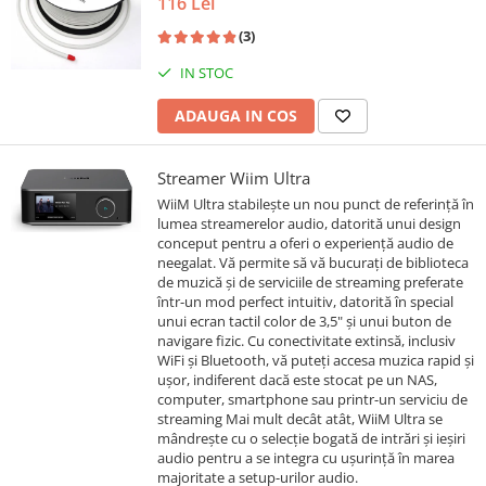
116 Lei
(3)
IN STOC
ADAUGA IN COS
Streamer Wiim Ultra
WiiM Ultra stabilește un nou punct de referință în
lumea streamerelor audio, datorită unui design
conceput pentru a oferi o experiență audio de
neegalat. Vă permite să vă bucurați de biblioteca
de muzică și de serviciile de streaming preferate
într-un mod perfect intuitiv, datorită în special
unui ecran tactil color de 3,5" și unui buton de
navigare fizic. Cu conectivitate extinsă, inclusiv
WiFi și Bluetooth, vă puteți accesa muzica rapid și
ușor, indiferent dacă este stocat pe un NAS,
computer, smartphone sau printr-un serviciu de
streaming Mai mult decât atât, WiiM Ultra se
mândrește cu o selecție bogată de intrări și ieșiri
audio pentru a se integra cu ușurință în marea
majoritate a setup-urilor audio.