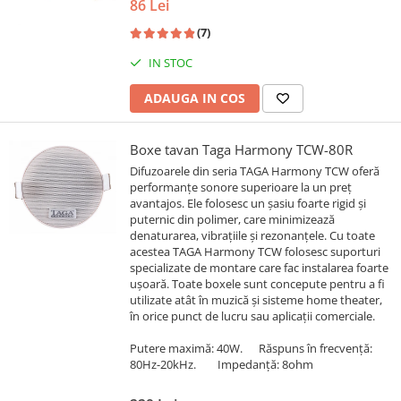
86 Lei
(7)
IN STOC
ADAUGA IN COS
Boxe tavan Taga Harmony TCW-80R
Difuzoarele din seria TAGA Harmony TCW oferă
performanțe sonore superioare la un preț
avantajos. Ele folosesc un şasiu foarte rigid şi
puternic din polimer, care minimizează
denaturarea, vibraţiile și rezonanţele. Cu toate
acestea TAGA Harmony TCW folosesc suporturi
specializate de montare care fac instalarea foarte
uşoară. Toate boxele sunt concepute pentru a fi
utilizate atât în muzică şi sisteme home theater,
în orice punct de lucru sau aplicaţii comerciale.
Putere maximă: 40W. Răspuns în frecvenţă:
80Hz-20kHz. Impedanţă: 8ohm