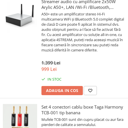
Streamer audio cu amplificare 2x50W
Arylic A50+, LAN /Wi-Fi /Bluetooth,
24bit/192kHz, Multiroom
A50+ este un amplificator stereo Hi-Fi
multicamera WiFi și Bluetooth 5.0 complet digital
de clasă D care poate fi aplicat în sistemul dvs.
audio obișnuit pentru a-l face să fie activat fără
fir. Cu acest amplificator cu soluție all-in-one, cu
aplicația 4STREAM, puteți reda aceeași muzică în
fiecare cameră în sincronizare sau puteți reda
muzică diferită în camere diferite.
1.399 Lei
999 Lei
IN STOC
ADAUGA IN COS
Set 4 conectori cablu boxe Taga Harmony
TCB-001 tip banana
Mufele TCB-001 sunt din cupru placat cu aur fara
pierderi de calitate a semnalului.