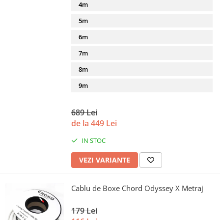
4m
5m
6m
7m
8m
9m
689 Lei
de la 449 Lei
IN STOC
VEZI VARIANTE
Cablu de Boxe Chord Odyssey X Metraj
179 Lei