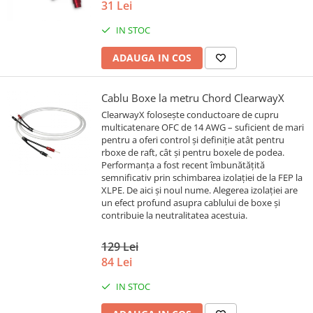
31 Lei
IN STOC
ADAUGA IN COS
Cablu Boxe la metru Chord ClearwayX
ClearwayX folosește conductoare de cupru
multicatenare OFC de 14 AWG – suficient de mari
pentru a oferi control și definiție atât pentru
rboxe de raft, cât și pentru boxele de podea.
Performanța a fost recent îmbunătățită
semnificativ prin schimbarea izolației de la FEP la
XLPE. De aici și noul nume. Alegerea izolației are
un efect profund asupra cablului de boxe și
contribuie la neutralitatea acestuia.
129 Lei
84 Lei
IN STOC