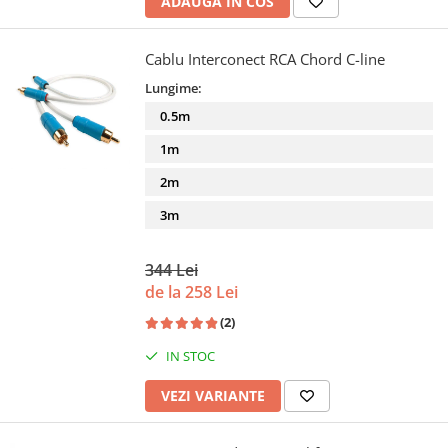
ADAUGA IN COS
Cablu Interconect RCA Chord C-line
Lungime:
0.5m
1m
2m
3m
344 Lei
de la 258 Lei
(2)
IN STOC
VEZI VARIANTE