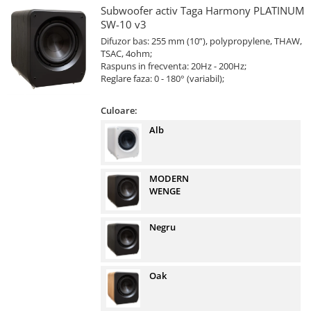
Subwoofer activ Taga Harmony PLATINUM
SW-10 v3
Difuzor bas: 255 mm (10”), polypropylene, THAW,
TSAC, 4ohm;
Raspuns in frecventa: 20Hz - 200Hz;
Reglare faza: 0 - 180° (variabil);
Culoare:
Alb
MODERN
WENGE
Negru
Oak