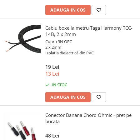
ADAUGA IN COS
Cablu boxe la metru Taga Harmony TCC-
14B, 2 x 2mm
Cupru 3N OFC
2 x 2mm
Izolația dielectrică din PVC
19 Lei
13 Lei
IN STOC
ADAUGA IN COS
Conector Banana Chord Ohmic - pret pe
bucata
48 Lei