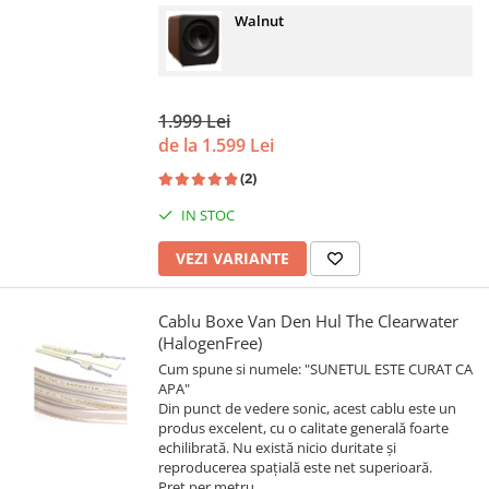
Walnut
1.999 Lei
de la 1.599 Lei
(2)
IN STOC
VEZI VARIANTE
Cablu Boxe Van Den Hul The Clearwater
(HalogenFree)
Cum spune si numele: "SUNETUL ESTE CURAT CA
APA"
Din punct de vedere sonic, acest cablu este un
produs excelent, cu o calitate generală foarte
echilibrată. Nu există nicio duritate și
reproducerea spațială este net superioară.
Pret per metru