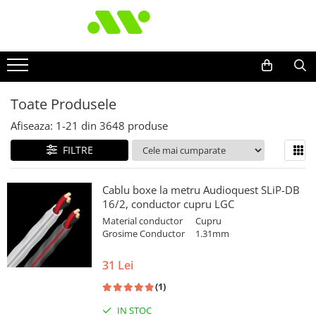
Toate Produsele
Afiseaza:
1-
21
din
3648
produse
FILTRE
Cablu boxe la metru Audioquest SLiP-DB
16/2, conductor cupru LGC
Material conductor
Cupru
Grosime Conductor
1.31mm
31 Lei
(1)
IN STOC