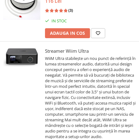
116 Lei
(3)
IN STOC
ADAUGA IN COS
Streamer Wiim Ultra
WiiM Ultra stabilește un nou punct de referință în
lumea streamerelor audio, datorită unui design
conceput pentru a oferi o experiență audio de
neegalat. Vă permite să vă bucurați de biblioteca
de muzică și de serviciile de streaming preferate
într-un mod perfect intuitiv, datorită în special
unui ecran tactil color de 3,5" și unui buton de
navigare fizic. Cu conectivitate extinsă, inclusiv
WiFi și Bluetooth, vă puteți accesa muzica rapid și
ușor, indiferent dacă este stocat pe un NAS,
computer, smartphone sau printr-un serviciu de
streaming Mai mult decât atât, WiiM Ultra se
mândrește cu o selecție bogată de intrări și ieșiri
audio pentru a se integra cu ușurință în marea
majoritate a setup-urilor audio.