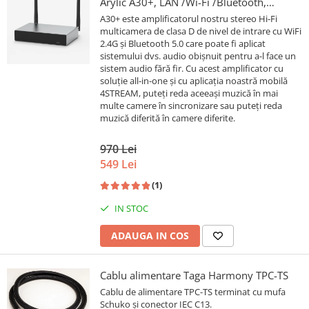
Arylic A30+, LAN /Wi-Fi /Bluetooth,
24bit/192kHz, Multiroom
A30+ este amplificatorul nostru stereo Hi-Fi
multicamera de clasa D de nivel de intrare cu WiFi
2.4G și Bluetooth 5.0 care poate fi aplicat
sistemului dvs. audio obișnuit pentru a-l face un
sistem audio fără fir. Cu acest amplificator cu
soluție all-in-one și cu aplicația noastră mobilă
4STREAM, puteți reda aceeași muzică în mai
multe camere în sincronizare sau puteți reda
muzică diferită în camere diferite.
970 Lei
549 Lei
(1)
IN STOC
ADAUGA IN COS
Cablu alimentare Taga Harmony TPC-TS
Cablu de alimentare TPC-TS terminat cu mufa
Schuko și conector IEC C13.