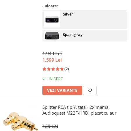
Culoare:
Silver
Space gray
1.949 Lei
1.599 Lei
(2)
IN STOC
VEZI VARIANTE
Splitter RCA tip Y, tata - 2x mama,
Audioquest M22F-HRD, placat cu aur
129 Lei