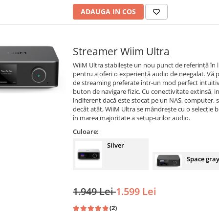
ADAUGA IN COS
Streamer Wiim Ultra
WiiM Ultra stabilește un nou punct de referință î
pentru a oferi o experiență audio de neegalat. Vă p
de streaming preferate într-un mod perfect intuitiv, 
buton de navigare fizic. Cu conectivitate extinsă, i
indiferent dacă este stocat pe un NAS, computer, 
decât atât, WiiM Ultra se mândrește cu o selecție bo
în marea majoritate a setup-urilor audio.
Culoare:
Silver
Space gra
1.949 Lei
1.599 Lei
(2)