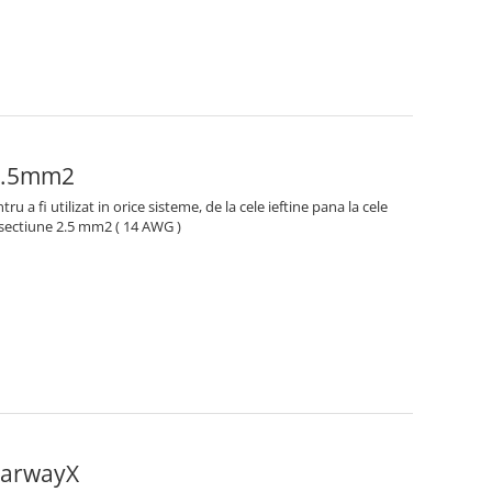
x2.5mm2
tru a fi utilizat in orice sisteme, de la cele ieftine pana la cele
 sectiune 2.5 mm2 ( 14 AWG )
earwayX