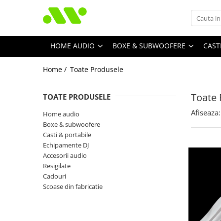
HOME AUDIO
BOXE & SUBWOOFERE
CAST
Home /
Toate Produsele
Toate 
TOATE PRODUSELE
Afiseaza:
Home audio
Boxe & subwoofere
Casti & portabile
Echipamente DJ
Accesorii audio
Resigilate
Cadouri
Scoase din fabricatie