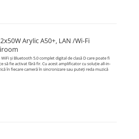
2x50W Arylic A50+, LAN /Wi-Fi
tiroom
WiFi și Bluetooth 5.0 complet digital de clasă D care poate fi
 să fie activat fără fir. Cu acest amplificator cu soluție all-in-
ică în fiecare cameră în sincronizare sau puteți reda muzică