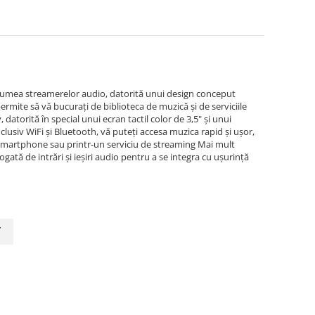
n lumea streamerelor audio, datorită unui design conceput
ermite să vă bucurați de biblioteca de muzică și de serviciile
datorită în special unui ecran tactil color de 3,5" și unui
nclusiv WiFi și Bluetooth, vă puteți accesa muzica rapid și ușor,
smartphone sau printr-un serviciu de streaming Mai mult
gată de intrări și ieșiri audio pentru a se integra cu ușurință
y