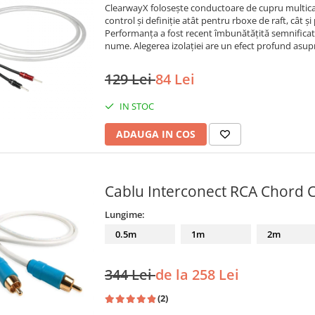
ClearwayX folosește conductoare de cupru multica
control și definiție atât pentru rboxe de raft, cât 
Performanța a fost recent îmbunătățită semnificativ 
nume. Alegerea izolației are un efect profund asupr
129 Lei
84 Lei
IN STOC
ADAUGA IN COS
Cablu Interconect RCA Chord C
Lungime:
0.5m
1m
2m
344 Lei
de la 258 Lei
(2)