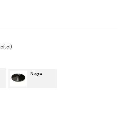
ata)
Negru