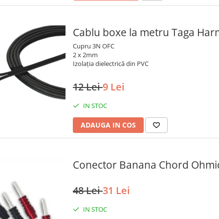
Cablu boxe la metru Taga Ha
Cupru 3N OFC
2 x 2mm
Izolația dielectrică din PVC
12 Lei
9 Lei
IN STOC
ADAUGA IN COS
Conector Banana Chord Ohmic 
48 Lei
31 Lei
IN STOC