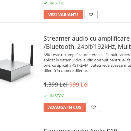
IN STOC
VEZI VARIANTE
Streamer audio cu amplificare 
/Bluetooth, 24bit/192kHz, Mul
A50+ este un amplificator stereo Hi-Fi multicamera 
aplicat în sistemul dvs. audio obișnuit pentru a-l face
one, cu aplicația 4STREAM, puteți reda aceeași muz
diferită în camere diferite.
1.399 Lei
999 Lei
IN STOC
ADAUGA IN COS