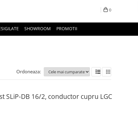
0
ESIGILATE
SHOWROOM
PROMOTII
Ordoneaza:
st SLiP-DB 16/2, conductor cupru LGC