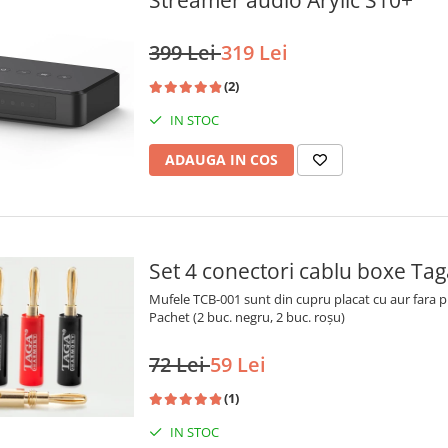
Streamer audio Arylic S10+
399 Lei
319 Lei
(2)
IN STOC
ADAUGA IN COS
Set 4 conectori cablu boxe T
Mufele TCB-001 sunt din cupru placat cu aur fara pi
Pachet (2 buc. negru, 2 buc. roșu)
72 Lei
59 Lei
(1)
IN STOC