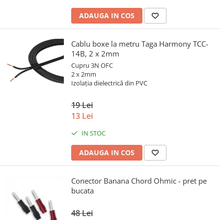
ADAUGA IN COS
Cablu boxe la metru Taga Harmony TCC-
14B, 2 x 2mm
Cupru 3N OFC
2 x 2mm
Izolația dielectrică din PVC
19 Lei
13 Lei
IN STOC
ADAUGA IN COS
Conector Banana Chord Ohmic - pret pe
bucata
48 Lei