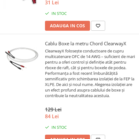
31 Lei
IN STOC
ADAUGA IN COS
Cablu Boxe la metru Chord ClearwayX
ClearwayX folosește conductoare de cupru
multicatenare OFC de 14 AWG – suficient de mari
pentru a oferi control și definiție atât pentru
rboxe de raft, cât și pentru boxele de podea.
Performanța a fost recent îmbunătățită
semnificativ prin schimbarea izolației de la FEP la
XLPE. De aici și noul nume. Alegerea izolației are
un efect profund asupra cablului de boxe și
contribuie la neutralitatea acestuia.
129 Lei
84 Lei
IN STOC