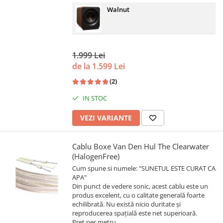
Walnut
1.999 Lei
de la 1.599 Lei
(2)
IN STOC
VEZI VARIANTE
Cablu Boxe Van Den Hul The Clearwater
(HalogenFree)
Cum spune si numele: "SUNETUL ESTE CURAT CA
APA"
Din punct de vedere sonic, acest cablu este un
produs excelent, cu o calitate generală foarte
echilibrată. Nu există nicio duritate și
reproducerea spațială este net superioară.
Pret per metru