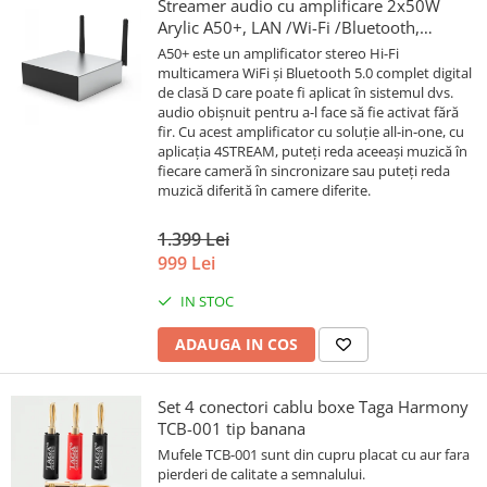
Streamer audio cu amplificare 2x50W
Arylic A50+, LAN /Wi-Fi /Bluetooth,
24bit/192kHz, Multiroom
A50+ este un amplificator stereo Hi-Fi
multicamera WiFi și Bluetooth 5.0 complet digital
de clasă D care poate fi aplicat în sistemul dvs.
audio obișnuit pentru a-l face să fie activat fără
fir. Cu acest amplificator cu soluție all-in-one, cu
aplicația 4STREAM, puteți reda aceeași muzică în
fiecare cameră în sincronizare sau puteți reda
muzică diferită în camere diferite.
1.399 Lei
999 Lei
IN STOC
ADAUGA IN COS
Set 4 conectori cablu boxe Taga Harmony
TCB-001 tip banana
Mufele TCB-001 sunt din cupru placat cu aur fara
pierderi de calitate a semnalului.