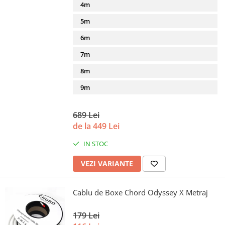
4m
5m
6m
7m
8m
9m
689 Lei
de la 449 Lei
IN STOC
VEZI VARIANTE
Cablu de Boxe Chord Odyssey X Metraj
179 Lei