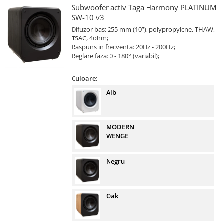
Subwoofer activ Taga Harmony PLATINUM
SW-10 v3
Difuzor bas: 255 mm (10”), polypropylene, THAW,
TSAC, 4ohm;
Raspuns in frecventa: 20Hz - 200Hz;
Reglare faza: 0 - 180° (variabil);
Culoare:
Alb
MODERN
WENGE
Negru
Oak