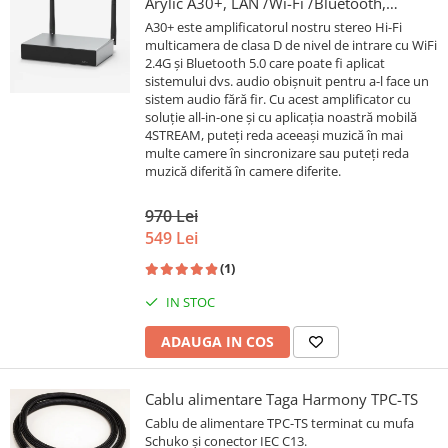
Arylic A30+, LAN /Wi-Fi /Bluetooth,
24bit/192kHz, Multiroom
A30+ este amplificatorul nostru stereo Hi-Fi
multicamera de clasa D de nivel de intrare cu WiFi
2.4G și Bluetooth 5.0 care poate fi aplicat
sistemului dvs. audio obișnuit pentru a-l face un
sistem audio fără fir. Cu acest amplificator cu
soluție all-in-one și cu aplicația noastră mobilă
4STREAM, puteți reda aceeași muzică în mai
multe camere în sincronizare sau puteți reda
muzică diferită în camere diferite.
970 Lei
549 Lei
(1)
IN STOC
ADAUGA IN COS
Cablu alimentare Taga Harmony TPC-TS
Cablu de alimentare TPC-TS terminat cu mufa
Schuko și conector IEC C13.