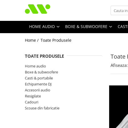
HOME AUDIO
BOXE & SUBWOOFERE
CAST
Home /
Toate Produsele
Toate 
TOATE PRODUSELE
Afiseaza:
Home audio
Boxe & subwoofere
Casti & portabile
Echipamente DJ
Accesorii audio
Resigilate
Cadouri
Scoase din fabricatie