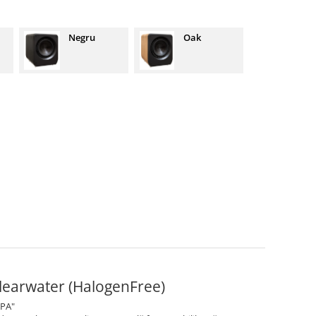
Negru
Oak
learwater (HalogenFree)
APA"