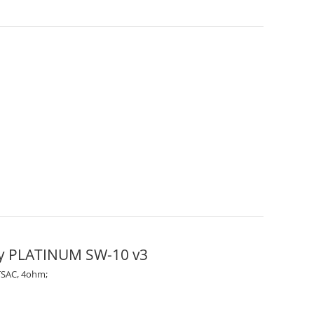
ny PLATINUM SW-10 v3
TSAC, 4ohm;