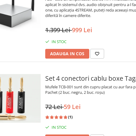
aplicat în sistemul dvs. audio obișnuit pentru a-l face
one, cu aplicația 4STREAM, puteți reda aceeași muz
diferită în camere diferite.
1.399 Lei
999 Lei
IN STOC
ADAUGA IN COS
Set 4 conectori cablu boxe T
Mufele TCB-001 sunt din cupru placat cu aur fara pi
Pachet (2 buc. negru, 2 buc. roșu)
72 Lei
59 Lei
(1)
IN STOC