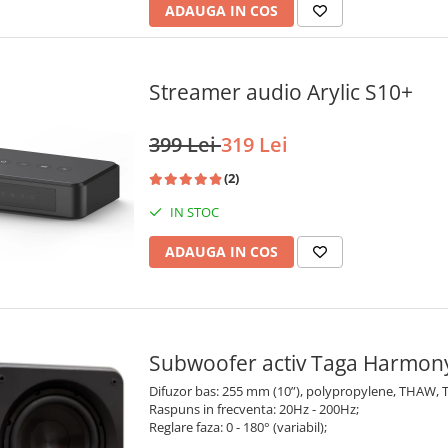
ADAUGA IN COS
Streamer audio Arylic S10+
399 Lei
319 Lei
(2)
IN STOC
ADAUGA IN COS
Subwoofer activ Taga Harmo
Difuzor bas: 255 mm (10”), polypropylene, THAW, 
Raspuns in frecventa: 20Hz - 200Hz;
Reglare faza: 0 - 180° (variabil);