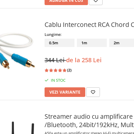
ADAUGA IN COS
Cablu Interconect RCA Chord C
Lungime:
0.5m
1m
2m
344 Lei
de la 258 Lei
(2)
IN STOC
VEZI VARIANTE
Streamer audio cu amplificare 
/Bluetooth, 24bit/192kHz, Mul
A50+ este un amplificator stereo Hi-Fi multicamera 