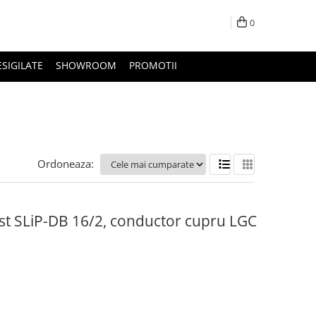
0
ESIGILATE
SHOWROOM
PROMOTII
Ordoneaza:
st SLiP-DB 16/2, conductor cupru LGC