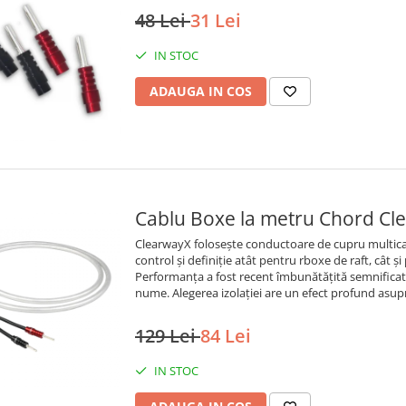
48 Lei
31 Lei
IN STOC
ADAUGA IN COS
Cablu Boxe la metru Chord Cl
ClearwayX folosește conductoare de cupru multica
control și definiție atât pentru rboxe de raft, cât 
Performanța a fost recent îmbunătățită semnificativ 
nume. Alegerea izolației are un efect profund asupr
129 Lei
84 Lei
IN STOC