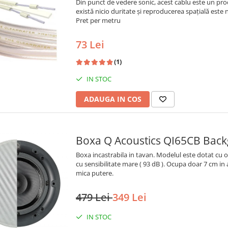
Din punct de vedere sonic, acest cablu este un prod
există nicio duritate și reproducerea spațială este 
Pret per metru
73 Lei
(1)
IN STOC
ADAUGA IN COS
Boxa Q Acoustics QI65CB Backg
Boxa incastrabila in tavan. Modelul este dotat cu o
cu sensibilitate mare ( 93 dB ). Ocupa doar 7 cm in
mica putere.
479 Lei
349 Lei
IN STOC