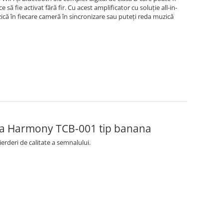
 să fie activat fără fir. Cu acest amplificator cu soluție all-in-
ică în fiecare cameră în sincronizare sau puteți reda muzică
aga Harmony TCB-001 tip banana
erderi de calitate a semnalului.