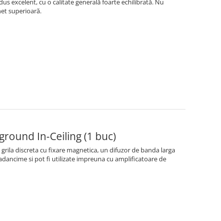
us excelent, cu o calitate generală foarte echilibrată. Nu
net superioară.
round In-Ceiling (1 buc)
 grila discreta cu fixare magnetica, un difuzor de banda larga
 adancime si pot fi utilizate impreuna cu amplificatoare de