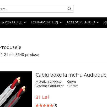
I & PORTABILE
ECHIPAMENTE DJ
ACCESORII AUDIO
R
Produsele
1-
21
din
3648
produse
Cablu boxe la metru Audioque
Material conductor
Cupru
Grosime Conductor
1.31mm
31 Lei
(1)