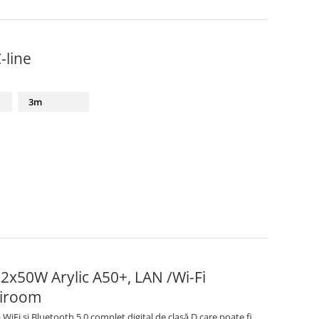
-line
3m
2x50W Arylic A50+, LAN /Wi-Fi
tiroom
WiFi și Bluetooth 5.0 complet digital de clasă D care poate fi