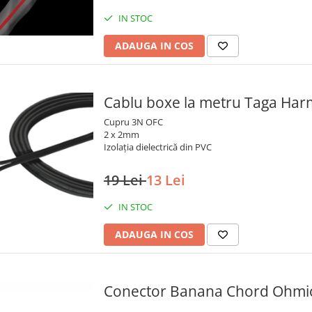
IN STOC
ADAUGA IN COS
Cablu boxe la metru Taga Ha
Cupru 3N OFC
2 x 2mm
Izolația dielectrică din PVC
19 Lei
13 Lei
IN STOC
ADAUGA IN COS
Conector Banana Chord Ohmic 