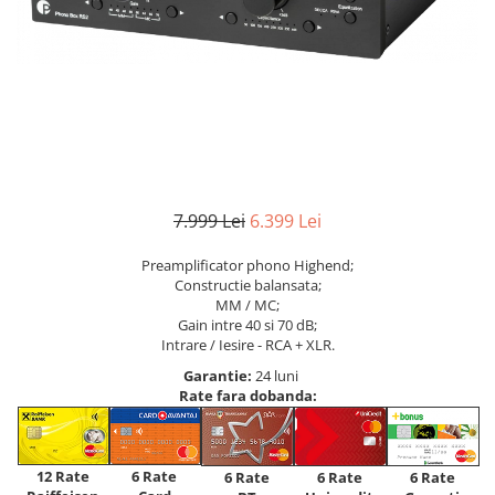
7.999 Lei
6.399 Lei
Preamplificator phono Highend;
Constructie balansata;
MM / MC;
Gain intre 40 si 70 dB;
Intrare / Iesire - RCA + XLR.
Garantie:
24 luni
Rate fara dobanda:
12 Rate
6 Rate
6 Rate
6 Rate
6 Rate