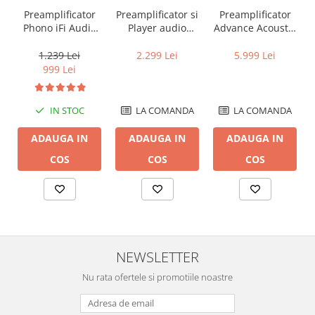
Preamplificator
Preamplificator si
Preamplificator
Phono iFi Audio
Player audio
Advance Acoustic
ZEN Phono 3
wireless Denon
X-P500
HEOS Link HS2
1.239 Lei
2.299 Lei
5.999 Lei
999 Lei
IN STOC
LA COMANDA
LA COMANDA
ADAUGA IN
ADAUGA IN
ADAUGA IN
COS
COS
COS
NEWSLETTER
Nu rata ofertele si promotiile noastre