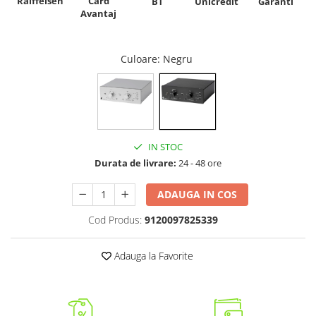
Raiffeisen
Card
Unicredit
BT
Garanti
Avantaj
Culoare
: Negru
IN STOC
Durata de livrare:
24 - 48 ore
ADAUGA IN COS
Cod Produs:
9120097825339
Adauga la Favorite