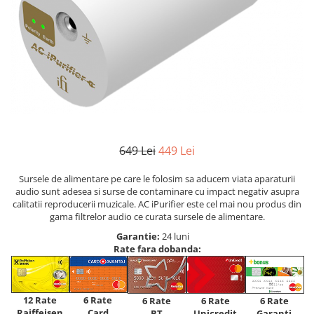
649 Lei
449 Lei
Sursele de alimentare pe care le folosim sa aducem viata aparaturii
audio sunt adesea si surse de contaminare cu impact negativ asupra
calitatii reproducerii muzicale. AC iPurifier este cel mai nou produs din
gama filtrelor audio ce curata sursele de alimentare.
Garantie:
24 luni
Rate fara dobanda:
12 Rate
6 Rate
6 Rate
6 Rate
6 Rate
Raiffeisen
Card
Unicredit
BT
Garanti