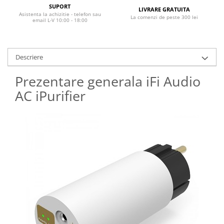
SUPORT
LIVRARE GRATUITA
Asistenta la achizitie - telefon sau
La comenzi de peste 300 lei
email L-V 10:00 - 18:00
Descriere
Prezentare generala iFi Audio
AC iPurifier