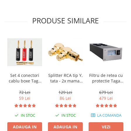
PRODUSE SIMILARE
Filtru de retea cu
Set 4 conectori
Splitter RCA tip Y,
protectie Taga
cablu boxe Taga
tata - 2x mama,
Harmony PF-600
Harmony TCB-
Audioquest
001 tip banana
M22F-HRD, placat
679 Lei
72 Lei
129 Lei
cu aur
479 Lei
59 Lei
86 Lei
LA COMANDA
IN STOC
IN STOC
VEZI
ADAUGA IN
ADAUGA IN