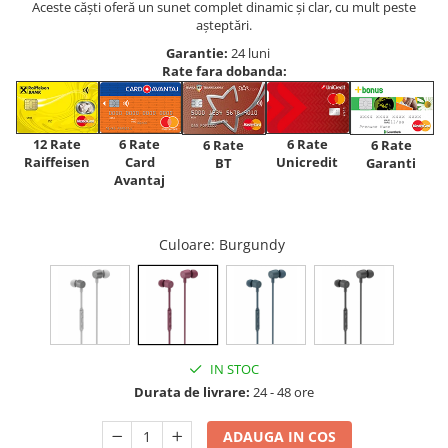
Aceste căști oferă un sunet complet dinamic și clar, cu mult peste
așteptări.
Garantie:
24 luni
Rate fara dobanda:
12 Rate
6 Rate
6 Rate
6 Rate
6 Rate
Raiffeisen
Card
Unicredit
BT
Garanti
Avantaj
Culoare
: Burgundy
IN STOC
Durata de livrare:
24 - 48 ore
ADAUGA IN COS