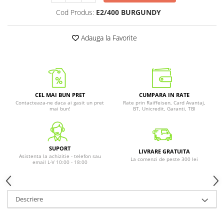
Cod Produs:
E2/400 BURGUNDY
Adauga la Favorite
CEL MAI BUN PRET
CUMPARA IN RATE
Contacteaza-ne daca ai gasit un pret
Rate prin Raiffeisen, Card Avantaj,
mai bun!
BT, Unicredit, Garanti, TBI
SUPORT
LIVRARE GRATUITA
Asistenta la achizitie - telefon sau
La comenzi de peste 300 lei
email L-V 10:00 - 18:00
Descriere