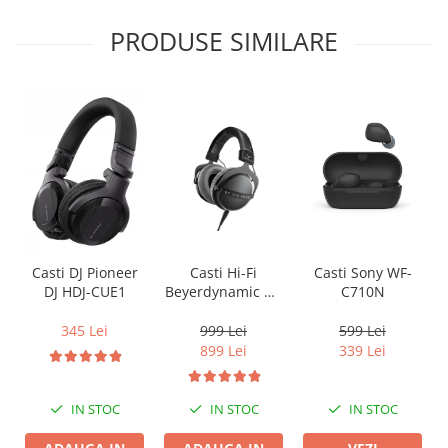
PRODUSE SIMILARE
Casti Hi-Fi
Casti Sony WF-
Casti DJ Pioneer
Beyerdynamic DT
C710N
DJ HDJ-CUE1
770 PRO X
999 Lei
599 Lei
345 Lei
899 Lei
339 Lei
IN STOC
IN STOC
IN STOC