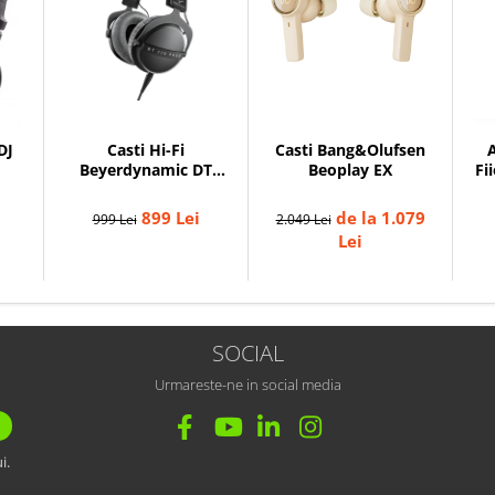
Casti Hi-Fi
A
DJ
Casti Bang&Olufsen
Beyerdynamic DT
Fi
Beoplay EX
770 PRO X
899 Lei
de la 1.079
999 Lei
2.049 Lei
Lei
SOCIAL
Urmareste-ne in social media
i.