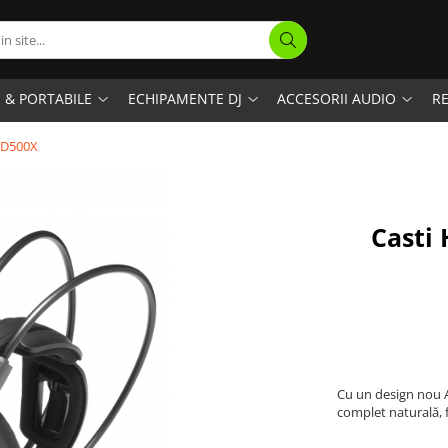
I & PORTABILE
ECHIPAMENTE DJ
ACCESORII AUDIO
RE
-AD500X
Casti 
Cu un design nou A
complet naturală, f