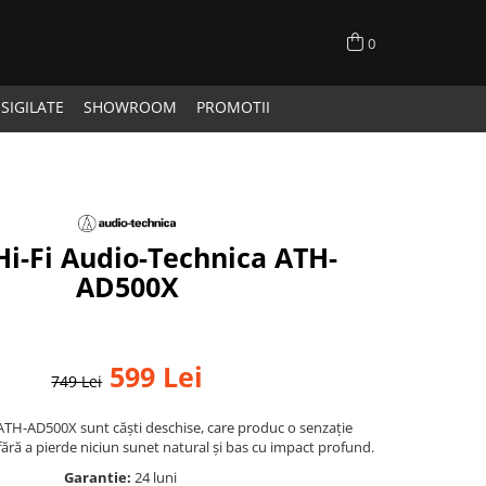
0
SIGILATE
SHOWROOM
PROMOTII
Hi-Fi Audio-Technica ATH-
AD500X
599 Lei
749 Lei
TH-AD500X sunt căști deschise, care produc o senzație
ără a pierde niciun sunet natural și bas cu impact profund.
Garantie:
24 luni