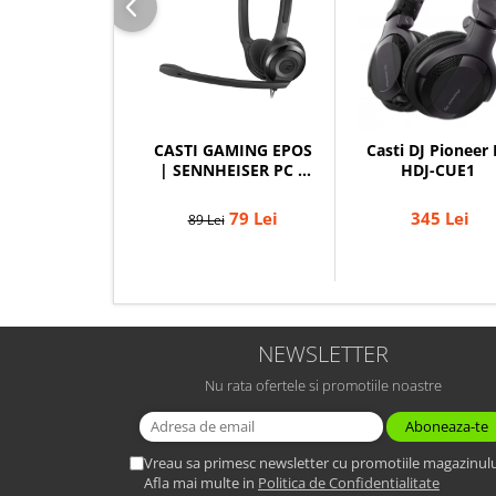
CASTI GAMING EPOS
Casti DJ Pioneer 
| SENNHEISER PC 5
HDJ-CUE1
CHAT
79 Lei
345 Lei
89 Lei
NEWSLETTER
Nu rata ofertele si promotiile noastre
Vreau sa primesc newsletter cu promotiile magazinulu
Afla mai multe in
Politica de Confidentialitate