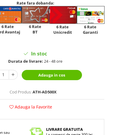
Rate fara dobanda:
6 Rate
6 Rate
6 Rate
6 Rate
rd Avantaj
BT
Unicredit
Garanti
In stoc
Durata de livrare:
24 - 48 ore
Adauga in cos
Cod Produs:
ATH-AD500X
Adauga la Favorite
LIVRARE GRATUITA
fon sau
La comenzi de peste 300 lei