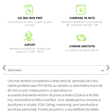
CEL MAI BUN PRET
CUMPARA IN RATE
Contacteaza-ne daca ai gasit un pret
Rate prin Raiffeisen, Card Avantaj,
mai bun!
BT, Unicredit, Garanti, TBI
SUPORT
LIVRARE GRATUITA
Asistenta la achizitie - telefon sau
La comenzi de peste 300 lei
email L-V 10:00 - 18:00
Descriere
Cea mai recentă completare a liniei seria M, apreciată de critic,
căștile profesionale ATH-M70x au drivere cu deschidere mare de
45 mm și sunt create pentru a reproduce cu
acuratete frecvențe extrem de joase și înalte (5 până la 40.000
Hz), menținând echilibrul perfect. Sunt ideale pentru mixarea și
ascultarea in studio, FOH, DJ-ing, mastering, post-producție și
ascultare personală. Proiectate pentru o durabilitate durabilă,