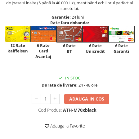
de joase și înalte (5 până la 40.000 Hz), menținând echilibrul perfect al
sunetului.
Garantie:
24 luni
Rate fara dobanda:
12 Rate
6 Rate
6 Rate
6 Rate
6 Rate
Raiffeisen
Card
Unicredit
BT
Garanti
Avantaj
IN STOC
Durata de livrare:
24 - 48 ore
ADAUGA IN COS
Cod Produs:
ATH-M70xblack
Adauga la Favorite