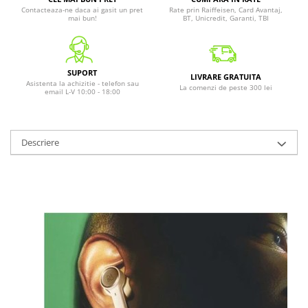
Contacteaza-ne daca ai gasit un pret
Rate prin Raiffeisen, Card Avantaj,
mai bun!
BT, Unicredit, Garanti, TBI
SUPORT
LIVRARE GRATUITA
Asistenta la achizitie - telefon sau
La comenzi de peste 300 lei
email L-V 10:00 - 18:00
Descriere