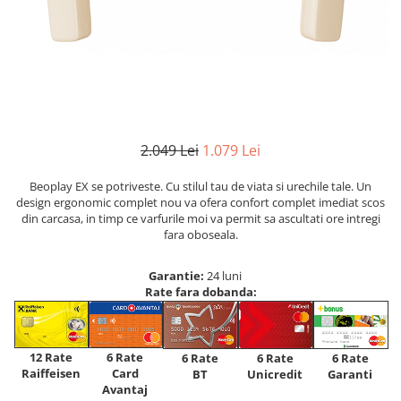
2.049 Lei
1.079 Lei
Beoplay EX se potriveste. Cu stilul tau de viata si urechile tale. Un
design ergonomic complet nou va ofera confort complet imediat scos
din carcasa, in timp ce varfurile moi va permit sa ascultati ore intregi
fara oboseala.
Garantie:
24 luni
Rate fara dobanda:
12 Rate
6 Rate
6 Rate
6 Rate
6 Rate
Raiffeisen
Card
Unicredit
BT
Garanti
Avantaj