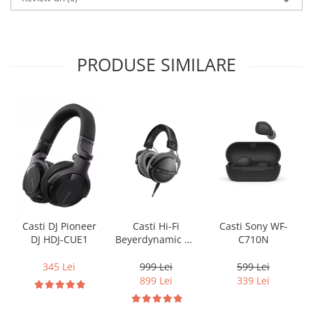
PRODUSE SIMILARE
Casti Hi-Fi
Casti Sony WF-
Casti DJ Pioneer
Beyerdynamic DT
C710N
DJ HDJ-CUE1
770 PRO X
999 Lei
599 Lei
345 Lei
899 Lei
339 Lei