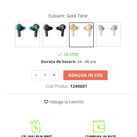
Culoare
: Gold Tone
IN STOC
Durata de livrare:
24 - 48 ore
ADAUGA IN COS
Cod Produs:
1240601
Adauga la Favorite
CEL MAI BUN PRET
CUMPARA IN RATE