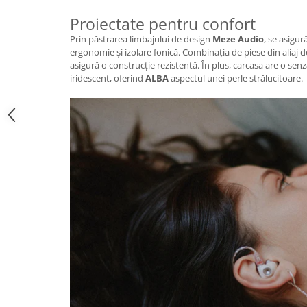
Proiectate pentru confort
Prin păstrarea limbajului de design
Meze Audio
, se asigur
ergonomie și izolare fonică. Combinația de piese din aliaj d
asigură o construcție rezistentă. În plus, carcasa are o senz
iridescent, oferind
ALBA
aspectul unei perle strălucitoare.