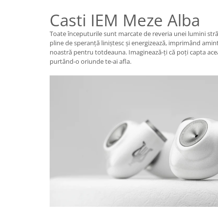
Casti IEM Meze Alba
Toate începuturile sunt marcate de reveria unei lumini străl
pline de speranță liniștesc și energizează, imprimând aminti
noastră pentru totdeauna. Imaginează-ți că poți capta acea
purtând-o oriunde te-ai afla.