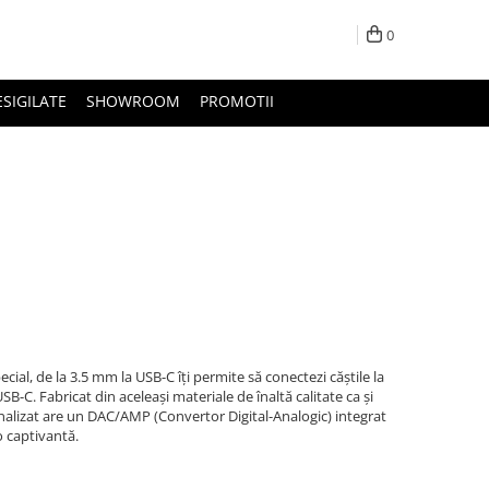
0
ESIGILATE
SHOWROOM
PROMOTII
ial, de la 3.5 mm la USB-C îți permite să conectezi căștile la
B-C. Fabricat din aceleași materiale de înaltă calitate ca și
onalizat are un DAC/AMP (Convertor Digital-Analogic) integrat
o captivantă.