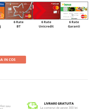
6 Rate
6 Rate
6 Rate
Unicredit
j
BT
Garanti
A IN COS
LIVRARE GRATUITA
lefon sau
La comenzi de peste 300 lei