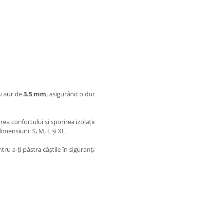
u aur de
3.5 mm
, asigurând o durabilitate ridicată, fără a
rea confortului și sporirea izolației fonice pentru a permite muzicii
imensiuni: S, M, L și XL.
tru a-ți păstra căștile în siguranță și pentru a le transporta ușor.