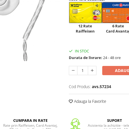
12 Rate
6 Rate
Raiffeisen
Card Avanta
IN STOC
Durata de livrare:
24 - 48 ore
ADAUG
Cod Produs:
avs.57234
Adauga la Favorite
CUMPARA IN RATE
SUPORT
Rate prin Raiffeisen, Card Avantaj,
Asistenta la achizitie - te