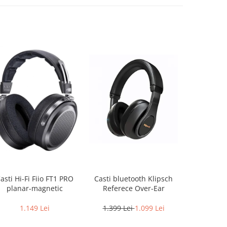
asti Hi-Fi Fiio FT1 PRO
Casti bluetooth Klipsch
Casti Au
planar-magnetic
Referece Over-Ear
ATH
1.149 Lei
1.399 Lei
1.099 Lei
489 L