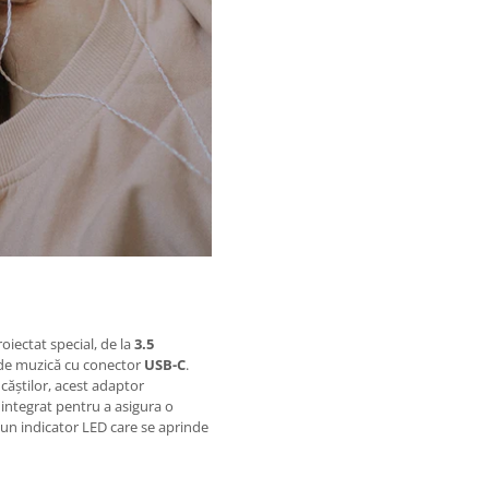
roiectat special, de la
3.5
ă de muzică cu conector
USB-C
.
l căștilor, acest adaptor
 integrat pentru a asigura o
un indicator LED care se aprinde