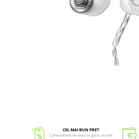
CEL MAI BUN PRET
Contacteaza-ne daca ai gasit un pret