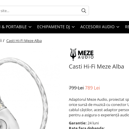
I & PORTABILE
ECHIPAMENTE DJ
ACCESORII AUDIO
R
li /
Casti Hi-Fi Meze Alba
Casti Hi-Fi Meze Alba
799 Lei
789 Lei
Adaptorul Meze Audio, proiectat spec
orice sursă de muzică cu conector US
cablul căștilor, acest adaptor pers
pentru a asigura o experiență audi
Garantie:
24 luni
Rate fara dobanda: