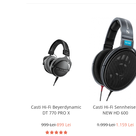
Casti Hi-Fi Beyerdynamic
Casti Hi-Fi Sennheise
DT 770 PRO X
NEW HD 600
999 Lei
899 Lei
1.999 Lei
1.159 Lei