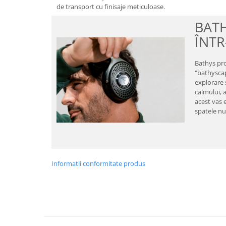
de transport cu finisaje meticuloase.
BATH
ÎNT
Bathys pro
"bathyscap
explorare
calmului, a
acest vas 
spatele nu
Informatii conformitate produs