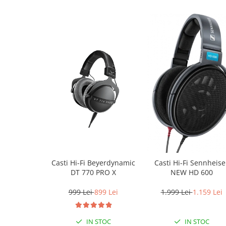
Casti Hi-Fi Beyerdynamic
Casti Hi-Fi Sennheise
DT 770 PRO X
NEW HD 600
999 Lei
899 Lei
1.999 Lei
1.159 Lei
IN STOC
IN STOC