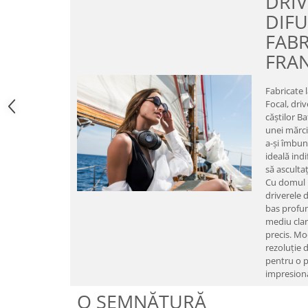
DRIV
DIF
FABR
FRA
Fabricate l
Focal, driv
căștilor B
unei mărci
a-și îmbun
ideală ind
să ascultaț
Cu domul 
driverele 
bas profun
mediu clar
precis. Mo
rezoluție 
pentru o 
impresion
O SEMNĂTURĂ