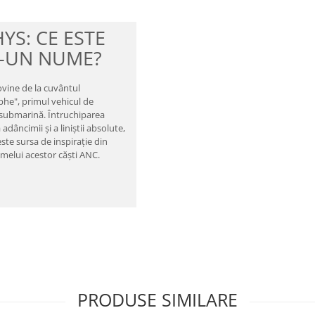
YS: CE ESTE
R-UN NUME?
vine de la cuvântul
he", primul vehicul de
 submarină. Întruchiparea
 adâncimii și a liniștii absolute,
este sursa de inspirație din
melui acestor căști ANC.
PRODUSE SIMILARE