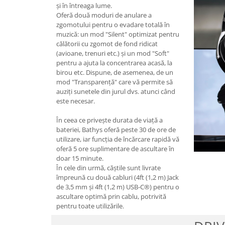
și în întreaga lume.
Oferă două moduri de anulare a
zgomotului pentru o evadare totală în
muzică: un mod "Silent" optimizat pentru
călătorii cu zgomot de fond ridicat
(avioane, trenuri etc.) și un mod "Soft"
pentru a ajuta la concentrarea acasă, la
birou etc. Dispune, de asemenea, de un
mod "Transparență" care vă permite să
auziți sunetele din jurul dvs. atunci când
este necesar.
În ceea ce privește durata de viață a
bateriei, Bathys oferă peste 30 de ore de
utilizare, iar funcția de încărcare rapidă vă
oferă 5 ore suplimentare de ascultare în
doar 15 minute.
În cele din urmă, căștile sunt livrate
împreună cu două cabluri (4ft (1,2 m) Jack
de 3,5 mm și 4ft (1,2 m) USB-C®) pentru o
ascultare optimă prin cablu, potrivită
pentru toate utilizările.