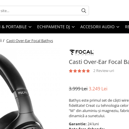
I & PORTABILE
ECHIPAMENTE DJ
ACCESORII AUDIO
R
li /
Casti Over-Ear Focal Bathys
Casti Over-Ear Focal B
2 Review-uri
3.999 Lei
3.249 Lei
Bathys este primul set de căști wire
fidelitate! Creat cu tehnologia celo
"M" din aluminiu și magneziu, fabric
dinamică a sunetului.
Garantie:
24 luni