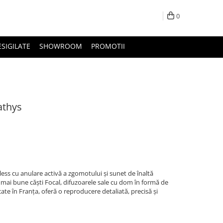
0
ESIGILATE
SHOWROOM
PROMOTII
athys
less cu anulare activă a zgomotului și sunet de înaltă
r mai bune căști Focal, difuzoarele sale cu dom în formă de
ate în Franța, oferă o reproducere detaliată, precisă și