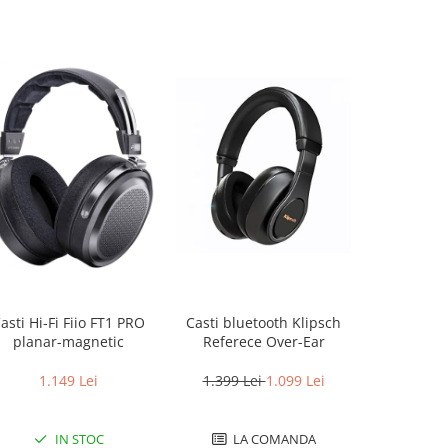
asti Hi-Fi Fiio FT1 PRO
Casti bluetooth Klipsch
Casti Au
planar-magnetic
Referece Over-Ear
ATH
1.149 Lei
1.399 Lei
1.099 Lei
489 L
IN STOC
LA COMANDA