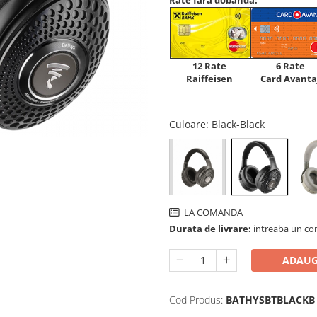
Rate fara dobanda:
12 Rate
6 Rate
Raiffeisen
Card Avanta
Culoare
: Black-Black
LA COMANDA
Durata de livrare:
intreaba un co
ADAUG
Cod Produs:
BATHYSBTBLACKB