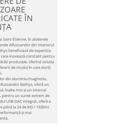
ERE DE
UZOARE
ICATE ÎN
NȚA
a Saint-Étienne, în atelierele
erele difuzoarelor din interiorul
athys beneficiază de expertiza
 care inovează constant pentru
ătăți produsele, oferind soluția
iferent de modul în care doriți
i.
lor din aluminiu/magnesiu,
difuzoarelor Bathys, oferă un
d, înalte moi și un interval
, pentru un sunet extrem de
dul USB-DAC integrat, oferă o
de până la 24 de biți / 192kHz
performanță și mai
antă.