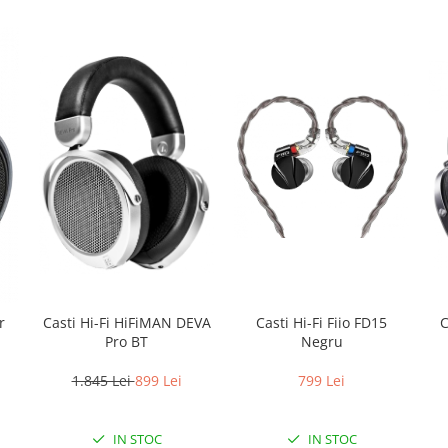
Casti Hi-Fi HiFiMAN DEVA
Casti Hi-Fi Fiio FD15
C
r
Pro BT
Negru
1.845 Lei
899 Lei
799 Lei
IN STOC
IN STOC