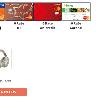
6 Rate
6 Rate
6 Rate
Unicredit
j
BT
Garanti
nsultant
A IN COS