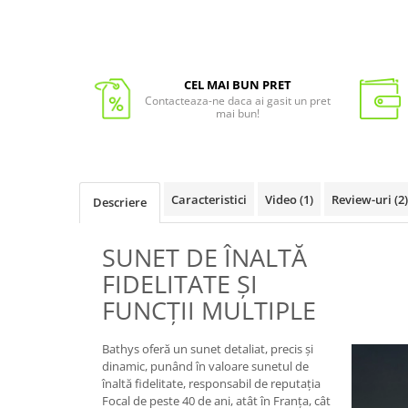
CEL MAI BUN PRET
Contacteaza-ne daca ai gasit un pret
mai bun!
Caracteristici
Video
(1)
Review-uri
(2)
Descriere
SUNET DE ÎNALTĂ
FIDELITATE ȘI
FUNCȚII MULTIPLE
Bathys oferă un sunet detaliat, precis și
dinamic, punând în valoare sunetul de
înaltă fidelitate, responsabil de reputația
Focal de peste 40 de ani, atât în Franța, cât