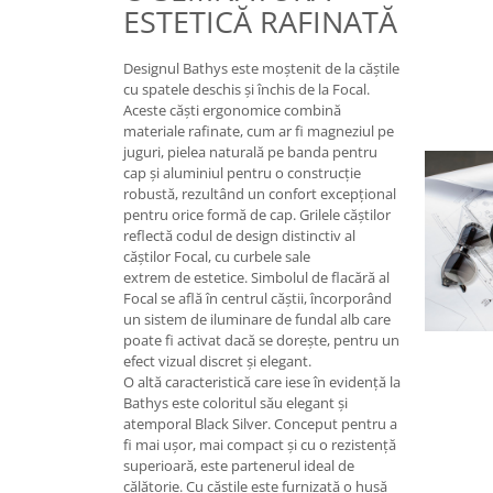
ESTETICĂ RAFINATĂ
Designul Bathys este moștenit de la căștile
cu spatele deschis și închis de la Focal.
Aceste căști ergonomice combină
materiale rafinate, cum ar fi magneziul pe
juguri, pielea naturală pe banda pentru
cap și aluminiul pentru o construcție
robustă, rezultând un confort excepțional
pentru orice formă de cap. Grilele căștilor
reflectă codul de design distinctiv al
căștilor Focal, cu curbele sale
extrem de estetice. Simbolul de flacără al
Focal se află în centrul căștii, încorporând
un sistem de iluminare de fundal alb care
poate fi activat dacă se dorește, pentru un
efect vizual discret și elegant.
O altă caracteristică care iese în evidență la
Bathys este coloritul său elegant și
atemporal Black Silver. Conceput pentru a
fi mai ușor, mai compact și cu o rezistență
superioară, este partenerul ideal de
călătorie. Cu căștile este furnizată o husă