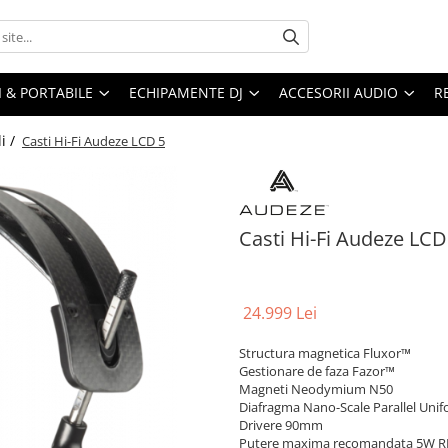
I & PORTABILE
ECHIPAMENTE DJ
ACCESORII AUDIO
R
li /
Casti Hi-Fi Audeze LCD 5
Casti Hi-Fi Audeze LCD
24.999 Lei
Structura magnetica Fluxor™
Gestionare de faza Fazor™
Magneti Neodymium N50
Diafragma Nano-Scale Parallel Uni
Drivere 90mm
Putere maxima recomandata 5W 