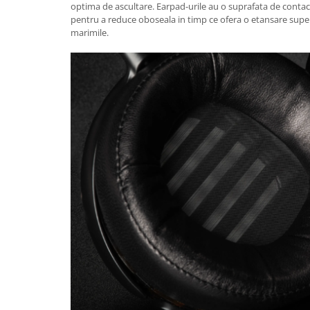
optima de ascultare. Earpad-urile au o suprafata de contac
pentru a reduce oboseala in timp ce ofera o etansare supe
marimile.