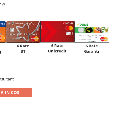
0mW
6 Rate
6 Rate
6 Rate
Unicredit
j
BT
Garanti
nsultant
A IN COS