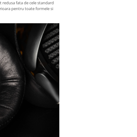
t redusa fata de cele standard
rioara pentru toate formele si