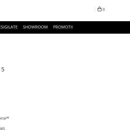
0
ESIGILATE
SHOWROOM
PROMOTII
 5
force™
RMS