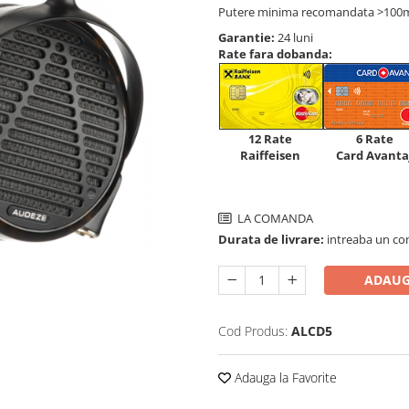
Putere minima recomandata >10
Garantie:
24 luni
Rate fara dobanda:
12 Rate
6 Rate
Raiffeisen
Card Avanta
LA COMANDA
Durata de livrare:
intreaba un co
ADAUG
Cod Produs:
ALCD5
Adauga la Favorite