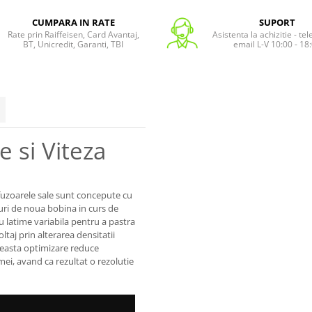
CUMPARA IN RATE
SUPORT
Rate prin Raiffeisen, Card Avantaj,
Asistenta la achizitie - te
BT, Unicredit, Garanti, TBI
email L-V 10:00 - 18
e si Viteza
fuzoarele sale sunt concepute cu
uri de noua bobina in curs de
cu latime variabila pentru a pastra
taj prin alterarea densitatii
ceasta optimizare reduce
gmei, avand ca rezultat o rezolutie