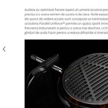
Audeze au optimizat fiecare aspect al camerei acustice pen
precisa si o scena extrem de curata si de clara. Noile earpa
din punct de vedere acustic sunt concepute sa minimizeze re
ce bobina Parallel Uniforce™ permite un spatiu sporit int
frecventa imbunatatit si pentru o scena mai deschisa. LC
ghiduri de unda Fazor pentru a reduce difractiile si intera