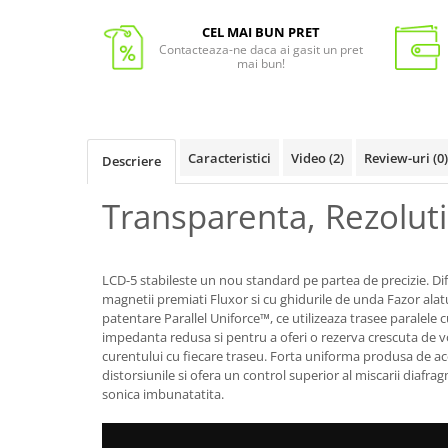
CEL MAI BUN PRET
Contacteaza-ne daca ai gasit un pret
mai bun!
Caracteristici
Video
(2)
Review-uri
(0)
Descriere
Transparenta, Rezoluti
LCD-5 stabileste un nou standard pe partea de precizie. Di
magnetii premiati Fluxor si cu ghidurile de unda Fazor alat
patentare Parallel Uniforce™, ce utilizeaza trasee paralele 
impedanta redusa si pentru a oferi o rezerva crescuta de vol
curentului cu fiecare traseu. Forta uniforma produsa de a
distorsiunile si ofera un control superior al miscarii diafra
sonica imbunatatita.