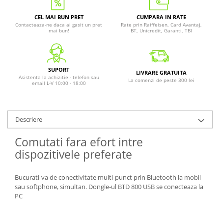
CEL MAI BUN PRET
CUMPARA IN RATE
Contacteaza-ne daca ai gasit un pret
Rate prin Raiffeisen, Card Avantaj,
mai bun!
BT, Unicredit, Garanti, TBI
SUPORT
LIVRARE GRATUITA
Asistenta la achizitie - telefon sau
La comenzi de peste 300 lei
email L-V 10:00 - 18:00
Descriere
Comutati fara efort intre
dispozitivele preferate
Bucurati-va de conectivitate multi-punct prin Bluetooth la mobil
sau softphone, simultan. Dongle-ul BTD 800 USB se conecteaza la
PC