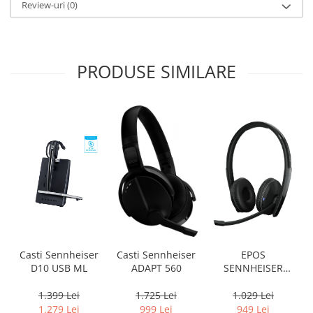
Review-uri
(0)
PRODUSE SIMILARE
Casti Sennheiser
Casti Sennheiser
EPOS
D10 USB ML
ADAPT 560
SENNHEISER
Adapt 261 Stereo
with USB C
1.399 Lei
1.725 Lei
1.029 Lei
Dongle
1.279 Lei
999 Lei
949 Lei