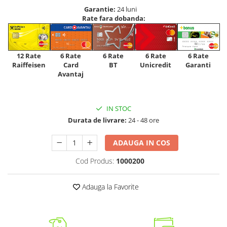
Garantie:
24 luni
Rate fara dobanda:
12 Rate
6 Rate
6 Rate
6 Rate
6 Rate
Raiffeisen
Card
Unicredit
BT
Garanti
Avantaj
IN STOC
Durata de livrare:
24 - 48 ore
ADAUGA IN COS
Cod Produs:
1000200
Adauga la Favorite