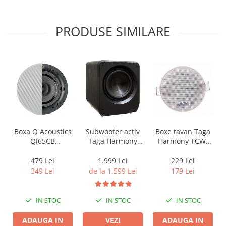
PRODUSE SIMILARE
Boxa Q Acoustics
Boxe tavan Taga
Subwoofer activ
QI65CB
Harmony TCW-
Taga Harmony
Background In-
80R
PLATINUM SW-10
Ceiling (1 buc)
v3
479 Lei
229 Lei
1.999 Lei
349 Lei
179 Lei
de la 1.599 Lei
IN STOC
IN STOC
IN STOC
ADAUGA IN
ADAUGA IN
VEZI