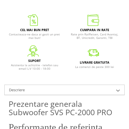
CEL MAI BUN PRET
CUMPARA IN RATE
Contacteaza-ne daca ai gasit un pret
Rate prin Raiffeisen, Card Avantaj,
mai bun!
BT, Unicredit, Garanti, TBI
SUPORT
LIVRARE GRATUITA
Asistenta la achizitie - telefon sau
La comenzi de peste 300 lei
email L-V 10:00 - 18:00
Descriere
Prezentare generala
Subwoofer SVS PC-2000 PRO
Performante de referinta