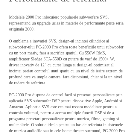
Modelele 2000 Pro inlocuiesc popularele subwoofere SVS,
reprezentand un upgrade urias in materie de performante peste seria
originala 2000.
O emblema a inovatiei SVS, design-ul incintei cilindrice al
subwoofer-ului PC-2000 Pro ofera toate beneficiile unui subwoofer
cu un port masiv, fara a sacrifica spatiul. Cu 550W RMS,
amplificator Sledge STA-550D cu putere de varf de 1500+ W,
driver inovativ de 12" cu cursa lunga si design-ul optimizat al
incintei preiau controlul unui spatiu cu un nivel de iesire extrem de
profund care va umple camera, fara distorsiuni, chiar si la un nivel
de redare de referinta.
PC-2000 Pro dispune de control facil si presetari personalizate prin
aplicatia SVS subwoofer DSP pentru dispozitive Apple, Android si
Amazon. Aplicatia SVS este cea mai usoara modalitate pentru a
controla volumul, pentru a accesa multiple functii DSP si de a
programa presetari personalizate pentru muzica, filme, gaming si
multe altele. O solutie ideala pentru un bas de referinta in sistemele
de muzica audiofile sau in cele home theater surround, PC-2000 Pro