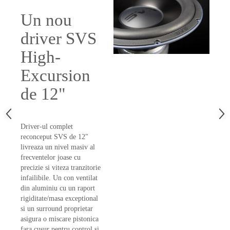
Un nou
driver SVS
High-
Excursion
de 12"
Driver-ul complet
reconceput SVS de 12"
livreaza un nivel masiv al
frecventelor joase cu
precizie si viteza tranzitorie
infailibile. Un con ventilat
din aluminiu cu un raport
rigiditate/masa exceptional
si un surround proprietar
asigura o miscare pistonica
fara cusur pentru control si