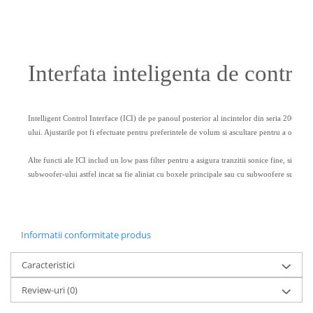
Interfata inteligenta de control
Intelligent Control Interface (ICI) de pe panoul posterior al incintelor din seria 2000 P
ului. Ajustarile pot fi efectuate pentru preferintele de volum si ascultare pentru a obtine u
Alte functi ale ICI includ un low pass filter pentru a asigura tranzitii sonice fine, si o n
subwoofer-ului astfel incat sa fie aliniat cu boxele principale sau cu subwoofere suplime
Informatii conformitate produs
Caracteristici
Review-uri
(0)