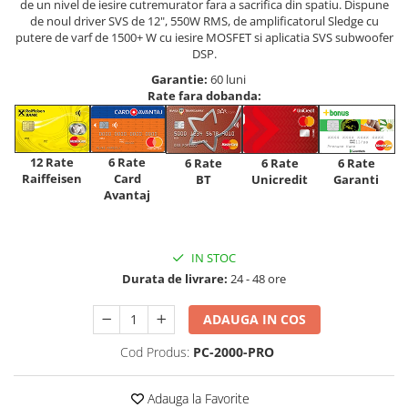
de un nivel de iesire cutremurator fara a sacrifica din spatiu. Dispune
de noul driver SVS de 12", 550W RMS, de amplificatorul Sledge cu
putere de varf de 1500+ W cu iesire MOSFET si aplicatia SVS subwoofer
DSP.
Garantie:
60 luni
Rate fara dobanda:
12 Rate
6 Rate
6 Rate
6 Rate
6 Rate
Raiffeisen
Card
Unicredit
BT
Garanti
Avantaj
IN STOC
Durata de livrare:
24 - 48 ore
ADAUGA IN COS
Cod Produs:
PC-2000-PRO
Adauga la Favorite