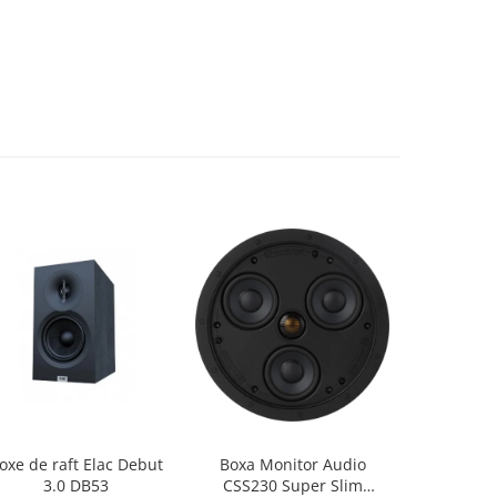
oxe de raft Elac Debut
Boxa Monitor Audio
Box
3.0 DB53
CSS230 Super Slim
Bang&Oluf