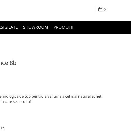
0
ESIGILATE
SHOWROOM
PROMOTII
nce 8b
ehnologica de top pentru a va furnzia cel mai natural sunet
in care se asculta!
kHz