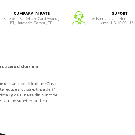
CUMPARA IN RATE
SUPORT
Rate prin Raiffeisen, Card Avantaj,
Asistenta la achizitie - te
BT, Unicredit, Garanti, TBI
email L-V 10:00 - 18
 cu zero distorsiuni,
ne de doua amplificatoare Clasa
te reduse si cursa extinsa de 9"
nta rigida si inerta din punct de
e, si cu un sunet rotund, cu