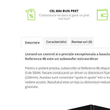
CEL MAI BUN PRET
Contacteaza-ne daca ai gasit un pret
mai bun!
Caracteristici
Review-uri
(0)
Descriere
Livrand un control si o precizie exceptionala a basului
Reference 8b este un subwoofer extraordinar
Pentru o putere precisa, subwoofer-ul Reference 8b dispu
D de 500W, fiecare conducand un driver cu distorsiuni foar
(228mm). Acestea sunt conectate "spate in spate" intr-o inci
vedere acustic. Rezultatul este un bas cu distorsiuni redus
greutate.