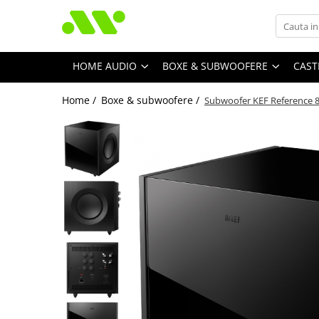
HOME AUDIO
BOXE & SUBWOOFERE
CAST
Home /
Boxe & subwoofere /
Subwoofer KEF Reference 