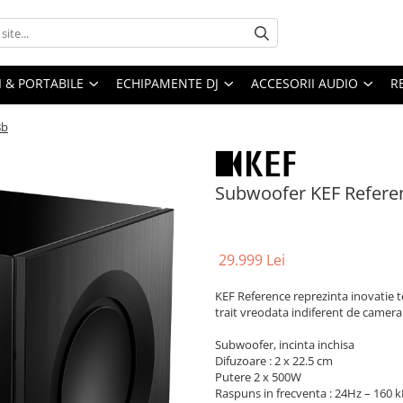
I & PORTABILE
ECHIPAMENTE DJ
ACCESORII AUDIO
R
8b
Subwoofer KEF Refere
29.999 Lei
KEF Reference reprezinta inovatie t
trait vreodata indiferent de camera 
Subwoofer, incinta inchisa
Difuzoare : 2 x 22.5 cm
Putere 2 x 500W
Raspuns in frecventa : 24Hz – 160 