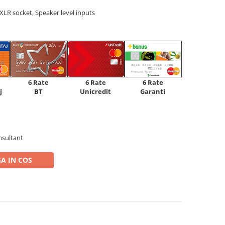
XLR socket, Speaker level inputs
6 Rate
6 Rate
6 Rate
Unicredit
j
BT
Garanti
nsultant
A IN COS