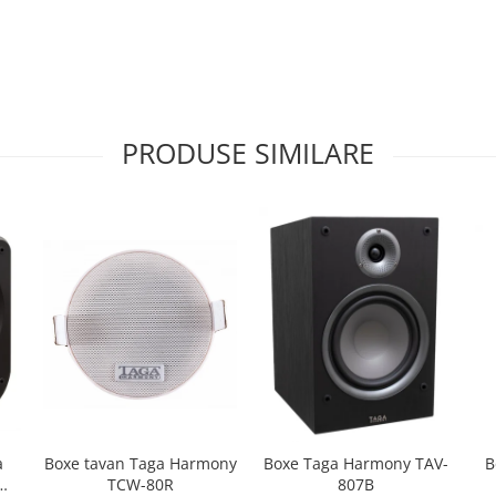
PRODUSE SIMILARE
Boxe tavan Taga Harmony
B
a
Boxe Taga Harmony TAV-
TCW-80R
W-
807B