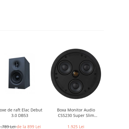
oxe de raft Elac Debut
Boxa Monitor Audio
Box
3.0 DB53
CSS230 Super Slim
Bang&Oluf
InCeiling
E
1.789 Lei
de la 899 Lei
1.925 Lei
3.549 Lei