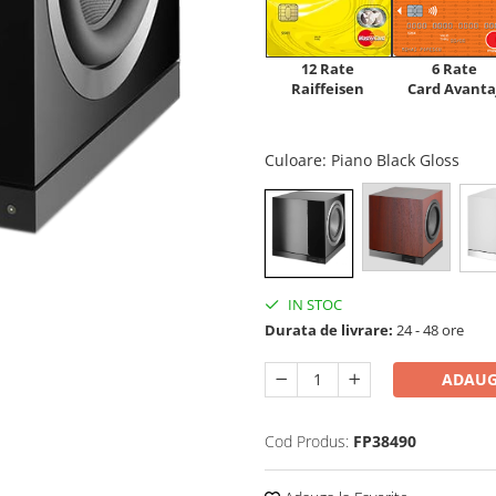
12 Rate
6 Rate
Raiffeisen
Card Avanta
Culoare
: Piano Black Gloss
IN STOC
Durata de livrare:
24 - 48 ore
ADAUG
Cod Produs:
FP38490