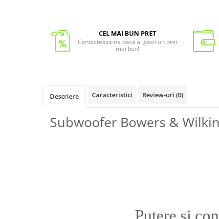
CEL MAI BUN PRET
Contacteaza-ne daca ai gasit un pret
mai bun!
Caracteristici
Review-uri
(0)
Descriere
Subwoofer Bowers & Wilki
Putere si con