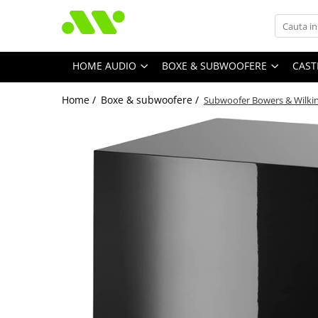
HOME AUDIO
BOXE & SUBWOOFERE
CAST
Home /
Boxe & subwoofere /
Subwoofer Bowers & Wilki