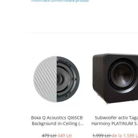
Boxa Q Acoustics QI65CB
Subwoofer activ Tag
Background In-Ceiling (1
Harmony PLATINUM S
buc)
10 v3
479 Lei
349 Lei
1.999 Lei
de la 1.599 L