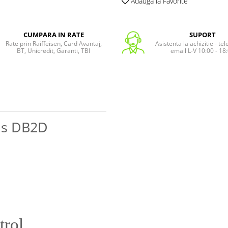
Adauga la Favorite
CUMPARA IN RATE
SUPORT
Rate prin Raiffeisen, Card Avantaj,
Asistenta la achizitie - te
BT, Unicredit, Garanti, TBI
email L-V 10:00 - 18
ns DB2D
trol