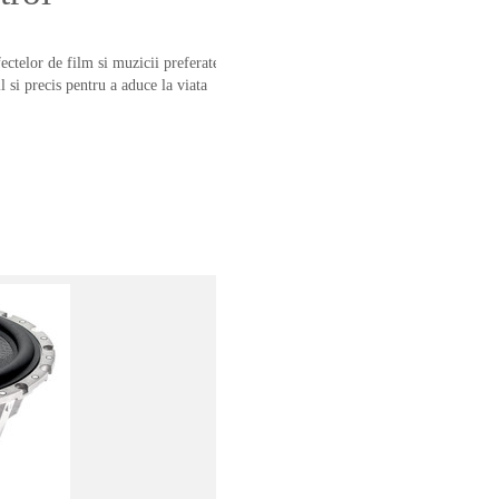
ectelor de film si muzicii preferate,
 si precis pentru a aduce la viata
Vio
Difuzorul de bas Aerofoil™ livreaza un
extrem de usor c