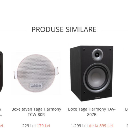
PRODUSE SIMILARE
Boxe tavan Taga Harmony
B
a
Boxe Taga Harmony TAV-
TCW-80R
W-
807B
229 Lei
179 Lei
ei
1.299 Lei
de la 899 Lei