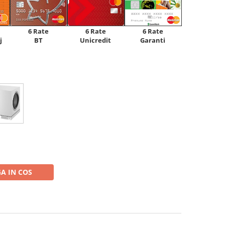
6 Rate
6 Rate
6 Rate
Unicredit
j
BT
Garanti
A IN COS