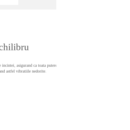
chilibru
 incintei, asigurand ca toata puterea
nd astfel vibratiile nedorite.