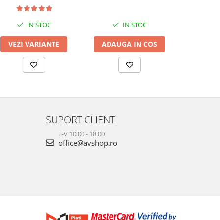
IN STOC
IN STOC
LA
VEZI VARIANTE
ADAUGA IN COS
VEZI 
SUPORT CLIENTI
L-V 10:00 - 18:00
office@avshop.ro