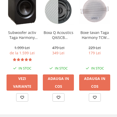
Boxa Q Acoustics
Boxe tavan Taga
Subwoofer activ
QI65CB
Harmony TCW-
Taga Harmony
Background In-
80R
PLATINUM SW-10
Ceiling (1 buc)
v3
479 Lei
229 Lei
1.999 Lei
349 Lei
179 Lei
de la 1.599 Lei
IN STOC
IN STOC
IN STOC
ADAUGA IN
ADAUGA IN
VEZI
COS
COS
VARIANTE