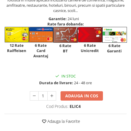
amfiteatre, restaurante, hoteluri, birouri, precum si spatii particulare
casnice, scoli...
Garantie:
24 luni
Rate fara dobanda:
12 Rate
6 Rate
6 Rate
6 Rate
6 Rate
Raiffeisen
Card
Unicredit
BT
Garanti
Avantaj
IN STOC
Durata de livrare:
24 - 48 ore
ADAUGA IN COS
Cod Produs:
ELIC4
Adauga la Favorite