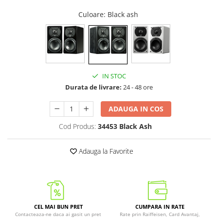
Culoare
: Black ash
IN STOC
Durata de livrare:
24 - 48 ore
ADAUGA IN COS
Cod Produs:
34453 Black Ash
Adauga la Favorite
CEL MAI BUN PRET
CUMPARA IN RATE
Contacteaza-ne daca ai gasit un pret
Rate prin Raiffeisen, Card Avantaj,