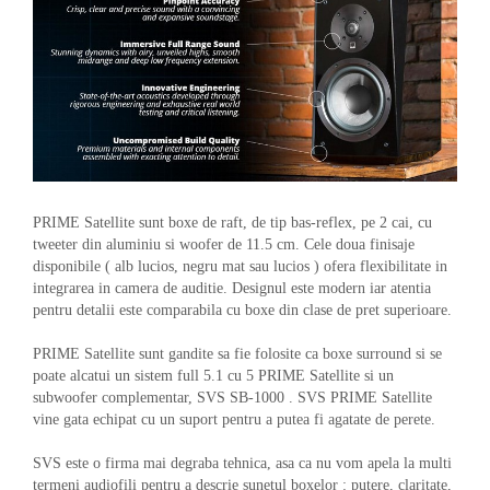
PRIME Satellite sunt boxe de raft, de tip bas-reflex, pe 2 cai, cu
tweeter din aluminiu si woofer de 11.5 cm. Cele doua finisaje
disponibile ( alb lucios, negru mat sau lucios ) ofera flexibilitate in
integrarea in camera de auditie. Designul este modern iar atentia
pentru detalii este comparabila cu boxe din clase de pret superioare.
PRIME Satellite sunt gandite sa fie folosite ca boxe surround si se
poate alcatui un sistem full 5.1 cu 5 PRIME Satellite si un
subwoofer complementar, SVS SB-1000 . SVS PRIME Satellite
vine gata echipat cu un suport pentru a putea fi agatate de perete.
SVS este o firma mai degraba tehnica, asa ca nu vom apela la multi
termeni audiofili pentru a descrie sunetul boxelor : putere, claritate,