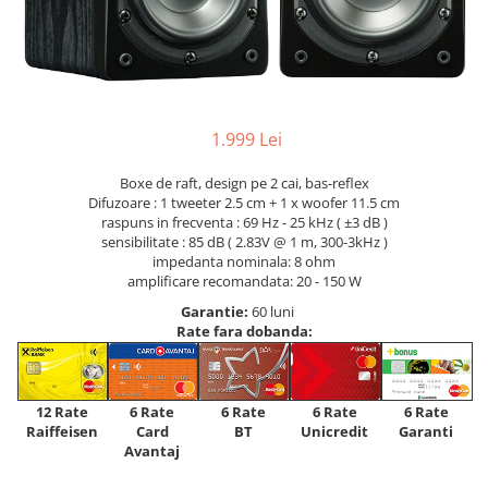
1.999 Lei
Boxe de raft, design pe 2 cai, bas-reflex
Difuzoare : 1 tweeter 2.5 cm + 1 x woofer 11.5 cm
raspuns in frecventa : 69 Hz - 25 kHz ( ±3 dB )
sensibilitate : 85 dB ( 2.83V @ 1 m, 300-3kHz )
impedanta nominala: 8 ohm
amplificare recomandata: 20 - 150 W
Garantie:
60 luni
Rate fara dobanda:
12 Rate
6 Rate
6 Rate
6 Rate
6 Rate
Raiffeisen
Card
Unicredit
BT
Garanti
Avantaj