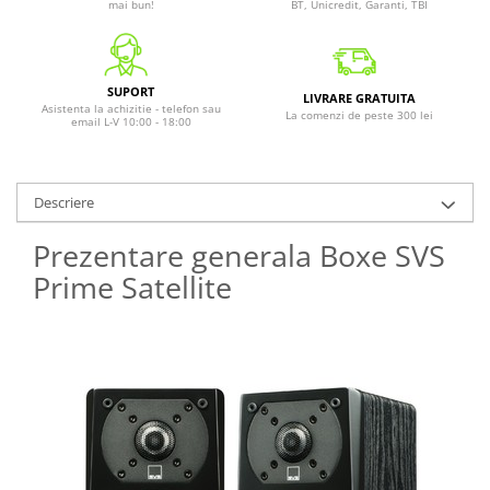
mai bun!
BT, Unicredit, Garanti, TBI
SUPORT
LIVRARE GRATUITA
Asistenta la achizitie - telefon sau
La comenzi de peste 300 lei
email L-V 10:00 - 18:00
Descriere
Prezentare generala Boxe SVS
Prime Satellite