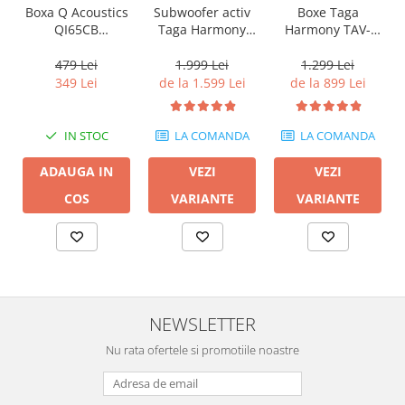
Boxa Q Acoustics
Subwoofer activ
Boxe Taga
QI65CB
Taga Harmony
Harmony TAV-
Background In-
PLATINUM SW-10
807B
Ceiling (1 buc)
v3
479 Lei
1.999 Lei
1.299 Lei
349 Lei
de la 1.599 Lei
de la 899 Lei
IN STOC
LA COMANDA
LA COMANDA
ADAUGA IN
VEZI
VEZI
COS
VARIANTE
VARIANTE
NEWSLETTER
Nu rata ofertele si promotiile noastre