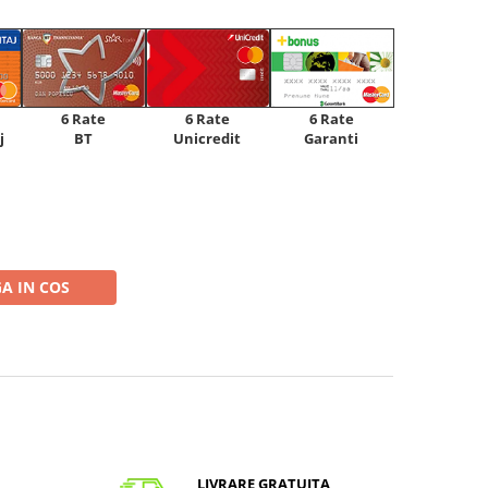
6 Rate
6 Rate
6 Rate
Unicredit
j
BT
Garanti
A IN COS
LIVRARE GRATUITA