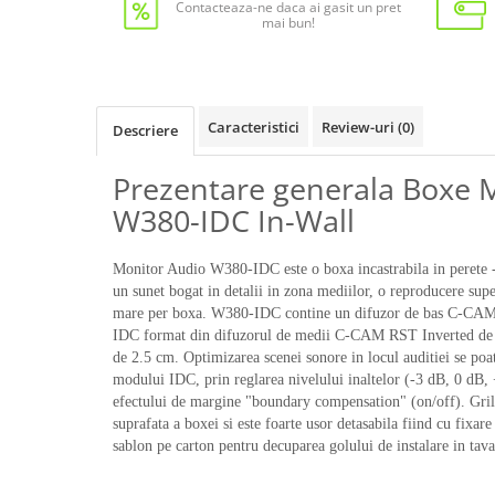
Contacteaza-ne daca ai gasit un pret
mai bun!
Caracteristici
Review-uri
(0)
Descriere
Prezentare generala Boxe 
W380-IDC In-Wall
Monitor Audio W380-IDC este o boxa incastrabila in perete - c
un sunet bogat in detalii in zona mediilor, o reproducere supe
mare per boxa. W380-IDC contine un difuzor de bas C-CAM 
IDC format din difuzorul de medii C-CAM RST Inverted de
de 2.5 cm. Optimizarea scenei sonore in locul auditiei se poat
modului IDC, prin reglarea nivelului inaltelor (-3 dB, 0 dB
efectului de margine "boundary compensation" (on/off). Gril
suprafata a boxei si este foarte usor detasabila fiind cu fixa
sablon pe carton pentru decuparea golului de instalare in tava