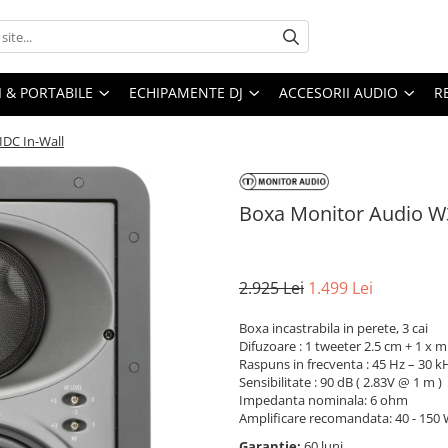
I & PORTABILE
ECHIPAMENTE DJ
ACCESORII AUDIO
R
DC In-Wall
Boxa Monitor Audio W3
2.925 Lei
1.499 Lei
Boxa incastrabila in perete, 3 cai
Difuzoare : 1 tweeter 2.5 cm + 1 x 
Raspuns in frecventa : 45 Hz – 30 k
Sensibilitate : 90 dB ( 2.83V @ 1 m )
Impedanta nominala: 6 ohm
Amplificare recomandata: 40 - 150
Garantie:
60 luni