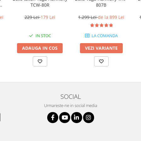
TCW-80R
W-
807B
229 Lei
179 Lei
ei
1.299 Lei
de la 899 Lei
IN STOC
LA COMANDA
ADAUGA IN COS
VEZI VARIANTE
SOCIAL
Urmareste-ne in social media