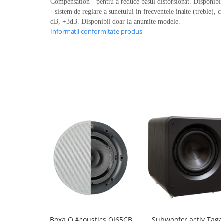
Compensation - pentru a reduce basul distorsionat. Disponibi
- sistem de reglare a sunetului in frecventele inalte (treble), 
dB, +3dB. Disponibil doar la anumite modele.
Informatii conformitate produs
Boxa Q Acoustics QI65CB
Subwoofer activ Tag