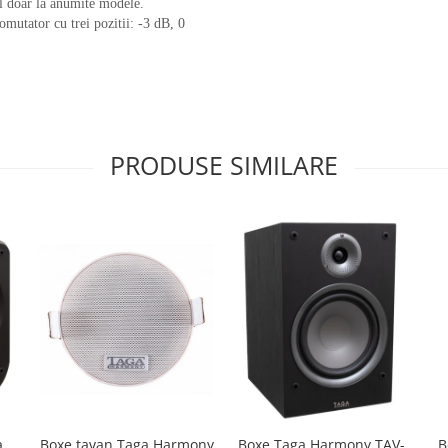
l doar la anumite modele.
comutator cu trei pozitii: -3 dB, 0
PRODUSE SIMILARE
Boxe tavan Taga Harmony
B
a
Boxe Taga Harmony TAV-