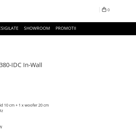
0
ESIGILATE
SHOWROOM
PROMOTII
80-IDC In-Wall
mid 10 cm + 1 x woofer 20 cm
Hz
 W