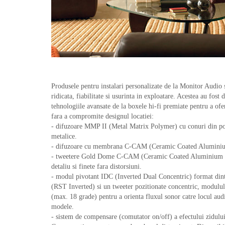
Produsele pentru instalari personalizate de la Monitor Audio
ridicata, fiabilitate si usurinta in exploatare. Acestea au fost 
tehnologiile avansate de la boxele hi-fi premiate pentru a ofer
fara a compromite designul locatiei:
- difuzoare MMP II (Metal Matrix Polymer) cu conuri din pol
metalice.
- difuzoare cu membrana C-CAM (Ceramic Coated Alumini
- tweetere Gold Dome C-CAM (Ceramic Coated Aluminium
detaliu si finete fara distorsiuni.
- modul pivotant IDC (Inverted Dual Concentric) format dint
(RST Inverted) si un tweeter pozitionate concentric, modulul p
(max. 18 grade) pentru a orienta fluxul sonor catre locul aud
modele.
- sistem de compensare (comutator on/off) a efectului zidulu