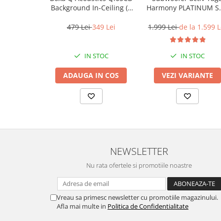
Background In-Ceiling (1
Harmony PLATINUM S
buc)
10 v3
479 Lei
349 Lei
1.999 Lei
de la 1.599 L
IN STOC
IN STOC
ADAUGA IN COS
VEZI VARIANTE
NEWSLETTER
Nu rata ofertele si promotiile noastre
Vreau sa primesc newsletter cu promotiile magazinului.
Afla mai multe in
Politica de Confidentialitate