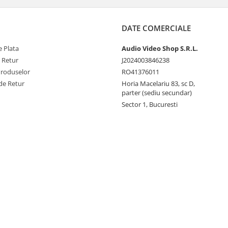
DATE COMERCIALE
 Plata
Audio Video Shop S.R.L.
e Retur
J2024003846238
Produselor
RO41376011
de Retur
Horia Macelariu 83, sc D,
parter (sediu secundar)
Sector 1, Bucuresti