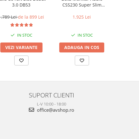
3.0 DB53
CSS230 Super Slim
A
InCeiling
1.789 Lei
de la 899 Lei
1.925 Lei
899 L
IN STOC
IN STOC
VEZI VARIANTE
ADAUGA IN COS
VEZI 
SUPORT CLIENTI
L-V 10:00 - 18:00
office@avshop.ro