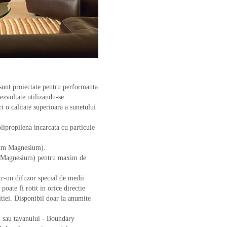
 sunt proiectate pentru performanta
dezvoltate utilizandu-se
i o calitate superioara a sunetului
ipropilena incarcata cu particule
um Magnesium).
 Magnesium) pentru maxim de
r-un difuzor special de medii
oate fi rotit in orice directie
itiei. Disponibil doar la anumite
i sau tavanului - Boundary