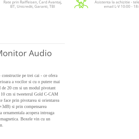
Rate prin Raiffeisen, Card Avantaj,
Asistenta la achizitie - te
BT, Unicredit, Garanti, TBI
email L-V 10:00 - 18
Monitor Audio
onstructie pe trei cai - ce ofera
rioara a vocilor si cu o putere mai
de 20 cm si un modul pivotant
 10 cm si tweeterul Gold C-CAM
e face prin pivotarea si orientarea
, +3dB) si prin compensarea
a ornamentala acopera intreaga
re magnetica. Boxele vin cu un
n.