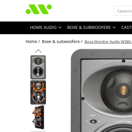
HOME AUDIO
BOXE & SUBWOOFERE
CAST
Home /
Boxe & subwoofere /
Boxa Monitor Audio W380-I