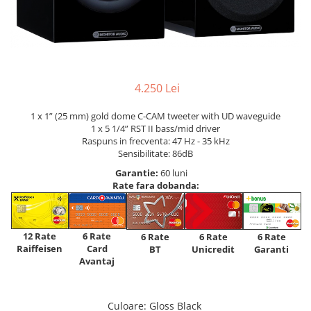
4.250 Lei
1 x 1” (25 mm) gold dome C-CAM tweeter with UD waveguide
1 x 5 1/4” RST II bass/mid driver
Raspuns in frecventa: 47 Hz - 35 kHz
Sensibilitate: 86dB
Garantie:
60 luni
Rate fara dobanda:
12 Rate
6 Rate
6 Rate
6 Rate
6 Rate
Raiffeisen
Card
Unicredit
BT
Garanti
Avantaj
Culoare
: Gloss Black