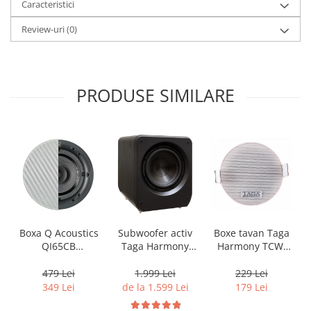
Caracteristici
Review-uri
(0)
PRODUSE SIMILARE
Boxa Q Acoustics
Boxe tavan Taga
Subwoofer activ
QI65CB
Harmony TCW-
Taga Harmony
Background In-
80R
PLATINUM SW-10
Ceiling (1 buc)
v3
479 Lei
229 Lei
1.999 Lei
349 Lei
179 Lei
de la 1.599 Lei