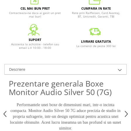
CEL MAI BUN PRET
CUMPARA IN RATE
Contacteaza-ne daca ai gasit un pret
Rate prin Raiffeisen, Card Avantaj,
mai bun!
BT, Unicredit, Garanti, TBI
SUPORT
LIVRARE GRATUITA
Asistenta la achizitie - telefon sau
La comenzi de peste 300 lei
email L-V 10:00 - 18:00
Descriere
Prezentare generala Boxe
Monitor Audio Silver 50 (7G)
Performantele unei boxe de dimensiuni mari, intr-o incinta
compacta. Monitor Audio Silver 50 7G aduce precizia de studio in
propria sufragerie, intr-un design optimizat pentru acustica unei
locuinte obisnuite. Acest lucru inseamna un bas profund si un sunet
uimitor.