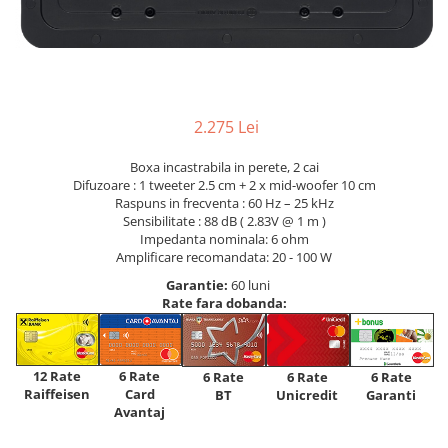
2.275 Lei
Boxa incastrabila in perete, 2 cai
Difuzoare : 1 tweeter 2.5 cm + 2 x mid-woofer 10 cm
Raspuns in frecventa : 60 Hz – 25 kHz
Sensibilitate : 88 dB ( 2.83V @ 1 m )
Impedanta nominala: 6 ohm
Amplificare recomandata: 20 - 100 W
Garantie:
60 luni
Rate fara dobanda:
12 Rate
6 Rate
6 Rate
6 Rate
6 Rate
Raiffeisen
Card
Unicredit
BT
Garanti
Avantaj