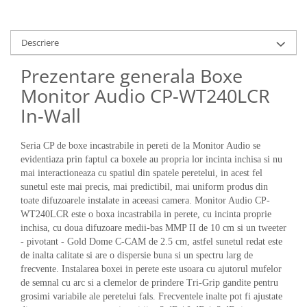
Descriere
Prezentare generala Boxe
Monitor Audio CP-WT240LCR
In-Wall
Seria CP de boxe incastrabile in pereti de la Monitor Audio se
evidentiaza prin faptul ca boxele au propria lor incinta inchisa si nu
mai interactioneaza cu spatiul din spatele peretelui, in acest fel
sunetul este mai precis, mai predictibil, mai uniform produs din
toate difuzoarele instalate in aceeasi camera. Monitor Audio CP-
WT240LCR este o boxa incastrabila in perete, cu incinta proprie
inchisa, cu doua difuzoare medii-bas MMP II de 10 cm si un tweeter
- pivotant - Gold Dome C-CAM de 2.5 cm, astfel sunetul redat este
de inalta calitate si are o dispersie buna si un spectru larg de
frecvente. Instalarea boxei in perete este usoara cu ajutorul mufelor
de semnal cu arc si a clemelor de prindere Tri-Grip gandite pentru
grosimi variabile ale peretelui fals. Frecventele inalte pot fi ajustate