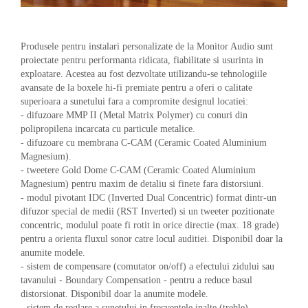
Produsele pentru instalari personalizate de la Monitor Audio sunt
proiectate pentru performanta ridicata, fiabilitate si usurinta in
exploatare. Acestea au fost dezvoltate utilizandu-se tehnologiile
avansate de la boxele hi-fi premiate pentru a oferi o calitate
superioara a sunetului fara a compromite designul locatiei:
- difuzoare MMP II (Metal Matrix Polymer) cu conuri din
polipropilena incarcata cu particule metalice.
- difuzoare cu membrana C-CAM (Ceramic Coated Aluminium
Magnesium).
- tweetere Gold Dome C-CAM (Ceramic Coated Aluminium
Magnesium) pentru maxim de detaliu si finete fara distorsiuni.
- modul pivotant IDC (Inverted Dual Concentric) format dintr-un
difuzor special de medii (RST Inverted) si un tweeter pozitionate
concentric, modulul poate fi rotit in orice directie (max. 18 grade)
pentru a orienta fluxul sonor catre locul auditiei. Disponibil doar la
anumite modele.
- sistem de compensare (comutator on/off) a efectului zidului sau
tavanului - Boundary Compensation - pentru a reduce basul
distorsionat. Disponibil doar la anumite modele.
- sistem de reglare a sunetului in frecventele inalte (treble),