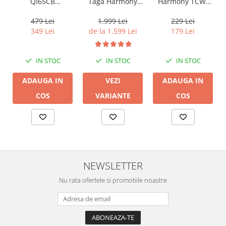
QI65CB
Harmony TCW-
Taga Harmony
Background In-
80R
PLATINUM SW-10
Ceiling (1 buc)
v3
479 Lei
229 Lei
1.999 Lei
349 Lei
179 Lei
de la 1.599 Lei
IN STOC
IN STOC
IN STOC
ADAUGA IN
ADAUGA IN
VEZI
COS
COS
VARIANTE
NEWSLETTER
Nu rata ofertele si promotiile noastre