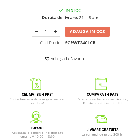
IN STOC
Durata de livrare:
24 - 48 ore
ADAUGA IN COS
Cod Produs:
SCPWT240LCR
Adauga la Favorite
CEL MAI BUN PRET
CUMPARA IN RATE
Contacteaza-ne daca ai gasit un pret
Rate prin Raiffeisen, Card Avantaj,
mai bun!
BT, Unicredit, Garanti, TBI
SUPORT
LIVRARE GRATUITA
Asistenta la achizitie - telefon sau
La comenzi de peste 300 lei
email L-V 10:00 - 18:00