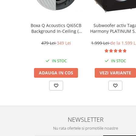
Boxa Q Acoustics QI65CB
Subwoofer activ Tag
Background In-Ceiling (1
Harmony PLATINUM S
buc)
10 v3
479 Lei
349 Lei
1.999 Lei
de la 1.599 L
IN STOC
IN STOC
ADAUGA IN COS
VEZI VARIANTE
NEWSLETTER
Nu rata ofertele si promotiile noastre