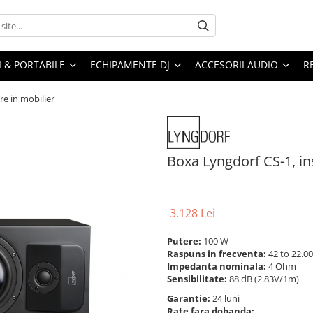
I & PORTABILE
ECHIPAMENTE DJ
ACCESORII AUDIO
R
re in mobilier
Boxa Lyngdorf CS-1, in
3.128 Lei
Putere:
100 W
Raspuns in frecventa:
42 to 22.00
Impedanta nominala:
4 Ohm
Sensibilitate:
88 dB (2.83V/1m)
Garantie:
24 luni
Rate fara dobanda: