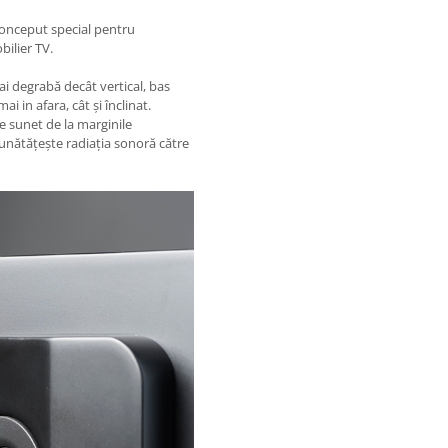
onceput special pentru
bilier TV.
ai degrabă decât vertical, bas
i in afara, cât și înclinat.
e sunet de la marginile
bunătățește radiația sonoră către