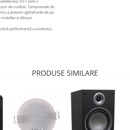
obilierului, CS-1 este o
i ușor de curățat. Tampoanele de
tru a preveni zgârieturile de pe
mobilier și difuzor.
i clară performanță a sunetului,
PRODUSE SIMILARE