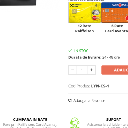
12 Rate
6 Rate
Raiffeisen
Card Avanta
IN STOC
Durata de livrare:
24 - 48 ore
ADAUG
Cod Produs:
LYN-CS-1
Adauga la Favorite
CUMPARA IN RATE
SUPORT
Rate prin Raiffeisen, Card Avantaj,
Asistenta la achizitie - te