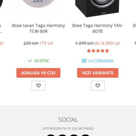
Boxe tavan Taga Harmony
B
a
Boxe Taga Harmony TAV-
TCW-80R
W-
807B
229 Lei
179 Lei
ei
1.299 Lei
de la 899 Lei
IN STOC
LA COMANDA
ADAUGA IN COS
VEZI VARIANTE
SOCIAL
Urmareste-ne in social media