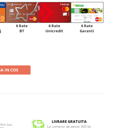
6 Rate
6 Rate
6 Rate
Unicredit
j
BT
Garanti
A IN COS
LIVRARE GRATUITA
lefon sau
La comenzi de peste 300 lei