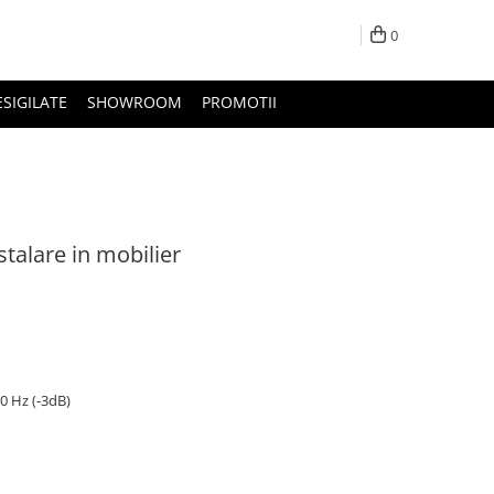
0
ESIGILATE
SHOWROOM
PROMOTII
stalare in mobilier
0 Hz (-3dB)