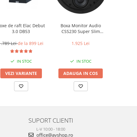
oxe de raft Elac Debut
Boxa Monitor Audio
Boxe exter
3.0 DB53
CSS230 Super Slim
A
InCeiling
1.789 Lei
de la 899 Lei
1.925 Lei
899 L
IN STOC
IN STOC
VEZI VARIANTE
ADAUGA IN COS
VEZI 
SUPORT CLIENTI
L-V 10:00 - 18:00
office@avshop.ro