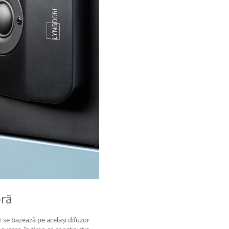
oră
se bazează pe același difuzor