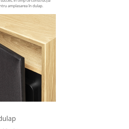
 succes, în timp ce construcția
entru amplasarea în dulap.
dulap