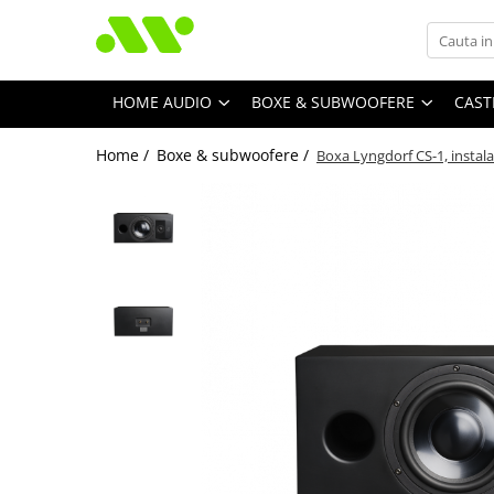
HOME AUDIO
BOXE & SUBWOOFERE
CAST
Home /
Boxe & subwoofere /
Boxa Lyngdorf CS-1, instala