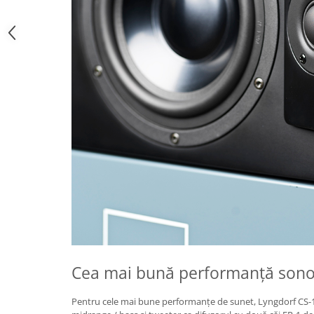
Cea mai bună performanță son
Pentru cele mai bune performanțe de sunet, Lyngdorf CS-1 