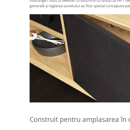
midrange / bass și tweeter ca difuzorul cu două căi FR-1 de
generală și reglarea sunetului au fost special concepute p
Construit pentru amplasarea în 