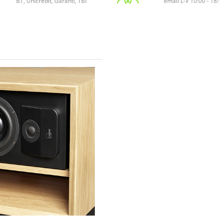
BT, Unicredit, Garanti, TBI
email L-V 10:00 - 18