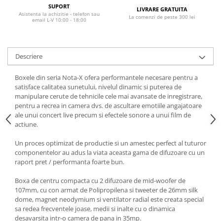
SUPORT
LIVRARE GRATUITA
Asistenta la achizitie - telefon sau
La comenzi de peste 300 lei
email L-V 10:00 - 18:00
Descriere
Boxele din seria Nota-X ofera performantele necesare pentru a
satisface calitatea sunetului, nivelul dinamic si puterea de
manipulare cerute de tehnicile cele mai avansate de inregistrare,
pentru a recrea in camera dvs. de ascultare emotiile angajatoare
ale unui concert live precum si efectele sonore a unui film de
actiune.
Un proces optimizat de productie si un amestec perfect al tuturor
componentelor au adus la viata aceasta gama de difuzoare cu un
raport pret / performanta foarte bun.
Boxa de centru compacta cu 2 difuzoare de mid-woofer de
107mm, cu con armat de Polipropilena si tweeter de 26mm silk
dome, magnet neodymium si ventilator radial este creata special
sa redea frecventele joase, medii si inalte cu o dinamica
desavarsita intr-o camera de pana in 35mp.