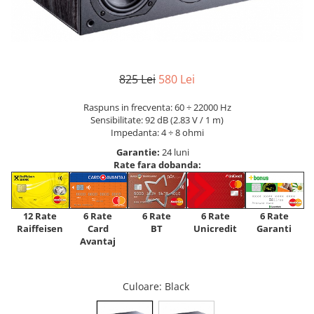
825 Lei
580 Lei
Raspuns in frecventa: 60 ÷ 22000 Hz
Sensibilitate: 92 dB (2.83 V / 1 m)
Impedanta: 4 ÷ 8 ohmi
Garantie:
24 luni
Rate fara dobanda:
12 Rate
6 Rate
6 Rate
6 Rate
6 Rate
Raiffeisen
Card
Unicredit
BT
Garanti
Avantaj
Culoare
: Black