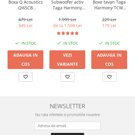
Boxa Q Acoustics
Boxe tavan Taga
Subwoofer activ
QI65CB
Harmony TCW-
Taga Harmony
Background In-
80R
PLATINUM SW-10
Ceiling (1 buc)
v3
479 Lei
229 Lei
1.999 Lei
349 Lei
179 Lei
de la 1.599 Lei
IN STOC
IN STOC
IN STOC
ADAUGA IN
ADAUGA IN
VEZI
COS
COS
VARIANTE
NEWSLETTER
Nu rata ofertele si promotiile noastre