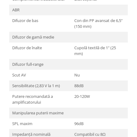
ABR
Difuzor de bas
Con din PP avansat de 6,5"
(150 mm)
Difuzor de gamă medie
Difuzor de înalte
Cupolă textilă de 1" (25
mm)
Difuzor full-range
Scut AV
Nu
Sensibilitate (2,83 V la 1 m)
88dB
Putere recomandată a
20-120W
amplificatorului
Manipularea puterii maxime
SPL maxim
96dB
Impedanță nominală
Compatibil cu 8Ω