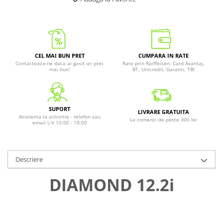
CEL MAI BUN PRET
CUMPARA IN RATE
Contacteaza-ne daca ai gasit un pret
Rate prin Raiffeisen, Card Avantaj,
mai bun!
BT, Unicredit, Garanti, TBI
SUPORT
LIVRARE GRATUITA
Asistenta la achizitie - telefon sau
La comenzi de peste 300 lei
email L-V 10:00 - 18:00
Descriere
DIAMOND 12.2i