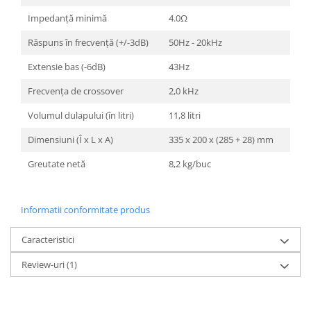
Impedanță minimă
4.0Ω
Răspuns în frecvență (+/-3dB)
50Hz - 20kHz
Extensie bas (-6dB)
43Hz
Frecvența de crossover
2,0 kHz
Volumul dulapului (în litri)
11,8 litri
Dimensiuni (Î x L x A)
335 x 200 x (285 + 28) mm
Greutate netă
8,2 kg/buc
Informatii conformitate produs
Caracteristici
Review-uri
(1)