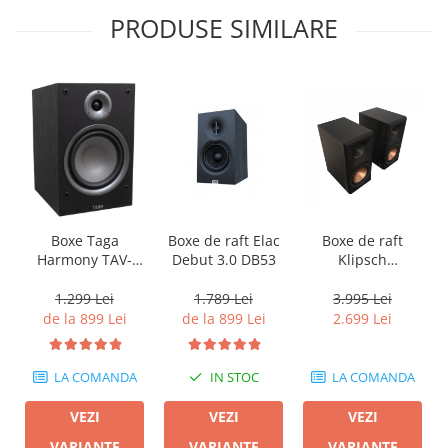
PRODUSE SIMILARE
Boxe Taga
Boxe de raft Elac
Boxe de raft
Harmony TAV-
Debut 3.0 DB53
Klipsch
807B
Reference
Premiere RP-
1.299 Lei
1.789 Lei
3.995 Lei
600M II
de la 899 Lei
de la 899 Lei
2.699 Lei
LA COMANDA
IN STOC
LA COMANDA
VEZI
VEZI
VEZI
VARIANTE
VARIANTE
VARIANTE