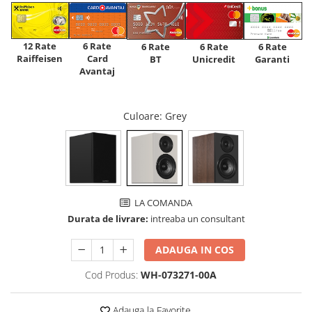
12 Rate
6 Rate
6 Rate
6 Rate
6 Rate
Raiffeisen
Card
Unicredit
BT
Garanti
Avantaj
Culoare
: Grey
LA COMANDA
Durata de livrare:
intreaba un consultant
ADAUGA IN COS
Cod Produs:
WH-073271-00A
Adauga la Favorite