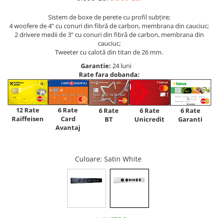
Sistem de boxe de perete cu profil subțire;
4 woofere de 4” cu conuri din fibră de carbon, membrana din cauciuc;
2 drivere medii de 3” cu conuri din fibră de carbon, membrana din
cauciuc;
Tweeter cu calotă din titan de 26 mm.
Garantie:
24 luni
Rate fara dobanda:
12 Rate
6 Rate
6 Rate
6 Rate
6 Rate
Raiffeisen
Card
Unicredit
BT
Garanti
Avantaj
Culoare
: Satin White