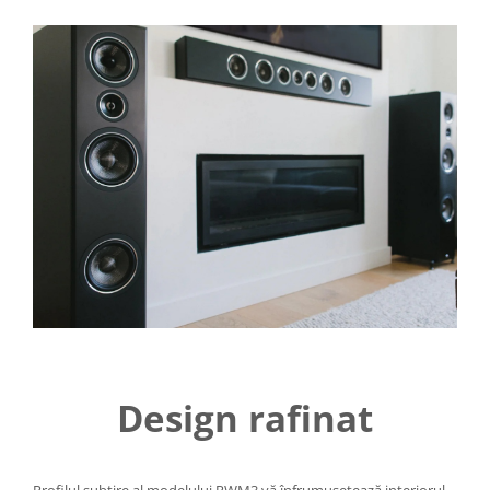
Design rafinat
Profilul subțire al modelului PWM3 vă înfrumusețează interiorul