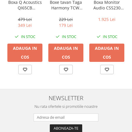
Boxa Q Acoustics
Boxe tavan Taga
Boxa Monitor
QI65CB
Harmony TCW-
Audio CSS230
Background In-
80R
Super Slim
Ceiling (1 buc)
InCeiling
479 Lei
229 Lei
1.925 Lei
349 Lei
179 Lei
IN STOC
IN STOC
IN STOC
ADAUGA IN
ADAUGA IN
ADAUGA IN
COS
COS
COS
NEWSLETTER
Nu rata ofertele si promotiile noastre