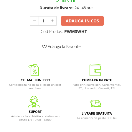
IN STOC
Durata de livrare:
24 - 48 ore
ADAUGA IN COS
Cod Produs:
PWM3WHT
Adauga la Favorite
CEL MAI BUN PRET
CUMPARA IN RATE
Contacteaza-ne daca ai gasit un pret
Rate prin Raiffeisen, Card Avantaj,
mai bun!
BT, Unicredit, Garanti, TBI
SUPORT
LIVRARE GRATUITA
Asistenta la achizitie - telefon sau
La comenzi de peste 300 lei
email L-V 10:00 - 18:00