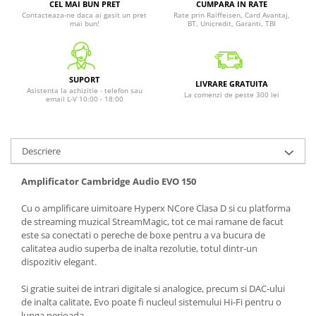
CEL MAI BUN PRET
CUMPARA IN RATE
Contacteaza-ne daca ai gasit un pret
Rate prin Raiffeisen, Card Avantaj,
mai bun!
BT, Unicredit, Garanti, TBI
SUPORT
LIVRARE GRATUITA
Asistenta la achizitie - telefon sau
La comenzi de peste 300 lei
email L-V 10:00 - 18:00
Descriere
Amplificator Cambridge Audio EVO 150
Cu o amplificare uimitoare Hyperx NCore Clasa D si cu platforma
de streaming muzical StreamMagic, tot ce mai ramane de facut
este sa conectati o pereche de boxe pentru a va bucura de
calitatea audio superba de inalta rezolutie, totul dintr-un
dispozitiv elegant.
Si gratie suitei de intrari digitale si analogice, precum si DAC-ului
de inalta calitate, Evo poate fi nucleul sistemului Hi-Fi pentru o
lunga perioada.