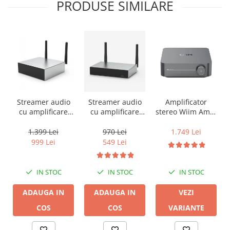
PRODUSE SIMILARE
Streamer audio
Streamer audio
Amplificator
cu amplificare
cu amplificare
stereo Wiim Amp,
2x50W Arylic
2x35W Arylic
Bluetooth, AirPlay
A50+, LAN /Wi-Fi
A30+, LAN /Wi-Fi
2, Spotify, Tidal,
1.399 Lei
970 Lei
1.749 Lei
/Bluetooth,
/Bluetooth,
Chromecast,
999 Lei
549 Lei
24bit/192kHz,
24bit/192kHz,
HDMI & Voice
Multiroom
Multiroom
Control
IN STOC
IN STOC
IN STOC
ADAUGA IN
ADAUGA IN
VEZI
COS
COS
VARIANTE