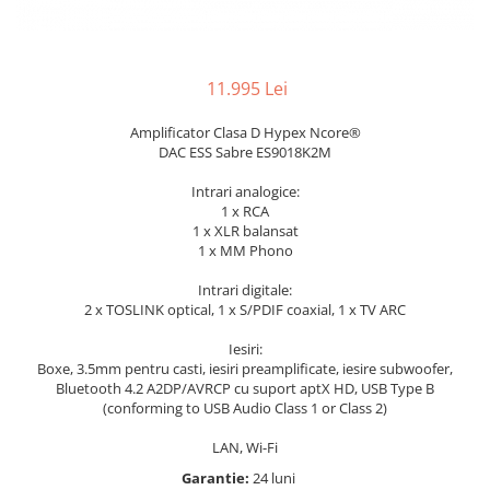
11.995 Lei
Amplificator Clasa D Hypex Ncore®
DAC ESS Sabre ES9018K2M
Intrari analogice:
1 x RCA
1 x XLR balansat
1 x MM Phono
Intrari digitale:
2 x TOSLINK optical, 1 x S/PDIF coaxial, 1 x TV ARC
Iesiri:
Boxe, 3.5mm pentru casti, iesiri preamplificate, iesire subwoofer,
Bluetooth 4.2 A2DP/AVRCP cu suport aptX HD, USB Type B
(conforming to USB Audio Class 1 or Class 2)
LAN, Wi-Fi
Garantie:
24 luni