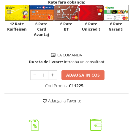
Rate fara dobanda:
12 Rate
6 Rate
6 Rate
6 Rate
6 Rate
Raiffeisen
Card
Unicredit
BT
Garanti
Avantaj
LA COMANDA
Durata de livrare:
intreaba un consultant
ADAUGA IN COS
Cod Produs:
C11225
Adauga la Favorite