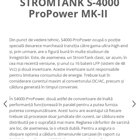
STROMTANK S-4000
ProPower MK-II
Din punct de vedere tehnic, S4000-ProPower ocupă o poziție
specială deoarece marchează tranziția către gama ultra-high-end
și, prin urmare, are o figură bună în multe studiouri de
înregistrări. Este, de asemenea, un StromTank clasic, iar acum, în
cea mai recentă versiune, și unul cu 16 baterii LFP (sistem de 48
Vcc) și două invertoare. Aceste invertoare sunt responsabile
pentru limitarea consumului de energie. Trebuie luat în
considerare curentul maxim al convertorului DC/AC, precum și
căldura generată în timpul conversiei.
În S4000-ProPower, două astfel de convertoare de înaltă
performanță funcționează în paralel pentru a putea furniza
puterea corespunzătoare. Acest lucru are avantajul că fiecare
trebuie să proceseze doar jumătate din curent, iar căldura este
distribuită pe o suprafață mai mare. Reglarea vârfurilor de sarcină
are loc, de asemenea, la o viteză dublă. Pentru a asigura o
disipare optimă a căldurii, dimensiunile carcasei (în raport cu