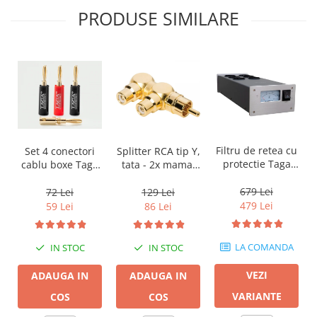
PRODUSE SIMILARE
Filtru de retea cu
Set 4 conectori
Splitter RCA tip Y,
protectie Taga
cablu boxe Taga
tata - 2x mama,
Harmony PF-600
Harmony TCB-
Audioquest
001 tip banana
M22F-HRD, placat
679 Lei
72 Lei
129 Lei
cu aur
479 Lei
59 Lei
86 Lei
LA COMANDA
IN STOC
IN STOC
VEZI
ADAUGA IN
ADAUGA IN
VARIANTE
COS
COS