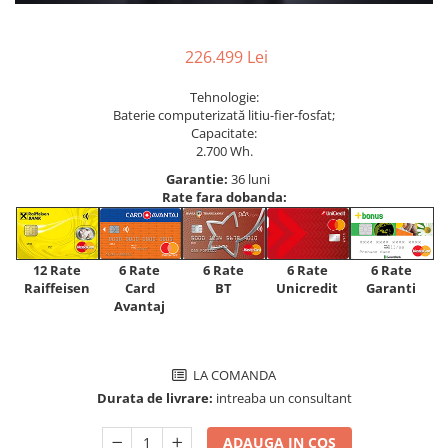
226.499 Lei
Tehnologie:
Baterie computerizată litiu-fier-fosfat;
Capacitate:
2.700 Wh.
Garantie:
36 luni
Rate fara dobanda:
12 Rate
6 Rate
6 Rate
6 Rate
6 Rate
Raiffeisen
Card
Unicredit
BT
Garanti
Avantaj
LA COMANDA
Durata de livrare:
intreaba un consultant
ADAUGA IN COS