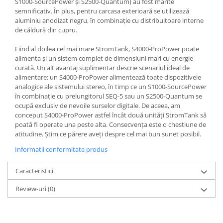
S1000-SourcePower și S2500-Quantum) au fost mărite
semnificativ. În plus, pentru carcasa exterioară se utilizează
aluminiu anodizat negru, în combinație cu distribuitoare interne
de căldură din cupru.
Fiind al doilea cel mai mare StromTank, S4000-ProPower poate
alimenta și un sistem complet de dimensiuni mari cu energie
curată. Un alt avantaj suplimentar descrie scenariul ideal de
alimentare: un S4000-ProPower alimentează toate dispozitivele
analogice ale sistemului stereo, în timp ce un S1000-SourcePower
în combinație cu prelungitorul SEQ-5 sau un S2500-Quantum se
ocupă exclusiv de nevoile surselor digitale. De aceea, am
conceput S4000-ProPower astfel încât două unități StromTank să
poată fi operate una peste alta. Consecvența este o chestiune de
atitudine. Știm ce părere aveți despre cel mai bun sunet posibil.
Informatii conformitate produs
Caracteristici
Review-uri
(0)