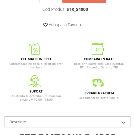
Cod Produs:
STR_S4000
Adauga la Favorite
CEL MAI BUN PRET
CUMPARA IN RATE
Contacteaza-ne daca ai gasit un pret
Rate prin Raiffeisen, Card Avantaj,
mai bun!
BT, Unicredit, Garanti, TBI
SUPORT
LIVRARE GRATUITA
Asistenta la achizitie - telefon sau
La comenzi de peste 300 lei
email L-V 10:00 - 18:00
Descriere