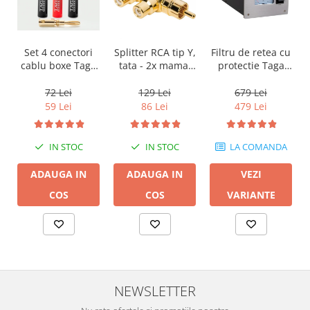
Filtru de retea cu
Set 4 conectori
Splitter RCA tip Y,
protectie Taga
cablu boxe Taga
tata - 2x mama,
Harmony PF-600
Harmony TCB-
Audioquest
001 tip banana
M22F-HRD, placat
679 Lei
72 Lei
129 Lei
cu aur
479 Lei
59 Lei
86 Lei
LA COMANDA
IN STOC
IN STOC
VEZI
ADAUGA IN
ADAUGA IN
VARIANTE
COS
COS
NEWSLETTER