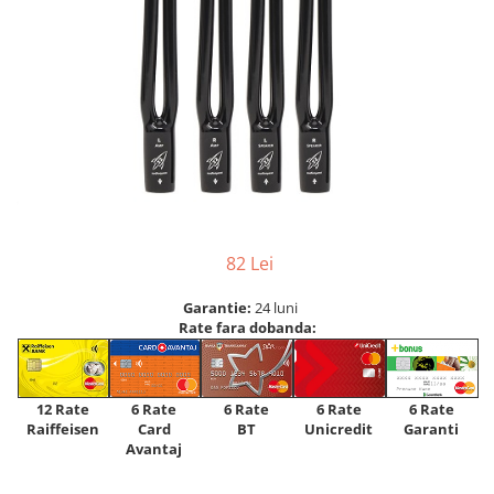
82 Lei
Garantie:
24 luni
Rate fara dobanda:
12 Rate
6 Rate
6 Rate
6 Rate
6 Rate
Raiffeisen
Card
Unicredit
BT
Garanti
Avantaj