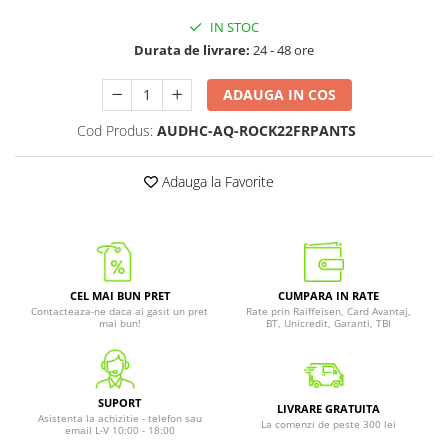
IN STOC
Durata de livrare:
24 - 48 ore
ADAUGA IN COS
Cod Produs:
AUDHC-AQ-ROCK22FRPANTS
Adauga la Favorite
CEL MAI BUN PRET
CUMPARA IN RATE
Contacteaza-ne daca ai gasit un pret
Rate prin Raiffeisen, Card Avantaj,
mai bun!
BT, Unicredit, Garanti, TBI
SUPORT
LIVRARE GRATUITA
Asistenta la achizitie - telefon sau
La comenzi de peste 300 lei
email L-V 10:00 - 18:00