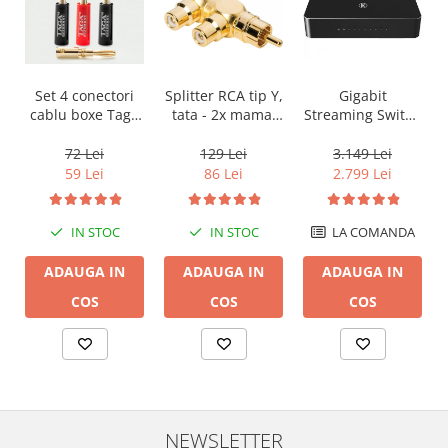
Gigabit
Set 4 conectori
Splitter RCA tip Y,
Streaming Switch
cablu boxe Taga
tata - 2x mama,
English Electric 8
Harmony TCB-
Audioquest
Port, Audio Grade
001 tip banana
M22F-HRD, placat
3.149 Lei
72 Lei
129 Lei
(by Chord
cu aur
2.799 Lei
59 Lei
86 Lei
Company)
LA COMANDA
IN STOC
IN STOC
ADAUGA IN
ADAUGA IN
ADAUGA IN
COS
COS
COS
NEWSLETTER