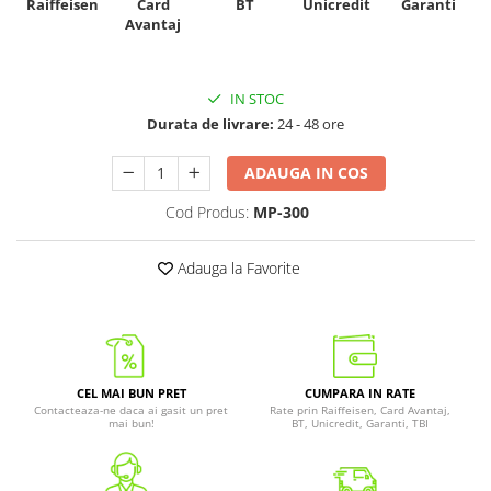
Raiffeisen
Card
Unicredit
BT
Garanti
Avantaj
IN STOC
Durata de livrare:
24 - 48 ore
ADAUGA IN COS
Cod Produs:
MP-300
Adauga la Favorite
CEL MAI BUN PRET
CUMPARA IN RATE
Contacteaza-ne daca ai gasit un pret
Rate prin Raiffeisen, Card Avantaj,
mai bun!
BT, Unicredit, Garanti, TBI