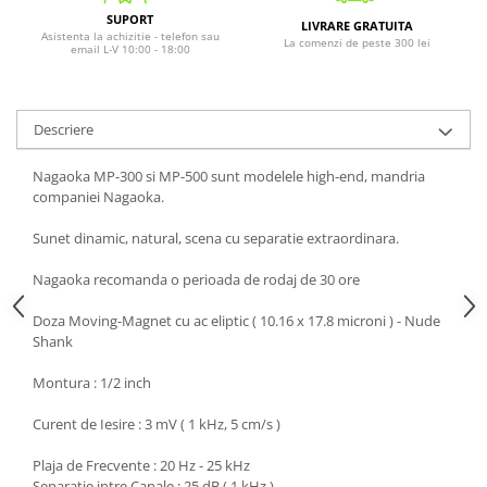
SUPORT
LIVRARE GRATUITA
Asistenta la achizitie - telefon sau
La comenzi de peste 300 lei
email L-V 10:00 - 18:00
Descriere
Nagaoka MP-300 si MP-500 sunt modelele high-end, mandria
companiei Nagaoka.
Sunet dinamic, natural, scena cu separatie extraordinara.
Nagaoka recomanda o perioada de rodaj de 30 ore
Doza Moving-Magnet cu ac eliptic ( 10.16 x 17.8 microni ) - Nude
Shank
Montura : 1/2 inch
Curent de Iesire : 3 mV ( 1 kHz, 5 cm/s )
Plaja de Frecvente : 20 Hz - 25 kHz
Separatie intre Canale : 25 dB ( 1 kHz )