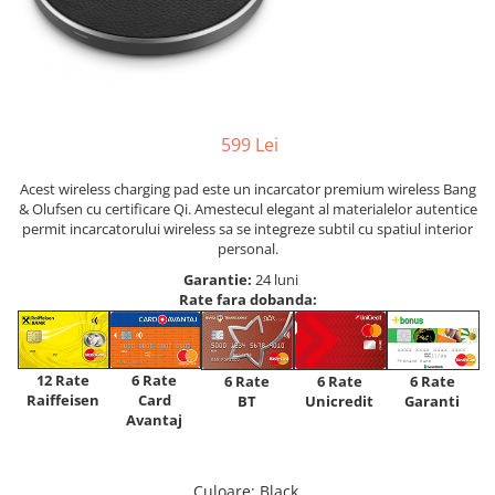
599 Lei
Acest wireless charging pad este un incarcator premium wireless Bang
& Olufsen cu certificare Qi. Amestecul elegant al materialelor autentice
permit incarcatorului wireless sa se integreze subtil cu spatiul interior
personal.
Garantie:
24 luni
Rate fara dobanda:
12 Rate
6 Rate
6 Rate
6 Rate
6 Rate
Raiffeisen
Card
Unicredit
BT
Garanti
Avantaj
Culoare
: Black