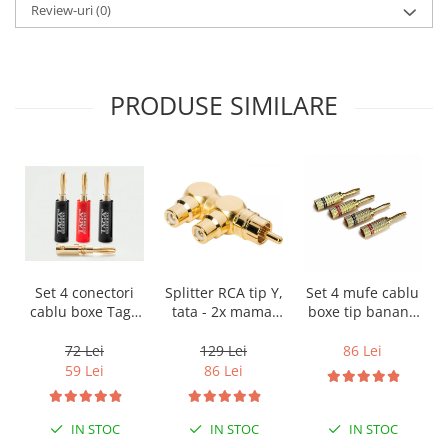
Review-uri
(0)
PRODUSE SIMILARE
Set 4 conectori
Splitter RCA tip Y,
Set 4 mufe cablu
cablu boxe Taga
tata - 2x mama,
boxe tip banana
Harmony TCB-
Audioquest
Norstone Gold
001 tip banana
M22F-HRD, placat
72 Lei
129 Lei
86 Lei
cu aur
59 Lei
86 Lei
IN STOC
IN STOC
IN STOC