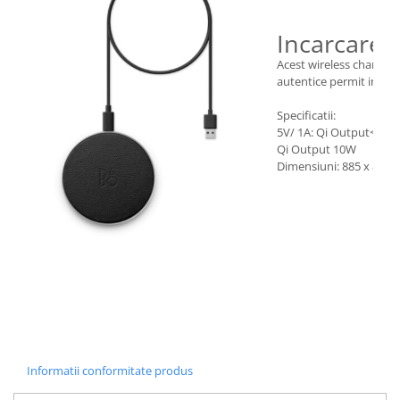
Incarcare w
Acest wireless charging
autentice permit incarca
Specificatii:
5V/ 1A: Qi Output<5W 5
Qi Output 10W
Dimensiuni: 885 x 885
Informatii conformitate produs